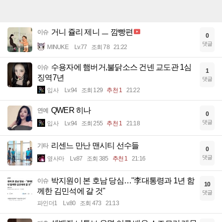
거니 쥴리 제니 ㅡ 깜빵편
이슈
0
댓글
MINUKE
Lv.77
조회 78
21:22
수용자에 햄버거,불닭소스 건넨 교도관 1심
이슈
1
징역7년
댓글
입사
Lv.94
조회 129
추천 1
21:22
QWER 히나
연예
0
댓글
입사
Lv.94
조회 255
추천 1
21:18
리센느 만난 맨시티 선수들
기타
0
댓글
옆사마
Lv.87
조회 385
추천 1
21:16
박지원이 본 호남 당심…"李대통령과 1년 함
이슈
10
께한 김민석에 갈 것"
댓글
파인더1
Lv.80
조회 473
21:13