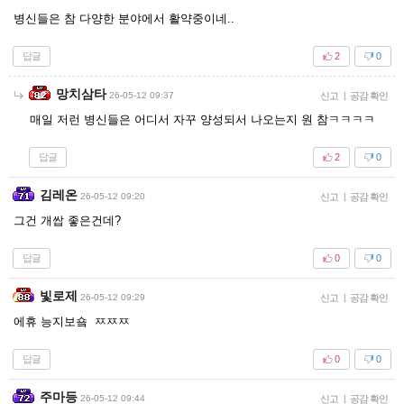
병신들은 참 다양한 분야에서 활약중이네..
답글
2
0
망치삼타
26-05-12 09:37
신고
|
공감 확인
매일 저런 병신들은 어디서 자꾸 양성되서 나오는지 원 참ㅋㅋㅋㅋ
답글
2
0
김레온
26-05-12 09:20
신고
|
공감 확인
그건 개쌉 좋은건데?
답글
0
0
빛로제
26-05-12 09:29
신고
|
공감 확인
에휴 능지보숔 ㅉㅉㅉ
답글
0
0
주마등
26-05-12 09:44
신고
|
공감 확인