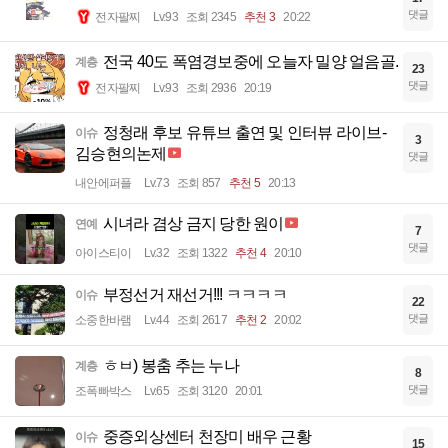
댓글
전자팔찌
Lv.93
조회 2345
추천 3
20:22
전국 40도 폭염경보중에 오늘자 밀양 얼음골.
계층
23
댓글
전자팔찌
Lv.93
조회 2936
20:19
정청래 후보 유튜브 출연 및 인터뷰 라이브-
이슈
3
김승현의논제
댓글
내안에퍼플
Lv.73
조회 857
추천 5
20:13
시녀라 겸상 금지 당한 원이
연예
7
댓글
아이스티이
Lv.32
조회 1322
추천 4
20:10
부정선거 재선거!!! ㅋㅋㅋㅋ
이슈
22
댓글
소중한바램
Lv.44
조회 2617
추천 2
20:02
ㅎㅂ) 봉춤 추는 누나
계층
8
댓글
조폭빠박스
Lv.65
조회 3120
20:01
중증외상센터 천장미 배우 근황
이슈
15