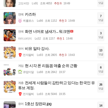
댓글
고도비만
Lv.91
조회 4653
추천 6
19:49
카즈하
연예
7
댓글
케를로스
Lv.86
조회 1152
추천 3
19:49
화면 너머로 냄새가... 워크맨
연예
3
댓글
아이스티이
Lv.32
조회 1157
추천 1
19:46
비유 일타 강사.
유머
13
댓글
전자팔찌
Lv.93
조회 2805
추천 3
19:43
현 시각 폰 리듬겜 매출 순위 근황
게임
6
댓글
큐땁이알
Lv.88
조회 2842
19:37
전세계 사람들이 감탄하고 있다는 한국인 유
계층
26
튜브 계정.
댓글
전자팔찌
Lv.93
조회 5046
19:35
1호선 장판파.jpg
유머
14