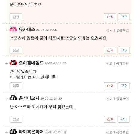
6번 부터인데 ㄲㅂ
답글
5
0
유카테스
26-05-12 10:31
신고
|
공감 확인
스포츠카 많은데 굳이 레토나를 조종할 이유는 없잖아요
답글
4
0
오이갤네임드
26-05-12 10:32
신고
|
공감 확인
7번 맞았습니다
비..빌게이츠 마...만세!!!!!!!!
답글
0
0
춘식이모자
26-05-12 14:29
신고
|
공감 확인
난 아스트라 제네카거 부터 맞았는데..
답글
0
0
파이혹은파어
26-05-12 20:38
신고
|
공감 확인