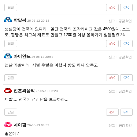
답글
0
0
박말봉
26-05-12 20:18
신고
|
공감 확인
성심당이 전국에 있다라.. 일단 전국의 조각케이크 값은 4500원대, 소보
로, 팥빵은 최고의 재료로 만들고 1200원 이상 올라가기 힘들껄요?ㅎ
답글
0
0
아이얀느
26-05-12 20:53
신고
|
공감 확인
맨날 좌빨이래 시벌 우빨은 머했니 빵도 하나 안주고
답글
0
0
진혼의음악
26-05-13 06:23
신고
|
공감 확인
제발.... 전국에 성심당을 보급하라...
답글
0
0
네이팜
26-05-13 08:32
신고
|
공감 확인
좋은데?