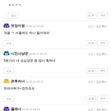
ㄹㅇㅋㅋ
답글
0
0
멋장이영
26-05-12 09:09
신고
|
공감 확인
개꿀 ㅋ 서울에도 하나 들어와라
답글
0
0
시민사냥꾼
26-05-12 09:10
신고
|
공감 확인
5분거리 내 성심당은 좀 많이 혹하네
답글
0
0
존투러너
26-05-12 09:13
신고
|
공감 확인
좌파어쩌구=정치초보
답글
0
0
플래너
26-05-12 09:14
신고
|
공감 확인