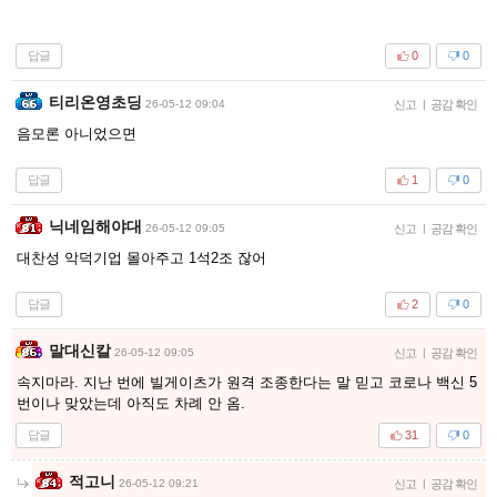
답글
0
0
티리온영초딩
26-05-12 09:04
신고
|
공감 확인
음모론 아니었으면
답글
1
0
닉네임해야대
26-05-12 09:05
신고
|
공감 확인
대찬성 악덕기업 몰아주고 1석2조 잖어
답글
2
0
말대신칼
26-05-12 09:05
신고
|
공감 확인
속지마라. 지난 번에 빌게이츠가 원격 조종한다는 말 믿고 코로나 백신 5
번이나 맞았는데 아직도 차례 안 옴.
답글
31
0
적고니
26-05-12 09:21
신고
|
공감 확인