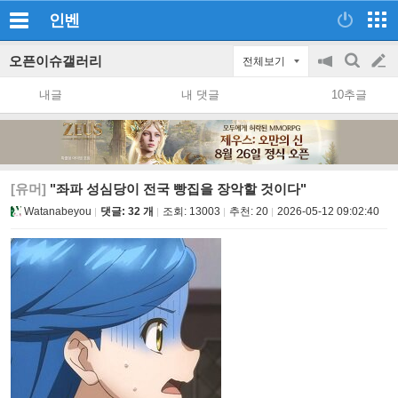
인벤
오픈이슈갤러리
전체보기
공
검
글
지
색
내글
내 댓글
10추글
on/off
쓰
기
[유머]
"좌파 성심당이 전국 빵집을 장악할 것이다"
Watanabeyou
댓글: 32 개
조회:
13003
추천:
20
2026-05-12 09:02:40