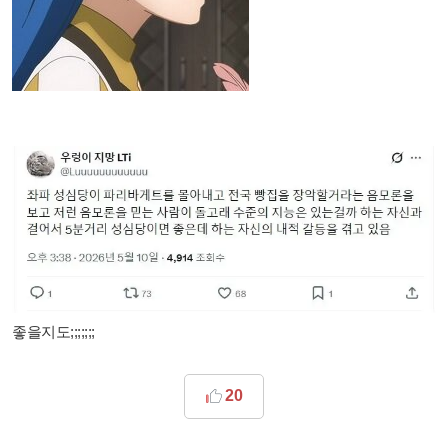
좋을지도;;;;;;;
20