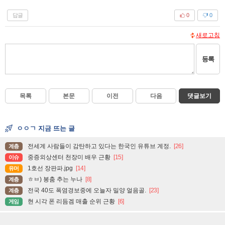
답글
0
0
새로고침
등록
목록
본문
이전
다음
댓글보기
ㅇㅇㄱ 지금 뜨는 글
전세계 사람들이 감탄하고 있다는 한국인 유튜브 계정.
[26]
계층
중증외상센터 천장미 배우 근황
[15]
이슈
1호선 장판파.jpg
[14]
유머
ㅎㅂ) 봉춤 추는 누나
[8]
계층
전국 40도 폭염경보중에 오늘자 밀양 얼음골.
[23]
계층
현 시각 폰 리듬겜 매출 순위 근황
[6]
게임