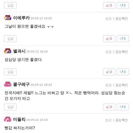
답글
0
0
이에루카
26-05-12 16:02
신고
|
공감 확인
그날이 왔으면 좋겠네요 ㅜㅜ
답글
0
0
별과시
26-05-12 18:19
신고
|
공감 확인
성심당 생기면 좋겠다.
답글
0
0
쿨구레구
26-05-12 18:43
신고
|
공감 확인
전국지배!! 제발!! 느그는 비싸고 양 ㅈㄴ 적은 빵먹어라. 성심당 찾는순
간 모가지 따고
답글
0
0
미들킥
26-05-12 19:19
신고
|
공감 확인
빵값 싸지는거야?