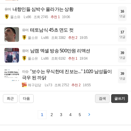
내향인들 심박수 올라가는 상황
유머
16
댓글
풀소유
Lv.86
조회 2745
추천 1
19:06
테토남식 45초 면도 컷
유머
17
댓글
풀소유
Lv.86
조회 3382
추천 2
19:05
남캠 엑셀 방송 500만원 리액션
유머
39
댓글
풀소유
Lv.86
조회 6192
추천 1
19:04
"보수는 무식한데 진보는..." 1020 남성들이
이슈
39
극우 된 까닭
댓글
왜구김당
Lv.73
조회 2752
추천 2
18:55
최근
다음
검색
글쓰기
1
2
3
4
5