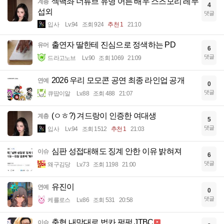
섹백좌 너튜브 유명 어른 배우 스즈모리 레무
계층
4
섭외
댓글
입사
Lv.94
조회 924
추천 1
21:10
출연자 딸한테 진심으로 정색하는 PD
유머
6
댓글
드라고노브
Lv.90
조회 1069
21:09
2026 우리 모모콘 공연 최종 라인업 공개
연예
0
댓글
큐땁이알
Lv.88
조회 488
21:07
(ㅇㅎ?) 겨드랑이 인증한 여대생
계층
5
댓글
입사
Lv.94
조회 1512
추천 1
21:03
심판 성접대해도 징계 안한 이유 밝혀져
이슈
6
댓글
왜구김당
Lv.73
조회 1198
21:00
유진이
연예
0
댓글
케를로스
Lv.86
조회 531
20:58
축협 내맘대로 법카 펑펑 JTBC
이슈