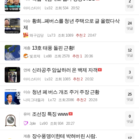
2
댓글
아이스티이
Lv.32
조회 534
20:52
황희...폐버스를 청년 주택으로 글 올렸다삭
이슈
24
제
댓글
왜구김당
Lv.73
조회 1089
추천 2
20:47
13호 태풍 돌핀 근황!
계층
12
댓글
빛로제
Lv.88
조회 2578
추천 1
20:36
신라공주 암살하러 온 백제 자객
연예
3
댓글
아이스티이
Lv.32
조회 1085
추천 2
20:32
청년 폐 버스 개조 주거 주장 근황
이슈
25
댓글
나의그대들과
Lv.72
조회 2086
추천 2
20:28
조선징 특징 www
유머
0
댓글
Jple
Lv.90
조회 934
20:27
장수풍뎅이한테 박혀버린 사람.
계층
17