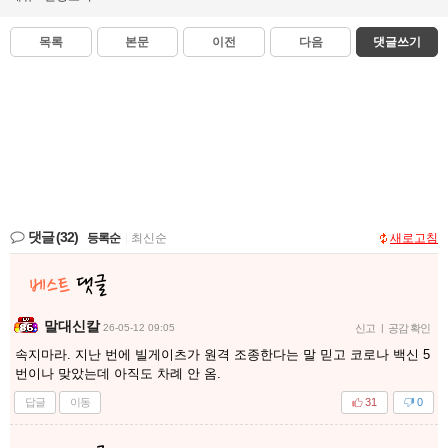
목록
본문
이전
다음
댓글쓰기
댓글
(32)
등록순
|
최신순
새로고침
말대신칼
26-05-12 09:05
신고
|
공감 확인
속지마라. 지난 번에 빌게이츠가 원격 조종한다는 말 믿고 코로나 백신 5
번이나 맞았는데 아직도 차례 안 옴.
답글
이동
31
0