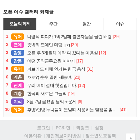
오픈 이슈 갤러리 화제글
오늘의 화제
주간
월간
이슈
1
유머
[29]
나영석 피디가 1박2일때 출연자들을 굴린 배경
2
연예
[29]
뜻밖의 연예인 미담..jpg
3
감동
[12]
오픈 후 3개월치 예약 다 찼다는 미용실
4
감동
[17]
어떤 공익근무요원 이야기
5
유머
[31]
파브리도 이해 안가는 한국 음식
6
계층
[23]
ㅇㅎ?) 순수 골반 재능녀.
7
연예
[12]
우리 메이 절대 핫걸입니다.
8
계층
[19]
한국의 새로운 그늘막
9
지식
[6]
8월 7일 금요일 날씨 + 운세
10
유머
[41]
후방)인방 누나들이 돈벌때 사용하는 밑캠을 알아보자
로그인
PC화면
퀵링크
설정
청소년보호정책
이용약관
개인정보처리방침
▲