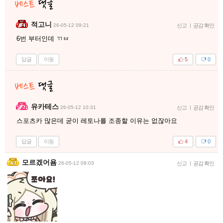
적고니
26-05-12 09:21
신고
|
공감 확인
6번 부터인데 ㄲㅂ
답글
이동
5
0
유카테스
26-05-12 10:31
신고
|
공감 확인
스포츠카 많은데 굳이 레토나를 조종할 이유는 없잖아요
답글
이동
4
0
모르겠어욤
26-05-12 09:03
신고
|
공감 확인