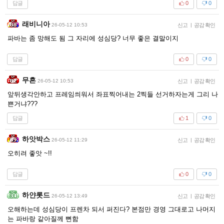
답글
0
0
래비니아
26-05-12 10:53
신고
|
공감 확인
파바는 좀 망해도 됨 그 자리에 성심당? 너무 좋은 결말이지
답글
0
0
무흔
26-05-12 10:53
신고
|
공감 확인
앞뒤생각안하고 프레임씌워서 좌표찍어내는 2찍들 선거하자는게 그리 나
쁜거냐???
답글
1
0
하앗박스
26-05-12 11:29
신고
|
공감 확인
오히려 좋앗 ~!!
답글
0
0
하얀롯드
26-05-12 13:49
신고
|
공감 확인
오해하는데 성심당이 프렌차 되서 퍼진다? 본점만 경영 그대로고 나머지
는 파바랑 같아질께 뻔함