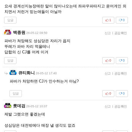
요새 경계선지능장애란 말이 많이나오는데 좌파우파따지고 윤어게인 외
치면서 저런거 믿는애들이 아닐까
답글
1
0
백종원
26-05-12 09:50
신고
|
공감 확인
파바가 쳐망해도 성심당은 자리가 읍지
뚜레가 파바 자리 먹을테니
답합의 신 CJ를 어케 이겨
답글
0
0
큐티화니
26-05-12 17:40
신고
|
공감 확인
파바가 처망하면 CJ가 인수하는거 아님?
답글
0
0
롯데검
26-05-12 10:07
신고
|
공감 확인
제발 그랬으면 좋겠는데
성심당은 대전밖에다 매장 낼 생각도 없죠