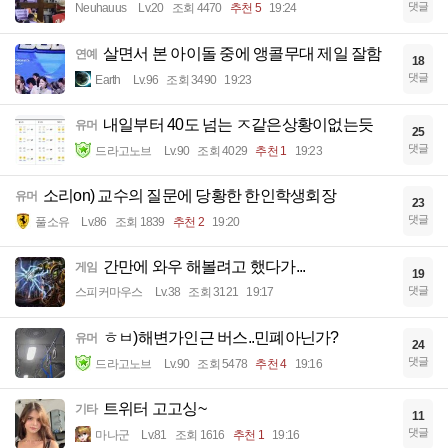
댓글
Neuhauus
Lv.20
조회 4470
추천 5
19:24
살면서 본 아이돌 중에 앵콜무대 제일 잘함
연예
18
댓글
Earth
Lv.96
조회 3490
19:23
내일부터 40도 넘는 ㅈ같은상황이없는듯
유머
25
댓글
드라고노브
Lv.90
조회 4029
추천 1
19:23
소리on) 교수의 질문에 당황한 한인학생회장
유머
23
댓글
풀소유
Lv.86
조회 1839
추천 2
19:20
간만에 와우 해볼려고 했다가...
게임
19
댓글
스피커마우스
Lv.38
조회 3121
19:17
ㅎㅂ)해변가인근 버스..민폐아닌가?
유머
24
댓글
드라고노브
Lv.90
조회 5478
추천 4
19:16
트위터 고고싱~
기타
11
댓글
마나군
Lv.81
조회 1616
추천 1
19:16