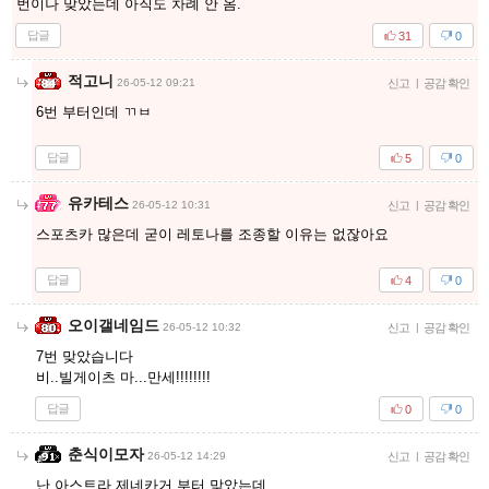
번이나 맞았는데 아직도 차례 안 옴.
답글
31
0
적고니
26-05-12 09:21
신고
|
공감 확인
6번 부터인데 ㄲㅂ
답글
5
0
유카테스
26-05-12 10:31
신고
|
공감 확인
스포츠카 많은데 굳이 레토나를 조종할 이유는 없잖아요
답글
4
0
오이갤네임드
26-05-12 10:32
신고
|
공감 확인
7번 맞았습니다
비..빌게이츠 마...만세!!!!!!!!
답글
0
0
춘식이모자
26-05-12 14:29
신고
|
공감 확인
난 아스트라 제네카거 부터 맞았는데..