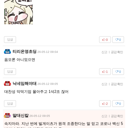
답글
0
0
티리온영초딩
26-05-12 09:04
신고
|
공감 확인
음모론 아니었으면
답글
1
0
닉네임해야대
26-05-12 09:05
신고
|
공감 확인
대찬성 악덕기업 몰아주고 1석2조 잖어
답글
2
0
말대신칼
26-05-12 09:05
신고
|
공감 확인
속지마라. 지난 번에 빌게이츠가 원격 조종한다는 말 믿고 코로나 백신 5