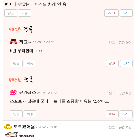
번이나 맞았는데 아직도 차례 안 옴.
답글
이동
31
0
적고니
26-05-12 09:21
신고
|
공감 확인
6번 부터인데 ㄲㅂ
답글
이동
5
0
유카테스
26-05-12 10:31
신고
|
공감 확인
스포츠카 많은데 굳이 레토나를 조종할 이유는 없잖아요
답글
이동
4
0
모르겠어욤
26-05-12 09:03
신고
|
공감 확인