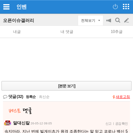
인벤
오픈이슈갤러리
전체보기
공
검
글
지
색
내글
내 댓글
10추글
on/off
쓰
기
[본문 보기]
댓글
(32)
등록순
|
최신순
새로고침
말대신칼
26-05-12 09:05
신고
|
공감 확인
속지마라. 지난 번에 빌게이츠가 원격 조종한다는 말 믿고 코로나 백신 5