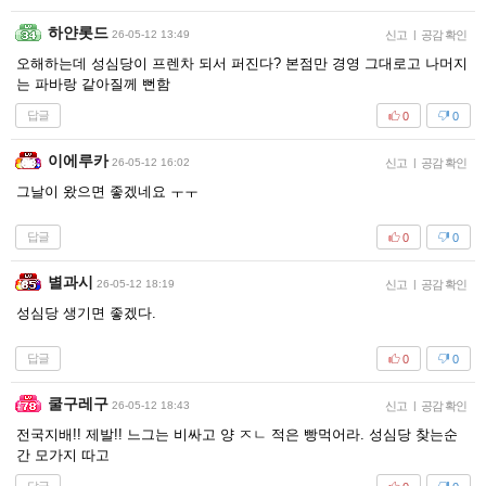
하얀롯드
26-05-12 13:49
신고
|
공감 확인
오해하는데 성심당이 프렌차 되서 퍼진다? 본점만 경영 그대로고 나머지
는 파바랑 같아질께 뻔함
답글
0
0
이에루카
26-05-12 16:02
신고
|
공감 확인
그날이 왔으면 좋겠네요 ㅜㅜ
답글
0
0
별과시
26-05-12 18:19
신고
|
공감 확인
성심당 생기면 좋겠다.
답글
0
0
쿨구레구
26-05-12 18:43
신고
|
공감 확인
전국지배!! 제발!! 느그는 비싸고 양 ㅈㄴ 적은 빵먹어라. 성심당 찾는순
간 모가지 따고