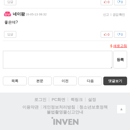
답글
0
0
네이팜
26-05-13 08:32
신고
|
공감 확인
좋은데?
답글
0
0
새로고침
등록
목록
본문
이전
다음
댓글보기
로그인
PC화면
퀵링크
설정
청소년보호정책
이용약관
개인정보처리방침
▲
불법촬영물신고안내
(주)
인