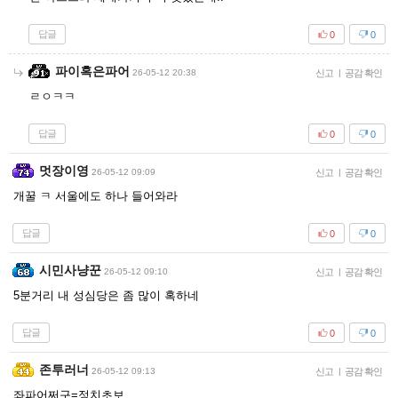
답글
0
0
파이혹은파어
26-05-12 20:38
신고
|
공감 확인
ㄹㅇㅋㅋ
답글
0
0
멋장이영
26-05-12 09:09
신고
|
공감 확인
개꿀 ㅋ 서울에도 하나 들어와라
답글
0
0
시민사냥꾼
26-05-12 09:10
신고
|
공감 확인
5분거리 내 성심당은 좀 많이 혹하네
답글
0
0
존투러너
26-05-12 09:13
신고
|
공감 확인
좌파어쩌구=정치초보