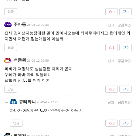
답글
0
0
주마등
26-05-12 09:44
신고
|
공감 확인
요새 경계선지능장애란 말이 많이나오는데 좌파우파따지고 윤어게인 외
치면서 저런거 믿는애들이 아닐까
답글
1
0
백종원
26-05-12 09:50
신고
|
공감 확인
파바가 쳐망해도 성심당은 자리가 읍지
뚜레가 파바 자리 먹을테니
답합의 신 CJ를 어케 이겨
답글
0
0
큐티화니
26-05-12 17:40
신고
|
공감 확인
파바가 처망하면 CJ가 인수하는거 아님?
답글
0
0
롯데검