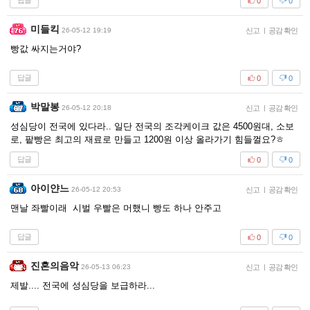
답글
0
0
미들킥
26-05-12 19:19
신고
|
공감 확인
빵값 싸지는거야?
답글
0
0
박말봉
26-05-12 20:18
신고
|
공감 확인
성심당이 전국에 있다라.. 일단 전국의 조각케이크 값은 4500원대, 소보
로, 팥빵은 최고의 재료로 만들고 1200원 이상 올라가기 힘들껄요?ㅎ
답글
0
0
아이얀느
26-05-12 20:53
신고
|
공감 확인
맨날 좌빨이래 시벌 우빨은 머했니 빵도 하나 안주고
답글
0
0
진혼의음악
26-05-13 06:23
신고
|
공감 확인
제발.... 전국에 성심당을 보급하라...