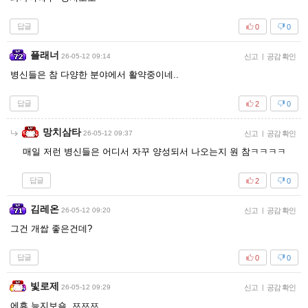
답글
0
0
플래너
26-05-12 09:14
신고
|
공감 확인
병신들은 참 다양한 분야에서 활약중이네..
답글
2
0
망치삼타
26-05-12 09:37
신고
|
공감 확인
매일 저런 병신들은 어디서 자꾸 양성되서 나오는지 원 참ㅋㅋㅋㅋ
답글
2
0
김레온
26-05-12 09:20
신고
|
공감 확인
그건 개쌉 좋은건데?
답글
0
0
빛로제
26-05-12 09:29
신고
|
공감 확인
에휴 능지보숔 ㅉㅉㅉ