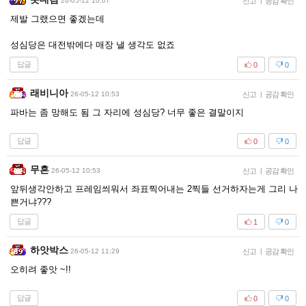
26-05-12 10:07
신고
|
공감 확인
제발 그랬으면 좋겠는데
성심당은 대전밖에다 매장 낼 생각도 없죠
답글
0
0
래비니아
26-05-12 10:53
신고
|
공감 확인
파바는 좀 망해도 됨 그 자리에 성심당? 너무 좋은 결말이지
답글
0
0
무흔
26-05-12 10:53
신고
|
공감 확인
앞뒤생각안하고 프레임씌워서 좌표찍어내는 2찍들 선거하자는게 그리 나
쁜거냐???
답글
1
0
하앗박스
26-05-12 11:29
신고
|
공감 확인
오히려 좋앗 ~!!
답글
0
0