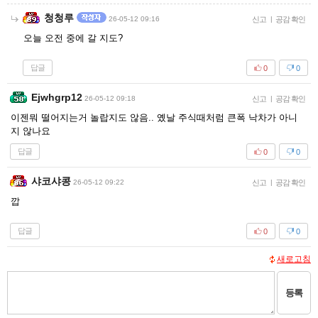
청청루
26-05-12 09:16
신고
|
공감 확인
오늘 오전 중에 갈 지도?
답글
0
0
Ejwhgrp12
26-05-12 09:18
신고
|
공감 확인
이젠뭐 떨어지는거 놀랍지도 않음.. 옜날 주식때처럼 큰폭 낙차가 아니
지 않나요
답글
0
0
샤코샤콩
26-05-12 09:22
신고
|
공감 확인
깝
답글
0
0
새로고침
등록