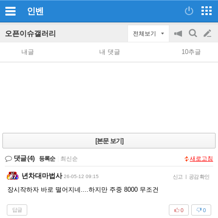
인벤
오픈이슈갤러리
전체보기
공
검
글
지
색
내글
내 댓글
10추글
on/off
쓰
기
[본문 보기]
댓글
(4)
등록순
|
최신순
새로고침
년차대마법사
26-05-12 09:15
신고
|
공감 확인
장시작하자 바로 떨어지네....하지만 주중 8000 무조건
답글
0
0