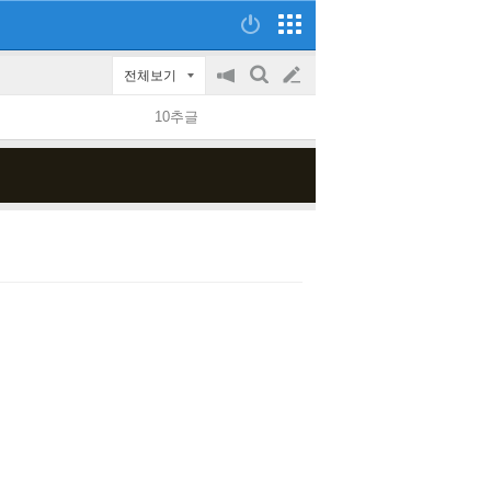
전체보기
공
검
글
지
색
10추글
on/off
쓰
기