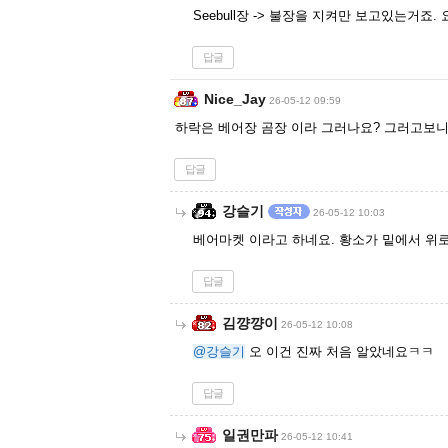
Seebull장 -> 불장을 지켜만 보고있는거
답글
Nice_Jay
26-05-12 09:59
하락은 베어장 곰장 이라 그러나요? 그러고보
답글
강슬기
26-05-12 10:03
베어마켓 이라고 하네요. 황소가 밑에서 위
답글
김꺙꺙이
26-05-12 10:08
@강슬기
오 이건 진짜 처음 알았네요ㅋㅋ
답글
일권만파
26-05-12 10:41