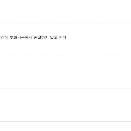
락장에 부화뇌동해서 손절하지 말고 버텨