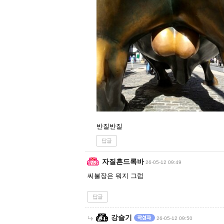
반질반질
답글
자질흔드록바
26-05-12 09:49
씨불장은 뭐지 그럼
답글
강슬기
26-05-12 09:50