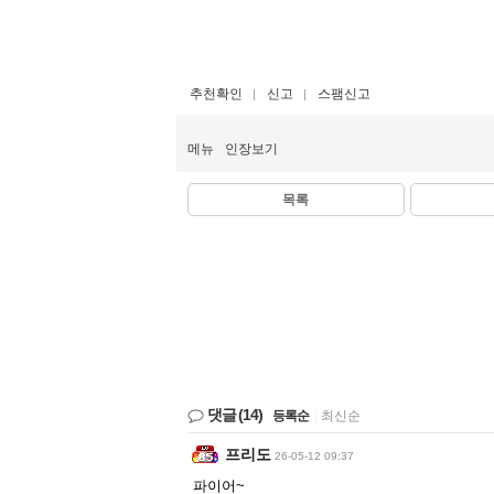
추천확인
신고
스팸신고
메뉴
인장보기
목록
댓글
(14)
등록순
|
최신순
프리도
26-05-12 09:37
파이어~