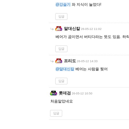
@강슬기
와 지식이 늘었다!
답글
말대신칼
26-05-12 11:02
베어가 곰이면서 버티다라는 뜻도 있음. 하
답글
프리도
26-05-12 14:33
@말대신칼
베어는 사람을 찢어
답글
롯데검
26-05-12 10:50
처음알았네요
답글