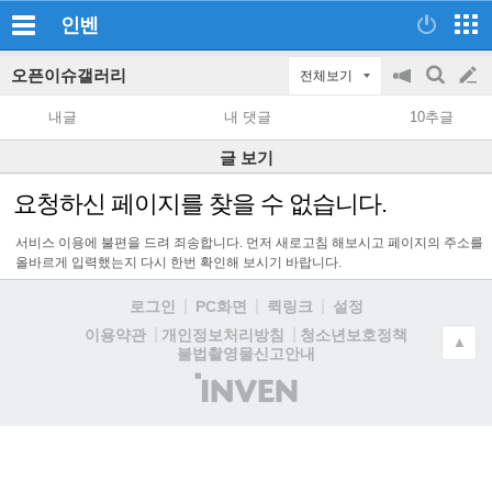
인벤
오픈이슈갤러리
전체보기
공
검
글
지
색
내글
내 댓글
10추글
on/off
쓰
글 보기
기
요청하신 페이지를 찾을 수 없습니다.
서비스 이용에 불편을 드려 죄송합니다. 먼저 새로고침 해보시고 페이지의 주소를
올바르게 입력했는지 다시 한번 확인해 보시기 바랍니다.
로그인
PC화면
퀵링크
설정
청소년보호정책
이용약관
개인정보처리방침
▲
불법촬영물신고안내
(주)
인
벤