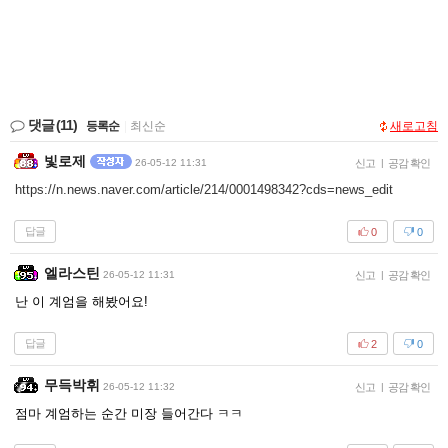
댓글
(11)
등록순
|
최신순
새로고침
빛로제
26-05-12 11:31
신고
|
공감 확인
https://n.news.naver.com/article/214/0001498342?cds=news_edit
답글
0
0
엘라스틴
26-05-12 11:31
신고
|
공감 확인
난 이 계엄을 해봤어요!
답글
2
0
무득박휘
26-05-12 11:32
신고
|
공감 확인
점마 계엄하는 순간 미장 들어간다 ㅋㅋ