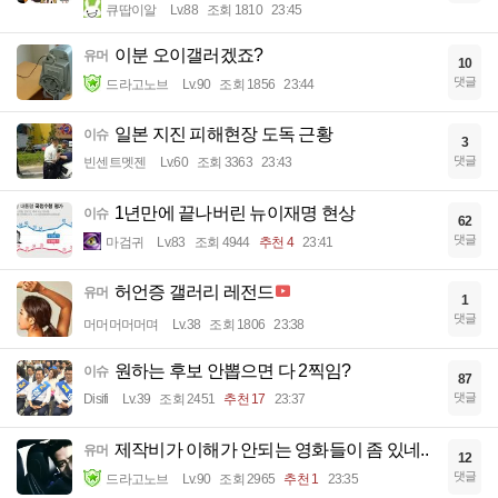
큐땁이알
Lv.88
조회 1810
23:45
이분 오이갤러겠죠?
유머
10
댓글
드라고노브
Lv.90
조회 1856
23:44
일본 지진 피해현장 도독 근황
이슈
3
댓글
빈센트멧젠
Lv.60
조회 3363
23:43
1년만에 끝나버린 뉴이재명 현상
이슈
62
댓글
마검귀
Lv.83
조회 4944
추천 4
23:41
허언증 갤러리 레전드
유머
1
댓글
머머머머머며
Lv.38
조회 1806
23:38
원하는 후보 안뽑으면 다 2찍임?
이슈
87
댓글
Disifi
Lv.39
조회 2451
추천 17
23:37
제작비가 이해가 안되는 영화들이 좀 있네..
유머
12
댓글
드라고노브
Lv.90
조회 2965
추천 1
23:35