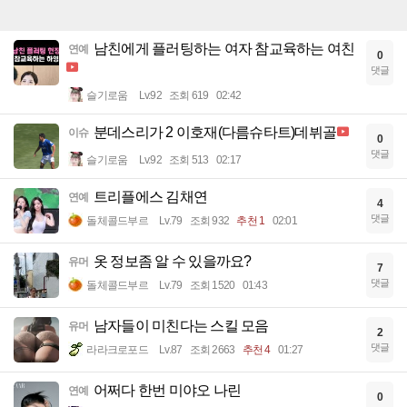
남친에게 플러팅하는 여자 참교육하는 여친
연예
0
댓글
슬기로움
Lv.92
조회 619
02:42
분데스리가 2 이호재(다름슈타트)데뷔골
이슈
0
댓글
슬기로움
Lv.92
조회 513
02:17
트리플에스 김채연
연예
4
댓글
돌체콜드부르
Lv.79
조회 932
추천 1
02:01
옷 정보좀 알 수 있을까요?
유머
7
댓글
돌체콜드부르
Lv.79
조회 1520
01:43
남자들이 미친다는 스킬 모음
유머
2
댓글
라라크로포드
Lv.87
조회 2663
추천 4
01:27
어쩌다 한번 미야오 나린
연예
0