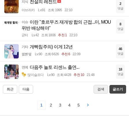
전설의 레전드
지식
2
댓글
아브라카
Lv.91
조회 1995
22:10
이란 "호르무즈 재개방 합의 근접...미, MOU
이슈
8
위반 배상해야"
댓글
균터
Lv.42
조회 1806
추천 1
22:10
개빡침주의) 이게 12년
기타
46
댓글
꿻뻵뗗
Lv.90
조회 6626
추천 6
22:09
다음주 놀토 리센느 출연...
연예
18
댓글
많이슬프다
Lv.90
조회 4428
추천 10
21:48
최근
다음
검색
글쓰기
1
2
3
4
5