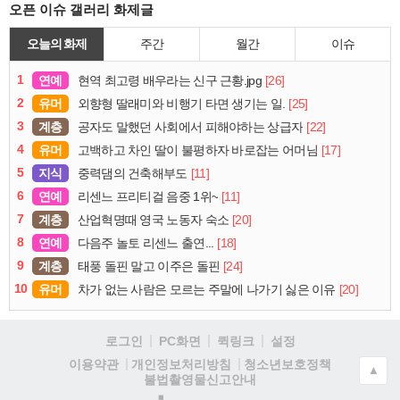
오픈 이슈 갤러리 화제글
오늘의 화제
주간
월간
이슈
1
연예
[26]
현역 최고령 배우라는 신구 근황.jpg
2
유머
[25]
외향형 딸래미와 비행기 타면 생기는 일.
3
계층
[22]
공자도 말했던 사회에서 피해야하는 상급자
4
유머
[17]
고백하고 차인 딸이 불평하자 바로잡는 어머님
5
지식
[11]
중력댐의 건축해부도
6
연예
[11]
리센느 프리티걸 음중 1위~
7
계층
[20]
산업혁명때 영국 노동자 숙소
8
연예
[18]
다음주 놀토 리센느 출연...
9
계층
[24]
태풍 돌핀 말고 이주은 돌핀
10
유머
[20]
차가 없는 사람은 모르는 주말에 나가기 싫은 이유
로그인
PC화면
퀵링크
설정
청소년보호정책
이용약관
개인정보처리방침
▲
불법촬영물신고안내