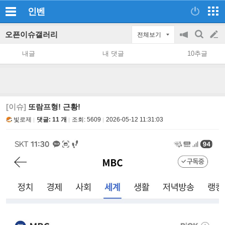
인벤
오픈이슈갤러리
전체보기
공
검
글
지
색
내글
내 댓글
10추글
on/off
쓰
기
[이슈]
또람프형! 근황!
빛로제
댓글: 11 개
조회:
5609
2026-05-12 11:31:03