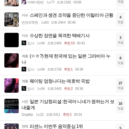
댓글
어쩌다한번
Lv.77
조회 1381
00:58
스페인과 솅겐 조약을 중단한 이탈리아 근황
이슈
4
댓글
빈센트멧젠
Lv.60
조회 2444
00:46
수상한 장면을 목격한 택배기사
이슈
3
댓글
입사
Lv.94
조회 2404
추천 10
00:43
(ㅇㅎ?) 현재 한국에 있는 일본 그라비아 누
계층
8
나
댓글
입사
Lv.94
조회 3728
추천 1
00:39
웨이팅 엄청나다는 애호박 국밥
계층
27
댓글
입사
Lv.94
조회 3443
추천 2
00:36
일본 기상청피셜 :한국아 니네가 원하는거 보
사진
10
내줄게
댓글
Dogdrip
Lv.22
조회 3411
추천 2
00:34
리센느 이번주 음악중심 1위
연예
5