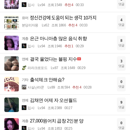
댓글
입사
Lv.94
조회 1549
추천 4
00:33
정신건강에 도움이 되는 생각 10가지
유머
4
댓글
분당리자몽
Lv.62
조회 1866
추천 4
00:33
은근 마니아층 많은 음식 취향
계층
8
댓글
입사
Lv.94
조회 1946
추천 1
00:29
결국 울었다는 블핑 지수
연예
3
댓글
라라크로포드
Lv.87
조회 1649
00:29
출석체크 안해슴?
기타
0
댓글
사실난라쿤
Lv.89
조회 594
추천 4
00:28
김채연 어제 자 오션월드
연예
9
댓글
입사
Lv.94
조회 2389
00:27
27,000원어치 곱창 2인분 양
계층
0
댓글
입사
Lv.94
조회 1853
00:25