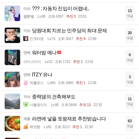
??? : 자동차 진입이 어렵네..
이슈
13
댓글
꿻뻵뗗
Lv.90
조회 4567
추천 3
23:01
당원대회 치르는 민주당의 최대 문제
이슈
20
댓글
진겟타원
Lv.70
조회 3047
추천 9
22:49
워터밤 예나
연예
6
댓글
아이스티이
Lv.32
조회 1742
추천 1
22:41
ITZY 유나
연예
3
댓글
케를로스
Lv.86
조회 1880
추천 1
22:36
중력댐의 건축해부도
지식
11
댓글
너빨갱이지
Lv.86
조회 5664
추천 13
22:33
라면에 넣을 토핑재료 추천받습니다
계층
63
댓글
쾌변왕
Lv.91
조회 3213
추천 1
22:30