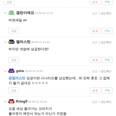
답글
2
0
겜린이에요
26-05-12 11:37
신고
|
공감 확인
바겐세일 on
답글
0
0
엘라스틴
26-05-12 11:41
신고
|
공감 확인
하지만 게엄에 성공한다면!
답글
0
0
geta
26-05-12 11:51
신고
|
공감 확인
@엘라스틴
성공이란 시나리오를 상상했는데.. 와 진짜 혼돈 그 잡체
가 될거 같네요 ㄷㄷㄷㄷㄷ
답글
0
0
Krieg0
26-05-12 12:24
신고
|
공감 확인
요즘 세상 돌아가는 꼬라지가
폴아웃이 예언서 되는거 아닌가 걱정됨