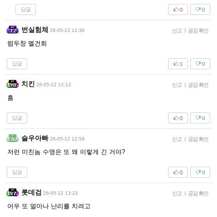
답글
0
0
번실험체
26-05-12 11:36
신고
|
공감 확인
럼두창 멜건희
답글
1
0
치킨
26-05-12 12:12
신고
|
공감 확인
흠
답글
0
0
슬우아빠
26-05-12 12:58
신고
|
공감 확인
저런 미친놈 수명은 또 왜 이렇게 긴 거야?
답글
0
0
롯데검
26-05-12 13:23
신고
|
공감 확인
어우 또 얼마나 난리를 치려고