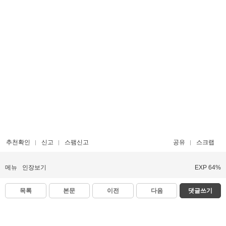
추천확인
신고
스팸신고
공유
스크랩
메뉴
인장보기
EXP 64%
목록
본문
이전
다음
댓글쓰기