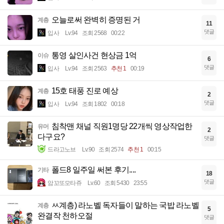
오늘로써 완벽히 증명된 거
계층
11
댓글
입사
Lv.94
조회 2568
00:22
통영 살인사건 현상금 1억
이슈
6
댓글
입사
Lv.94
조회 2563
추천 1
00:19
15호 태풍 진로 예상
계층
2
댓글
입사
Lv.94
조회 1802
00:18
침착맨 채널 직원1명당 22개씩 영상작업한
유머
2
다구요?
댓글
드라고노브
Lv.90
조회 2574
추천 1
00:15
폴드8 일주일 써본 후기....
기타
18
댓글
암꼬또모타쥬
Lv.60
조회 5430
23:55
ㅆ계층) 라노벨 독자들이 말하는 국밥 라노벨
계층
5
완결작 천하오절
댓글