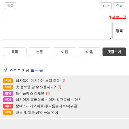
답글
0
0
새로고침
등록
목록
본문
이전
다음
댓글보기
ㅇㅇㄱ 지금 뜨는 글
남자들이 미친다는 스킬 모음
[2]
유머
옷 정보좀 알 수 있을까요?
[7]
유머
트리플에스 김채연
[4]
연예
남친에게 플러팅하는 여자 참교육하는 여친
연예
분데스리가 2 이호재(다름슈타트)데뷔골
이슈
권은비, 일본 공연 꼭노 영상
유머