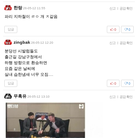
한랑
26-05-12 11:55
신고
|
공감 확인
파리 지하철이 ㄹㅇ 개 ㅈ같음
답글
0
0
zingbak
26-05-12 12:20
신고
|
공감 확인
분당선 시발럼들도
출근길 강남구청에서
하행 방향으로 환승하면
요즘 같은 날씨에
실내 습한냄새 너무 오짐....
답글
0
0
무흑유
26-05-12 13:10
신고
|
공감 확인