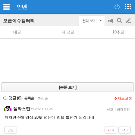
인벤
오픈이슈갤러리
전체보기
공
검
글
지
색
내글
내 댓글
10추글
on/off
쓰
기
[본문 보기]
댓글
(8)
등록순
|
최신순
새로고침
엘라스틴
26-05-12 11:45
신고
|
공감 확인
저저번주에 영상 20도 넘는데 엉뜨 틀던거 생각나네
답글
0
0