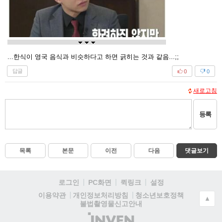
...한식이 영국 음식과 비슷하다고 하면 긁히는 것과 같음...;;
답글
0
0
새로고침
등록
목록
본문
이전
다음
댓글보기
로그인
PC화면
퀵링크
설정
청소년보호정책
이용약관
개인정보처리방침
▲
불법촬영물신고안내
(주)