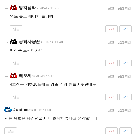
망치삼타
26-05-12 11:45
신고
|
공감 확인
엉뜨 틀고 에어컨 틀어줭
답글
1
0
공허사냥꾼
26-05-12 11:48
신고
|
공감 확인
반신욕 느낌이자너
답글
1
0
레오씨
26-05-12 13:16
신고
|
공감 확인
4호선은 영하10도에도 엉뜨 거의 안틀어주던데ㅠ
답글
0
0
Justics
26-05-12 11:53
신고
|
공감 확인
저는 유럽은 파리전철이 더 최악이었다고 생각합니다.
답글
1
0