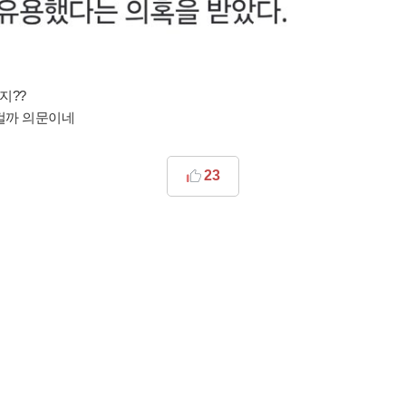
지??
걸까 의문이네
23