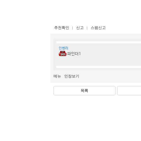
추천확인
신고
스팸신고
인벤러
파인더1
메뉴
인장보기
목록