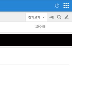
전체보기
공
검
글
지
색
10추글
on/off
쓰
기