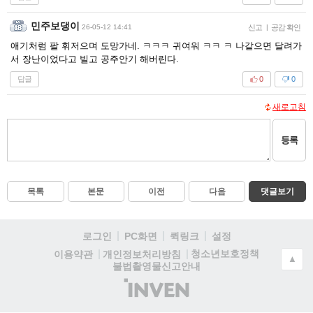
민주보댕이
26-05-12 14:41
신고
|
공감 확인
애기처럼 팔 휘저으며 도망가네. ㅋㅋㅋ 귀여워 ㅋㅋ ㅋ 나같으면 달려가
서 장난이었다고 빌고 공주안기 해버린다.
답글
0
0
새로고침
등록
목록
본문
이전
다음
댓글보기
로그인
PC화면
퀵링크
설정
청소년보호정책
이용약관
개인정보처리방침
▲
불법촬영물신고안내
(주)
인