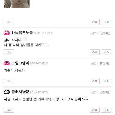
답글
0
0
하늘붉은노을
26-05-12 12:19
신고
|
공감 확인
절대 속지마!!!!!
니 몸 속의 장기들을 지켜!!!!!!!!
답글
0
0
고양고앵이
26-05-12 12:20
신고
|
공감 확인
가슴이 작은가
답글
0
0
공허사냥꾼
26-05-12 12:26
신고
|
공감 확인
지금 여자의 눈앞엔 큰 카메라와 조명 그리고 대본이 있다
답글
0
0