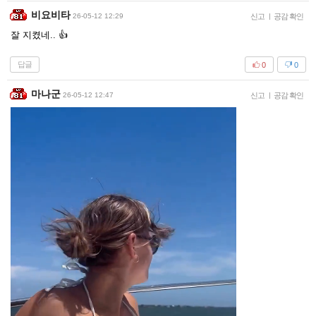
비요비타
26-05-12 12:29
신고
|
공감 확인
잘 지켰네.. 👍
답글
0
0
마나군
26-05-12 12:47
신고
|
공감 확인