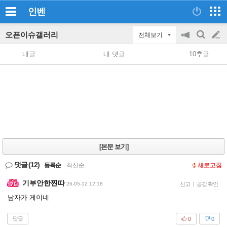
인벤
오픈이슈갤러리
전체보기
공
검
글
지
색
내글
내 댓글
10추글
on/off
쓰
기
[본문 보기]
댓글
(12)
등록순
|
최신순
새로고침
기부안한찐따
26-05-12 12:18
신고
|
공감 확인
남자가 게이네
답글
0
0