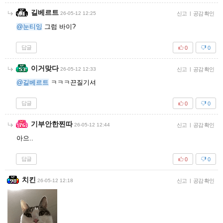
길베르트
26-05-12 12:25
신고
|
공감 확인
@눈티잉
그럼 바이?
답글
0
0
이거맞다
26-05-12 12:33
신고
|
공감 확인
@길베르트
ㅋㅋㅋ끈질기셔
답글
0
0
기부안한찐따
26-05-12 12:44
신고
|
공감 확인
아으..
답글
0
0
치킨
26-05-12 12:18
신고
|
공감 확인