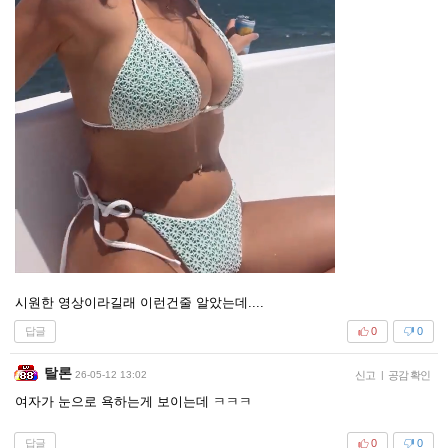
시원한 영상이라길래 이런건줄 알았는데....
답글
0
0
탈론
26-05-12 13:02
신고
|
공감 확인
여자가 눈으로 욕하는게 보이는데 ㅋㅋㅋ
답글
0
0