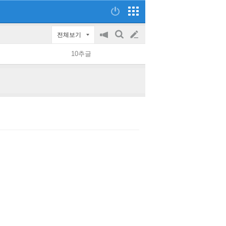
전체보기
공
검
글
지
색
10추글
on/off
쓰
기