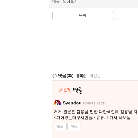
메뉴
인장보기
목록
댓글
(35)
등록순
|
최신순
Syendou
26-05-12 12:29
저거 원본은 김용남 찐한 파란색인데 김용남 지
<깨어있는대구시민들> 유튜브 가서 봐보셈
답글
이동