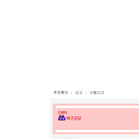
추천확인
신고
스팸신고
인벤러
왜구김당