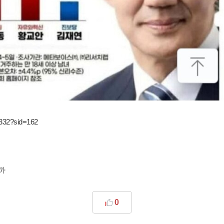
5332?sid=162
까
0