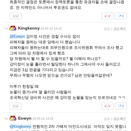
최종적인 결정은 토론에서 정책토론을 통한 유권자들 손에 결정나겠
죠. 전 지역민도 아니어서 투표권도 없네요.
답글
0
0
Kingkenny
26-05-12 14:15
신고
|
공감 확인
@Eowyn
강미정 사건은 경찰 수사도 없이
피해자들 원하는 대로 당에서 다 했습니다
피해자들이 원하는대로 외부인원으로 조사위원회 꾸려서 조사 했고
그에 따라 당 차원에서 징계 했죠
당 차원에서 뭘 더 할 수 있을까요? 뭘 더해야 하나요?
강미정이 눈물 흘리면서 탈당한다 하니까 그제서야 수사 들어갔고
지금은 1심 판결을 기다리고 있습니다
무죄나 무혐의 나오면 믿으실 건가요? 님은 안믿을꺼같은데?
미투가 한창일 때
눈물이 증거냐며 열 올리던 사람들이
조국혁신당 성비위 사건은 왜 강미정 눈물을 믿는지 모르것네요 ㅋㅋ
답글
0
0
Eowyn
26-05-12 14:26
신고
|
공감 확인
@Kingkenny
전형적인 2차 가해자 마인드시네요. 아직도 잊지 못합니