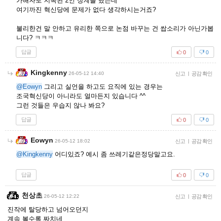
가해자로 지목된 2인 징계를 했는데
여기까진 혁신당에 문제가 없다 생각하시는거죠?
불리한건 말 안하고 유리한 쪽으로 논점 바꾸는 건 쌉소리가 아닌가봅
니다? ㅋㅋㅋ
답글
0
0
Kingkenny
26-05-12 14:40
신고
|
공감 확인
@Eowyn
그리고 실언을 하고도 요직에 있는 경우는
조국혁신당이 아니라도 얼마든지 있습니다 ^^
그런 것들은 우습지 않나 봐요?
답글
0
0
Eowyn
26-05-12 18:02
신고
|
공감 확인
@Kingkenny
어디있죠? 예시 좀 쓰레기같은정당말고요.
답글
0
0
천상초
26-05-12 12:22
신고
|
공감 확인
진작에 탈당하고 넘어오던지
계속 볼수록 짜치네