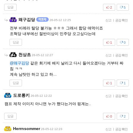
답글
2
5
왜구김당
26-05-12 12:25
신고
|
공감 확인
전부 비례라 탈당 불가능 ㅎㅎㅎ 그래서 합당 애먹이죠
조혁당 내부에선 절반이상이 민주당 오고싶다는데
답글
1
0
천상초
26-05-12 12:27
신고
|
공감 확인
@왜구김당
같은 회기에 배지 날리고 다시 들어오겠다는 거부터 짜
침 ㅋㅋ
계속 남탓만 하고 있고 하...
답글
1
1
도로롱키
26-05-12 12:22
신고
|
공감 확인
캠프 제작 이미지 아니면 누가 했다는거야 핑계는..
답글
0
2
Herrnsommer
26-05-12 12:23
신고
|
공감 확인