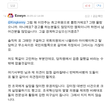
답글
0
0
Eowyn
26-05-12 14:08
신고
|
공감 확인
@Kingkenny
그럼 왜 이언주는 최고위원으로 뽑힌거에요? 그땐 몰랐
으니까. 아니에요? 경고를 하는분들도 많았지만 잼픽이니까 하면서 넘
어간분들 많았습니다. 그걸 경계하고싶으신거겠죠?
솔직히 표 그때만 구걸하고 국회의원되서 나몰라라 마이웨이하고 탈
당하고 무소속이든 국민의힘쪽으로 갈까봐 걱정되서 그러시는 거잖아
요.
저도 똑같이 고민하는 부분인데요, 당차원에서 검증 잘했길 바라는 수
밖에 없을것같아요.
여기서부턴 님과 제 의견이 엄청 갈라질테니 반박하셔봤자 도돌이
표 될것 같아서 의견정리만 할게요.
전 조국에게 실망을 많이한 유권자입니다. 강미정 대변인 사건으로 크
게 실망을하기도 했고요. 조국혁신당의 몇몇 의원을 제외한 비례대표
들의 전문성과 활동에 강한 의구심이 듭니다. 그래서 지지 하지 않습
니다.