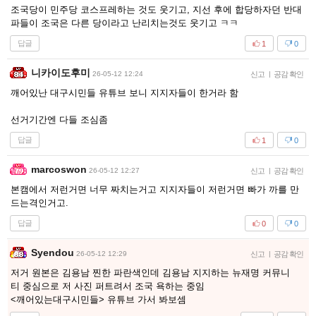
조국당이 민주당 코스프레하는 것도 웃기고, 지선 후에 합당하자던 반대
파들이 조국은 다른 당이라고 난리치는것도 웃기고 ㅋㅋ
답글
1
0
니카이도후미
26-05-12 12:24
신고
|
공감 확인
깨어있난 대구시민들 유튜브 보니 지지자들이 한거라 함
선거기간엔 다들 조심좀
답글
1
0
marcoswon
26-05-12 12:27
신고
|
공감 확인
본캠에서 저런거면 너무 짜치는거고 지지자들이 저런거면 빠가 까를 만
드는격인거고.
답글
0
0
Syendou
26-05-12 12:29
신고
|
공감 확인
저거 원본은 김용남 찐한 파란색인데 김용남 지지하는 뉴재명 커뮤니
티 중심으로 저 사진 퍼트려서 조국 욕하는 중임
<깨어있는대구시민들> 유튜브 가서 봐보셈