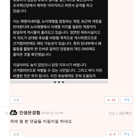
답글
10
0
인생은경험
26-05-12 12:40
신고
|
공감 확인
위에 몇 분 댓글들 어질어질 하네요.
답글
4
1