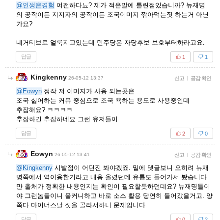
@인생은경험
여전하다뇨? 제가 적은말에 틀린점있습니까? 뉴재명
의 공작이든 지지자의 공작이든 조국이미지 깎아먹는짓 하는거 아닌
가요?
네거티브로 얼룩지고있는데 민주당은 자당후보 보호부터하라고요.
답글
1
1
Kingkenny
26-05-12 13:37
신고
|
공감 확인
@Eowyn
정작 저 이미지가 사용 되는곳은
조국 싫어하는 커뮤 중심으로 조국 욕하는 용도로 사용중인데
추잡해요? ㅋㅋㅋㅋ
추잡하긴 추잡하네요 그런 유저들이
답글
2
0
Eowyn
26-05-12 13:41
신고
|
공감 확인
@Kingkenny
시발점이 어딘진 봐야겠죠. 밑에 댓글보니 오히려 뉴재
명쪽에서 역이용한거라고 내용 올렸던데 유튭도 들어가서 봤습니다
만 출처가 정확한 내용인지는 확인이 필요할듯하던데요? 뉴재명들이
야 그런놈들이니 올커니하고 바로 소스 활용 당연히 들어갔을거고. 양
쪽다 마이너스날 짓을 골라서하니 문제입니다.
답글
0
2