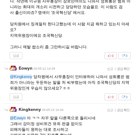
다. 작년에 이규원 사무총장이 장르만여의도 나와서 성희롱은 범죄 아
니라는 희대의 개소리 시전하고 당당하던 모습을요. 이 사람도 검
사 출신이라죠? 명색이 '조국혁신당' 에서요.
당차원에서 징계절차 한다고했는데 이 사람 지금 뭐하고 있는지 아세
요?
지역위원장이에요 조국혁신당.
그러니 제발 쌉소리 좀 그만하시길 바랍니다.
답글
0
0
Eowyn
26-05-12 14:29
신고
|
공감 확인
@Kingkenny
당차원에서 사무총장이 인터뷰하러 나와서 성희롱은 범
죄가 아니라는 두둔하는 말을 처 씨부렸는데 아직 조국혁신당의 지역
위원장인게 우습지 않으세요? ㅎㅎ
답글
0
0
Kingkenny
26-05-12 14:34
신고
|
공감 확인
@Eowyn
아 ㅋㅋ 자꾸 말을 다른쪽으로 돌리시네
그래서 강미정 성비위건 유죄 판결 없이도
피해자들이 원하는 대로 조사하고