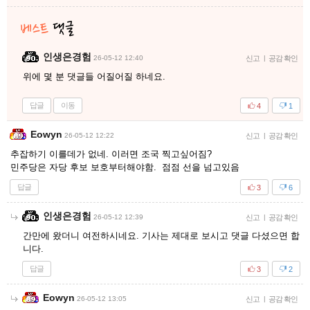
인생은경험
26-05-12 12:40
신고
|
공감 확인
위에 몇 분 댓글들 어질어질 하네요.
답글
이동
4
1
Eowyn
26-05-12 12:22
신고
|
공감 확인
추잡하기 이를데가 없네. 이러면 조국 찍고싶어짐?
민주당은 자당 후보 보호부터해야함. 점점 선을 넘고있음
답글
3
6
인생은경험
26-05-12 12:39
신고
|
공감 확인
간만에 왔더니 여전하시네요. 기사는 제대로 보시고 댓글 다셨으면 합
니다.
답글
3
2
Eowyn
26-05-12 13:05
신고
|
공감 확인