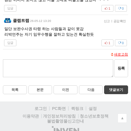
답글
1
0
클랩트랩
26-05-12 13:20
신고
|
공감 확인
일단 보완수사권 타령 하는 사람들과 같이 못감
리박언주는 자기 임무수행을 잘하고 있는건 확실한듯
답글
1
0
새로고침
등록
목록
본문
이전
다음
댓글보기
로그인
PC화면
퀵링크
설정
청소년보호정책
이용약관
개인정보처리방침
▲
불법촬영물신고안내
(주)