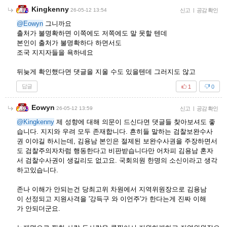
Kingkenny
26-05-12 13:54
신고
|
공감 확인
@Eowyn
그니까요
출처가 불명확하면 이쪽에도 저쪽에도 말 못할 텐데
본인이 출처가 불명확하다 하면서도
조국 지지자들을 욕하네요
뒤늦게 확인했다면 댓글을 지울 수도 있을텐데 그러지도 않고
답글
1
0
Eowyn
26-05-12 13:59
신고
|
공감 확인
@Kingkenny
제 성향에 대해 의문이 드신다면 댓글들 찾아보셔도 좋
습니다. 지지와 우려 모두 존재합니다. 흔히들 말하는 검찰보완수사
권 이야길 하시는데, 김용남 본인은 절제된 보완수사권을 주장하면서
도 검찰주의자차럼 행동한다고 비판받습니다만 어차피 김용남 혼자
서 검찰수사권이 생길리도 없고요. 국회의원 한명의 소신이라고 생각
하고있습니다.
존나 이해가 안되는건 당최고위 차원에서 지역위원장으로 김용남
이 선정되고 지원사격을 '강득구 와 이언주'가 한다는게 진짜 이해
가 안되더군요.