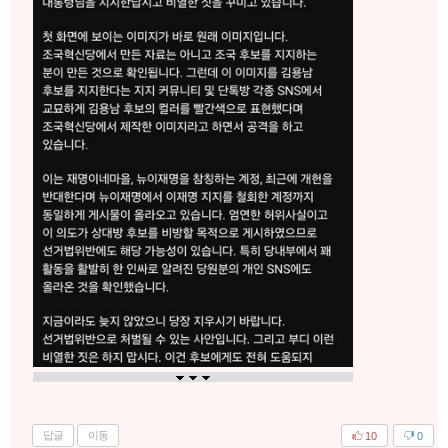
답글
이동
10
0