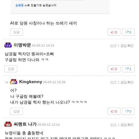
AI로 당원 사칭이나 하는 쓰레기 새끼
답글
0
0
이명박문
26-05-12 13:10
신고
|
공감 확인
남경필 찍자던 똥파리=조빠
구글링 하면 다나와 ㅋㅋ
답글
0
1
Kingkenny
26-05-12 13:39
신고
|
공감 확인
어?
나 구글링 해볼럐?
내가 남경필 찍자 했는지 나오냐? ㅋㅋㅋㅋ
답글
0
0
써펜트 나가
26-05-12 13:14
신고
|
공감 확인
뉴명이들 총 출동했네
원본 이미지 보지도 않고 지들 멋대로 떠들고들 앉았다 ㅋㅋㅋ