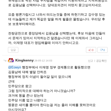
뉴재명으로 찍힌 사람 두사람을 콕찝어서 지원하게하고 지역위원장으
로 김용남을 선택하다니요. 당대표의견이 어떤지 묻고싶어지네요.
요즘 평론가랍시고 나와서 떠드는것들 중에 하헌기하고 강수영 있는
데 이놈들하고 제가 똑같은 말을 하게 될줄은 몰랐습니다. 우리당 후
보 보호부터해야죠.
전량공천으로 중앙당에서 김용남을 선택했는데, 후보 마음에 안들어
서 문제가 있어서 지적하는건 알겠습니다만 왜 이제와서 그러십니
까, 이재명 대표가 영입해올때 이야기 안하시고요.
답글
0
0
Kingkenny
26-05-12 14:03
신고
|
공감 확인
@Eowyn
행정부에서 이재명 정부 경제통으로 활동했으면
김용남에 대해 별말 안하죠
행정부에 정치 이념이 들어갈 일이 없으니께
근데
민주당으로 왔고
그럼 정치적으로 대해야 하는거 아니것습니까?
과거에 똥을 존나 쌌는데
민주당 이름 업고 나왔다고
똥묻은 새끼를 뽑아야 한다는걸 저는 졸라 이해를 못하것어요
아시것어요?