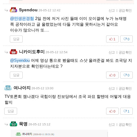
Syendou
26-05-12 12:42
신고
|
공감 확인
@인생은경험
2일 전에 저거 사진 돌때 이미 오이갤에 누가 뉴재명
쪽 공작이라고 글 올렸었는데 다들 기억을 못하시는거 같아요
이슈가 많으니까 또....
답글
1
0
니카이도후미
26-05-12 12:54
신고
|
공감 확인
@Syendou
어제 영상 통으로 봤을때도 스샷 올려준걸 봐도 조국당 지
지자분으로 확인된다는데요 ?
답글
0
0
여나아지
26-05-12 13:00
신고
|
공감 확인
TV토론회 잼나겠다 국힘이랑 진보당에서 조국 파묘 할텐데 어떻게 대응
할지
답글
0
1
묵명
26-05-12 15:12
신고
|
공감 확인