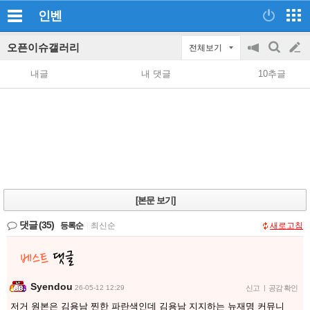
인벤
오픈이슈갤러리
전체보기
공
검
글
지
색
내글
내 댓글
10추글
on/off
쓰
기
[본문 보기]
댓글
(35)
등록순
|
최신순
새로고침
Syendou
26-05-12 12:29
신고
|
공감 확인
저거 원본은 김용남 찐한 파란색인데 김용남 지지하는 뉴재명 커뮤니