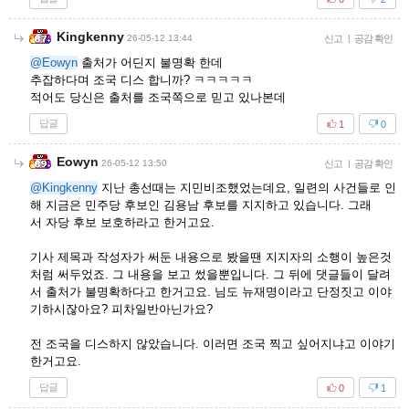
Kingkenny
26-05-12 13:44
신고
|
공감 확인
@Eowyn
출처가 어딘지 불명확 한데
추잡하다며 조국 디스 합니까? ㅋㅋㅋㅋㅋ
적어도 당신은 출처를 조국쪽으로 믿고 있나본데
답글
1
0
Eowyn
26-05-12 13:50
신고
|
공감 확인
@Kingkenny
지난 총선때는 지민비조했었는데요, 일련의 사건들로 인
해 지금은 민주당 후보인 김용남 후보를 지지하고 있습니다. 그래
서 자당 후보 보호하라고 한거고요.
기사 제목과 작성자가 써둔 내용으로 봤을땐 지지자의 소행이 높은것
처럼 써두었죠. 그 내용을 보고 썼을뿐입니다. 그 뒤에 댓글들이 달려
서 출처가 불명확하다고 한거고요. 님도 뉴재명이라고 단정짓고 이야
기하시잖아요? 피차일반아닌가요?
전 조국을 디스하지 않았습니다. 이러면 조국 찍고 싶어지냐고 이야기
한거고요.
답글
0
1