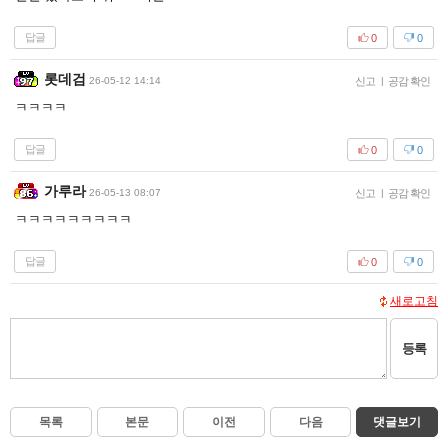
답글
0
0
롯데검
26-05-12 14:14
신고
|
공감 확인
ㅋㅋㅋㅋ
답글
0
0
가루라
26-05-13 08:07
신고
|
공감 확인
ㅋㅋㅋㅋㅋㅋㅋㅋㅋ
답글
0
0
새로고침
등록
목록
본문
이전
다음
댓글보기