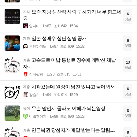
요즘 지방 생산직 사람 구하기가 너무 힘드네
기타
6
요
댓글
옆사마
Lv.87
조회 642
15:34
일본 성매수 심판 실명 공개
계층
6
댓글
부엔까미노
Lv.87
조회 609
15:32
고속도로 미납 통행료 징수에 개빡친 체납
계층
13
자..
댓글
전자팔찌
Lv.93
조회 815
15:31
치과갔는데 원장이 남친 있냐고 물어봐서
계층
6
댓글
강슬기
Lv.94
조회 914
15:29
무슨 말인지 몰라도 이해가 되는영상
유머
8
댓글
너빨갱이지
Lv.86
조회 690
15:28
연금복권 당첨자가 매달 받는다는 알림.....
계층
8