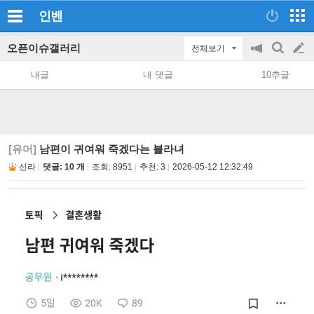
인벤
오픈이슈갤러리
전체보기
공
검
글
지
색
내글
내 댓글
10추글
on/off
쓰
기
[유머]
남편이 귀여워 죽겠다는 블라녀
신라
댓글: 10 개
조회:
8951
추천:
3
2026-05-12 12:32:49