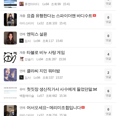
댓글
휴면아이디
Lv.84
조회 99
15:41
요즘 유행한다는 스파이더맨 바디수트
계층
0
댓글
아이스티이
Lv.32
조회 103
15:41
엔믹스 설윤
연예
0
댓글
입사
Lv.94
조회 117
15:40
타블로 비누 사탕 게임
계층
4
댓글
강슬기
Lv.94
조회 287
15:38
클라씨 지민 워터밤
연예
2
댓글
입사
Lv.94
조회 337
15:37
첫짓장 생산직가서 사수에게 들었던말.txt
유머
6
댓글
백합에이슬
Lv.57
조회 662
15:34
어서오세요~ 메리미조합입니다
연예
0
댓글
아이스티이
Lv.32
조회 216
15:34