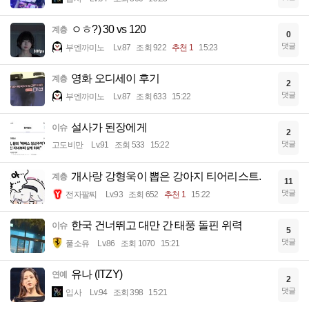
ㅇㅎ?) 30 vs 120
계층
0
댓글
부엔까미노
Lv.87
조회 922
추천 1
15:23
영화 오디세이 후기
계층
2
댓글
부엔까미노
Lv.87
조회 633
15:22
설사가 된장에게
이슈
2
댓글
고도비만
Lv.91
조회 533
15:22
개사랑 강형욱이 뽑은 강아지 티어리스트.
계층
11
댓글
전자팔찌
Lv.93
조회 652
추천 1
15:22
한국 건너뛰고 대만 간 태풍 돌핀 위력
이슈
5
댓글
풀소유
Lv.86
조회 1070
15:21
유나 (ITZY)
연예
2
댓글
입사
Lv.94
조회 398
15:21