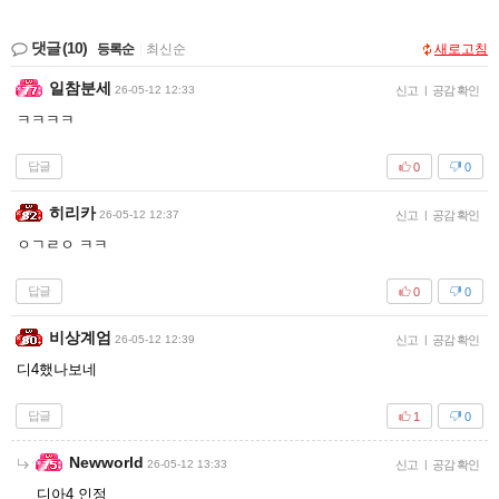
댓글
(10)
등록순
|
최신순
새로고침
일참분세
26-05-12 12:33
신고
|
공감 확인
ㅋㅋㅋㅋ
답글
0
0
히리카
26-05-12 12:37
신고
|
공감 확인
ㅇㄱㄹㅇ ㅋㅋ
답글
0
0
비상계엄
26-05-12 12:39
신고
|
공감 확인
디4했나보네
답글
1
0
Newworld
26-05-12 13:33
신고
|
공감 확인
디아4 인정