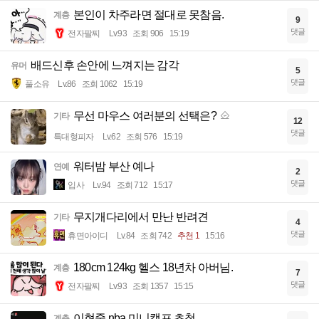
본인이 차주라면 절대로 못참음.
계층
9
댓글
전자팔찌
Lv.93
조회 906
15:19
배드신후 손안에 느껴지는 감각
유머
5
댓글
풀소유
Lv.86
조회 1062
15:19
무선 마우스 여러분의 선택은?
기타
12
댓글
특대형피자
Lv.62
조회 576
15:19
워터밤 부산 예나
연예
2
댓글
입사
Lv.94
조회 712
15:17
무지개다리에서 만난 반려견
기타
4
댓글
휴면아이디
Lv.84
조회 742
추천 1
15:16
180cm 124kg 헬스 18년차 아버님.
계층
7
댓글
전자팔찌
Lv.93
조회 1357
15:15
이현중 nba 미니캠프 초청
계층