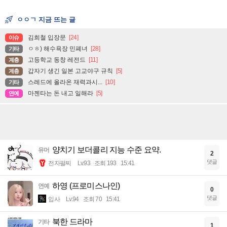
ㅇㅇㄱ 지금 뜨는 글
김희철 입장문
[24]
이슈
ㅇㅎ) 해수욕장 민폐녀
[28]
기타
고등학교 동창 레전드
[11]
계층
갑자기 생긴 일본 고교야구 규칙
[5]
계층
스레드에 올라온 재력과시...
[10]
기타
마젠타는 돈 내고 일해라
[5]
연예
양치기 보더콜리 지능 수준 요약.
유머
2
댓글
전자팔찌
Lv.93
조회 193
15:41
하영 (프로미스나인)
연예
0
댓글
입사
Lv.94
조회 70
15:41
북한 드라마
기타
1