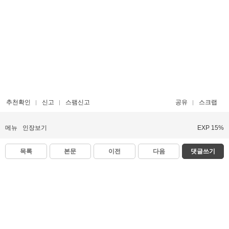
추천확인
신고
스팸신고
공유
스크랩
메뉴
인장보기
EXP 15%
목록
본문
이전
다음
댓글쓰기