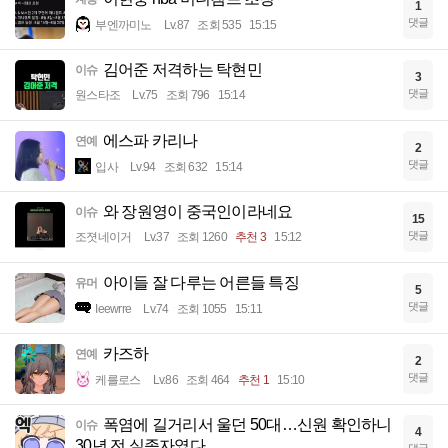
1
댓글
부엔까미노
Lv.87
조회 535
15:15
김어준 저격하는 탁현민
이슈
3
댓글
원스타조
Lv.75
조회 796
15:14
에스파 카리나
연예
2
댓글
입사
Lv.94
조회 632
15:14
와 장원영이 중국인이라네요
이슈
15
댓글
조졋네이거
Lv.37
조회 1260
추천 3
15:12
아이들 잘 다루는 어른들 특징
유머
5
댓글
Ieewrre
Lv.74
조회 1055
15:11
카즈하
연예
2
댓글
케를로스
Lv.86
조회 464
추천 1
15:10
폭염에 길거리서 울던 50대…신원 확인하니
이슈
4
30년 전 실종자였다.