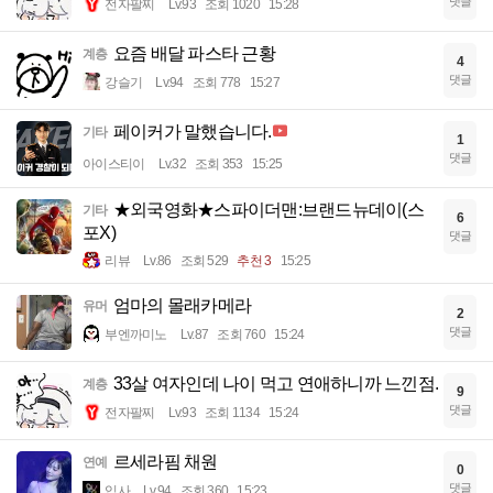
댓글
전자팔찌
Lv.93
조회 1020
15:28
요즘 배달 파스타 근황
계층
4
댓글
강슬기
Lv.94
조회 778
15:27
페이커가 말했습니다.
기타
1
댓글
아이스티이
Lv.32
조회 353
15:25
★외국영화★스파이더맨:브랜드뉴데이(스
기타
6
포X)
댓글
리뷰
Lv.86
조회 529
추천 3
15:25
엄마의 몰래카메라
유머
2
댓글
부엔까미노
Lv.87
조회 760
15:24
33살 여자인데 나이 먹고 연애하니까 느낀점.
계층
9
댓글
전자팔찌
Lv.93
조회 1134
15:24
르세라핌 채원
연예
0
댓글
입사
Lv.94
조회 360
15:23