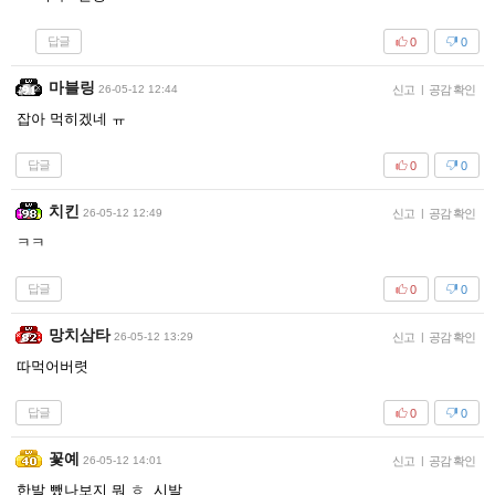
답글
0
0
마블링
26-05-12 12:44
신고
|
공감 확인
잡아 먹히겠네 ㅠ
답글
0
0
치킨
26-05-12 12:49
신고
|
공감 확인
ㅋㅋ
답글
0
0
망치삼타
26-05-12 13:29
신고
|
공감 확인
따먹어버렷
답글
0
0
꽃예
26-05-12 14:01
신고
|
공감 확인
한발 뺐나보지 뭐 ㅎ 시발