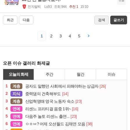
댓글
전자팔찌
Lv.93
조회 944
추천 1
15:10
최근
다음
검색
글쓰기
1
2
3
4
5
오픈 이슈 갤러리 화제글
오늘의 화제
주간
월간
이슈
1
계층
[26]
공자도 말했던 사회에서 피해야하는 상급자
2
지식
[14]
중력댐의 건축해부도
3
계층
[23]
산업혁명때 영국 노동자 숙소
4
연예
[16]
리센느 프리티걸 음중 1위~
5
연예
[23]
다음주 놀토 리센느 출연...
6
연예
[38]
ㅇㅎㅂ? 어제 오션월드 김채연 모음