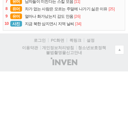
7
유머
[11]
남자들이 미친다는 스킬 모음
8
유머
[25]
차가 없는 사람은 모르는 주말에 나가기 싫은 이유
9
유머
[26]
얼마나 화가났는지 감도 안옴
10
사진
[34]
지금 북한 삼지연시 지역 날씨
로그인
PC화면
퀵링크
설정
청소년보호정책
이용약관
개인정보처리방침
▲
불법촬영물신고안내
(주)
인
벤