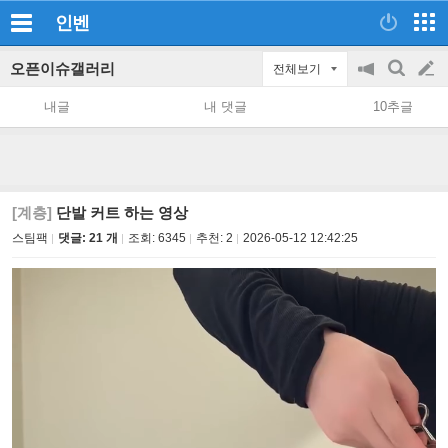
인벤
오픈이슈갤러리
전체보기
공
검
글
지
색
내글
내 댓글
10추글
on/off
쓰
기
[계층]
단발 커트 하는 영상
스팀팩
댓글: 21 개
조회:
6345
추천:
2
2026-05-12 12:42:25