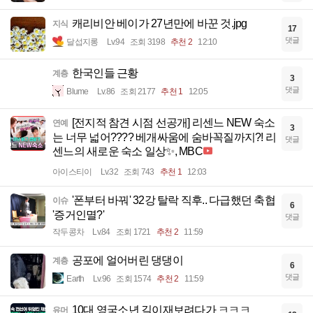
캐리비안 베이가 27년만에 바꾼 것.jpg
지식
17
댓글
달섭지롱
Lv.94
조회 3198
추천 2
12:10
한국인들 근황
계층
3
댓글
Blume
Lv.86
조회 2177
추천 1
12:05
[전지적 참견 시점 선공개] 리센느 NEW 숙소
연예
3
는 너무 넓어???? 베개싸움에 숨바꼭질까지?! 리
댓글
센느의 새로운 숙소 일상✨, MBC
아이스티이
Lv.32
조회 743
추천 1
12:03
'폰부터 바꿔' 32강 탈락 직후.. 다급했던 축협
이슈
6
'증거인멸?'
댓글
작두콩차
Lv.84
조회 1721
추천 2
11:59
공포에 얼어버린 댕댕이
계층
6
댓글
Earth
Lv.96
조회 1574
추천 2
11:59
10대 영국소년 길이재보려다가 ㅋㅋㅋ
유머