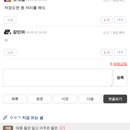
저정도면 뭔 머리를 해도
답글
0
0
잠만와
26-05-12 19:55
신고
|
공감 확인
ㅇ
답글
0
0
새로고침
등록
목록
본문
이전
다음
댓글보기
ㅇㅇㄱ 지금 뜨는 글
태풍 돌핀 말고 이주은 돌핀
[17]
계층