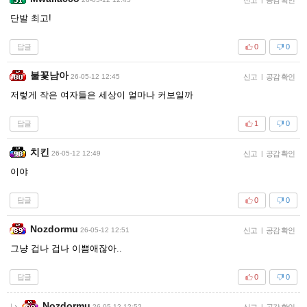
단발 최고!
답글
0
0
불꽃남아
26-05-12 12:45
신고
|
공감 확인
저렇게 작은 여자들은 세상이 얼마나 커보일까
답글
1
0
치킨
26-05-12 12:49
신고
|
공감 확인
이야
답글
0
0
Nozdormu
26-05-12 12:51
신고
|
공감 확인
그냥 겁나 겁나 이쁨애잖아..
답글
0
0
Nozdormu
26-05-12 12:52
신고
|
공감 확인