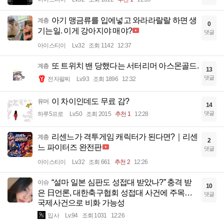
아기 맹금류를 입에넣고 와라라랄랄 하면 생
계층
0
기는일. 이게 강아지야 매야?
댓글
아이스티이
Lv.32
조회 1142
12:37
또 트위치 밴 당했다는 서터리머 아스몬골드.
계층
13
댓글
전자팔찌
Lv.93
조회 1896
12:32
이 차이인데도 무료 감?
유머
14
댓글
하루5프로
Lv.50
조회 2015
추천 1
12:28
리센느가 격투게임 캐릭터가 된다면?｜리센
계층
2
느 파이터즈 완전판
댓글
아이스티이
Lv.32
조회 661
추천 2
12:26
“설마 일본 심판도 성접대 받았나?” 충격 받
이슈
10
은 日언론, 대한축구협회 성접대 사건에 주목…
댓글
국제사건으로 비화 가능성
입사
Lv.94
조회 1031
12:26