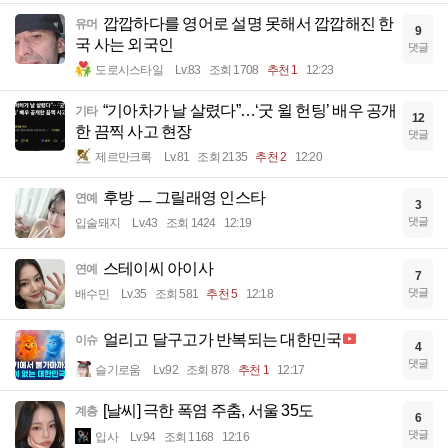
깝깝하다를 영어로 설명 못해서 깝깝해진 한
유머
9
국 사는 외국인
댓글
도로시스타일
Lv.83
조회 1708
추천 1
12:23
“기아차가 날 살렸다”…‘굿 윌 헌팅’ 배우 공개
기타
12
한 끔찍 사고 현장
댓글
제르만크록
Lv.81
조회 2135
추천 2
12:20
후방 ㅡ 그릴래영 인스타
연예
3
댓글
입술돼지
Lv.43
조회 1424
12:19
스테이씨 아이사
연예
7
댓글
배수민
Lv.35
조회 581
추천 5
12:18
얼리고 달구고가 반복되는 대한민국
이슈
4
댓글
슬기로움
Lv.92
조회 878
추천 1
12:17
[날씨] 극한 폭염 주춤, 서울 35도
계층
6
댓글
입사
Lv.94
조회 1168
12:16