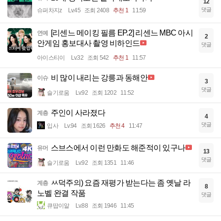
12
댓글
슈퍼차지z
Lv.45
조회 2408
추천 1
11:59
[리센느 메이킹 필름 EP.2] 리센느 MBC 아시
연예
2
안게임 홍보대사 촬영 비하인드
댓글
아이스티이
Lv.32
조회 542
추천 1
11:57
비 많이 내리는 강릉과 동해안
이슈
3
댓글
슬기로움
Lv.92
조회 1202
11:52
주인이 사라졌다
계층
4
댓글
입사
Lv.94
조회 1626
추천 4
11:47
스브스에서 이런 만화도 해준적이 있구나
유머
13
댓글
슬기로움
Lv.92
조회 1351
11:46
ㅆ덕주의) 요즘 재평가 받는다는 좀 옛날 라
계층
8
노벨 완결 작품
댓글
큐땁이알
Lv.88
조회 1946
11:45