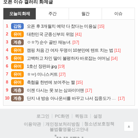
오픈 이슈 갤러리 화제글
오늘의 화제
주간
월간
이슈
1
감동
[15]
오픈 후 3개월치 예약 다 찼다는 미용실
2
유머
[41]
대한민국 군종신부의 위엄
3
계층
[37]
ㅇㅎ?) 순수 골반 재능녀.
4
유머
[11]
캠핑 처음 간 여자 두명이 10분만에 텐트 치는 법
5
유머
[14]
고백하고 차인 딸이 불평하자 바로잡는 어머님
6
유머
[19]
1호선 장판파.jpg
7
유머
[27]
ㅎㅂ) 미니스커트
8
유머
[15]
축협을 한번에 보여주는 짤
9
계층
[17]
이젠 다시는 못 보는 삼파이더맨
10
계층
[17]
단지 내 방송 아나운서를 바꾸고 나서 집중도가 확 올라갔다는 한 아파트의 안내방송
로그인
PC화면
퀵링크
설정
청소년보호정책
이용약관
개인정보처리방침
▲
불법촬영물신고안내
(주)