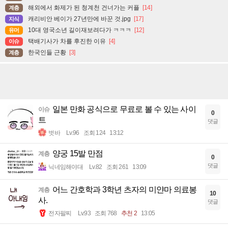
해외에서 화제가 된 청계천 건너가는 커플
[14]
계층
캐리비안 베이가 27년만에 바꾼 것.jpg
[17]
지식
10대 영국소년 길이재보려다가 ㅋㅋㅋ
[12]
유머
택배기사가 차를 후진한 이유
[4]
이슈
한국인들 근황
[3]
계층
일본 만화 공식으로 무료로 볼 수 있는 사이
이슈
0
트
댓글
벗바
Lv.96
조회 124
13:12
양궁 15발 만점
계층
0
댓글
닉네임해야대
Lv.82
조회 261
13:09
어느 간호학과 3학년 츠자의 미얀마 의료봉
계층
10
사.
댓글
전자팔찌
Lv.93
조회 768
추천 2
13:05