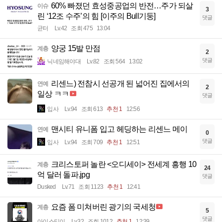
60% 빠졌던 효성중공업의 반전…주가 되살
이슈
3
린 ‘12조 수주’의 힘 [이주의 Bull기둥]
댓글
균터
Lv.42
조회 475
13:04
양궁 15발 만점
계층
2
댓글
닉네임해야대
Lv.82
조회 564
13:02
리센느) 전참시 선공개 된 넓어진 집에서의
연예
2
일상 ㅋㅋ
댓글
입사
Lv.94
조회 613
추천 1
12:56
맨시티 유니폼 입고 헤딩하는 리센느 메이
연예
0
댓글
입사
Lv.94
조회 709
추천 1
12:51
크리스토퍼 놀란 <오디세이> 전세계 흥행 10
계층
24
억 달러 돌파.jpg
댓글
Dusked
Lv.71
조회 1123
추천 1
12:41
요즘 폼 미쳐버린 광기의 국세청
계층
5
댓글
아이스티이
Lv.32
조회 1012
추천 1
12:39