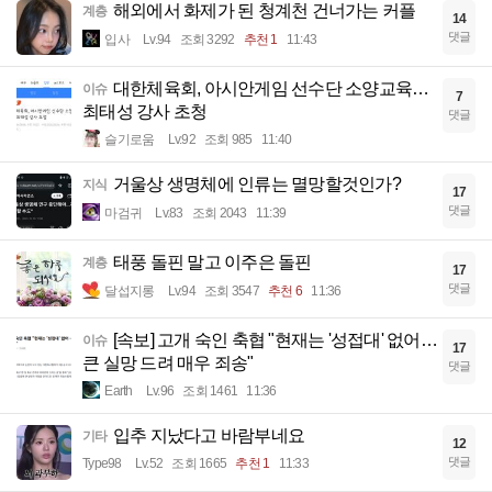
해외에서 화제가 된 청계천 건너가는 커플
계층
14
댓글
입사
Lv.94
조회 3292
추천 1
11:43
대한체육회, 아시안게임 선수단 소양교육…
이슈
7
최태성 강사 초청
댓글
슬기로움
Lv.92
조회 985
11:40
거울상 생명체에 인류는 멸망할것인가?
지식
17
댓글
마검귀
Lv.83
조회 2043
11:39
태풍 돌핀 말고 이주은 돌핀
계층
17
댓글
달섭지롱
Lv.94
조회 3547
추천 6
11:36
[속보] 고개 숙인 축협 "현재는 '성접대' 없어…
이슈
17
큰 실망 드려 매우 죄송"
댓글
Earth
Lv.96
조회 1461
11:36
입추 지났다고 바람부네요
기타
12
댓글
Type98
Lv.52
조회 1665
추천 1
11:33