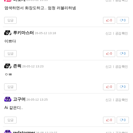
염색하면서 화장도하고.. 엄청 러블리하넴
답글
0
0
루키마스터
26-05-12 13:18
신고
|
공감 확인
이쁘다
답글
0
0
존윅
26-05-12 13:23
신고
|
공감 확인
ㅇㅃ
답글
0
0
고구머
26-05-12 13:25
신고
|
공감 확인
Ai 같은디..
답글
0
0
redstormer
26-05-12 13:27
신고
|
공감 확인