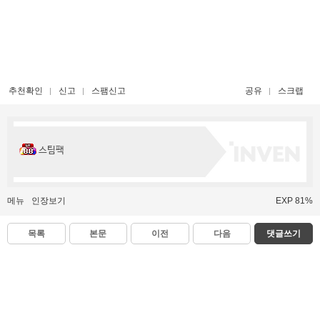
추천확인
신고
스팸신고
공유
스크랩
스팀팩
메뉴
인장보기
EXP 81%
목록
본문
이전
다음
댓글쓰기