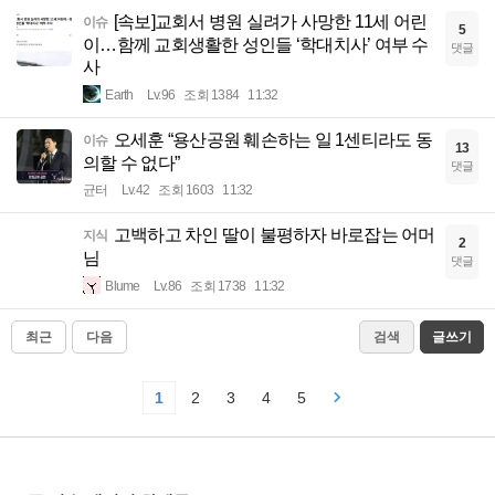
[속보]교회서 병원 실려가 사망한 11세 어린
이슈
5
이…함께 교회생활한 성인들 ‘학대치사’ 여부 수
댓글
사
Earth
Lv.96
조회 1384
11:32
오세훈 “용산공원 훼손하는 일 1센티라도 동
이슈
13
의할 수 없다”
댓글
균터
Lv.42
조회 1603
11:32
고백하고 차인 딸이 불평하자 바로잡는 어머
지식
2
님
댓글
Blume
Lv.86
조회 1738
11:32
최근
다음
검색
글쓰기
1
2
3
4
5