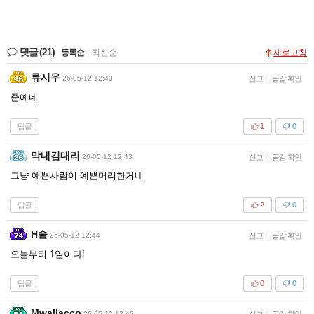
댓글
(21)
등록순
|
최신순
새로고침
류시우
26-05-12 12:43
신고
|
공감 확인
존예네
답글
1
0
막내김대리
26-05-12 12:43
신고
|
공감 확인
그냥 예쁜사람이 예쁜머리한거네
답글
2
0
H솔
26-05-12 12:44
신고
|
공감 확인
오늘부터 1일이다!
답글
0
0
Mwallacco
26-05-12 12:45
신고
|
공감 확인