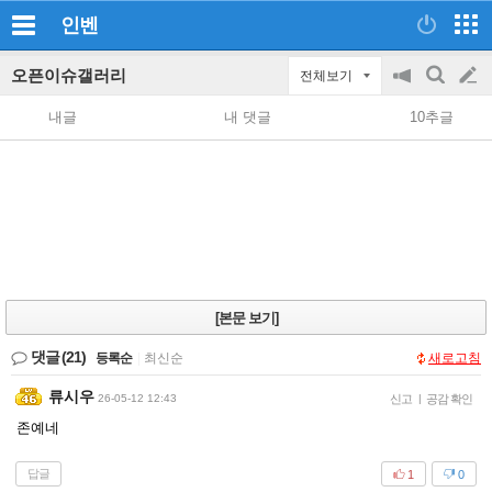
인벤
오픈이슈갤러리
전체보기
공
검
글
지
색
내글
내 댓글
10추글
on/off
쓰
기
[본문 보기]
댓글
(21)
등록순
|
최신순
새로고침
류시우
26-05-12 12:43
신고
|
공감 확인
존예네
답글
1
0