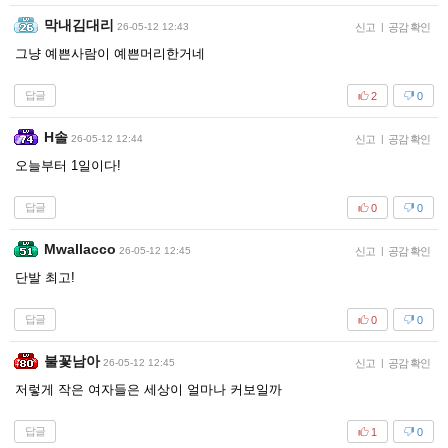
막내김대리
26-05-12 12:43
신고
|
공감 확인
그냥 예쁜사람이 예쁜머리한거네
답글
2
0
H솔
26-05-12 12:44
신고
|
공감 확인
오늘부터 1일이다!
답글
0
0
Mwallacco
26-05-12 12:45
신고
|
공감 확인
단발 최고!
답글
0
0
불꽃남아
26-05-12 12:45
신고
|
공감 확인
저렇게 작은 여자들은 세상이 얼마나 커보일까
답글
1
0