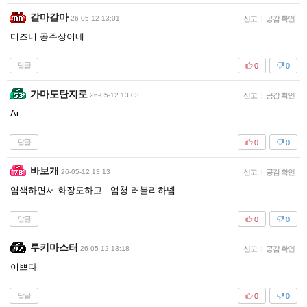
갈마갈마
26-05-12 13:01
신고
|
공감 확인
디즈니 공주상이네
답글
0
0
가마도탄지로
26-05-12 13:03
신고
|
공감 확인
Ai
답글
0
0
바보개
26-05-12 13:13
신고
|
공감 확인
염색하면서 화장도하고.. 엄청 러블리하넴
답글
0
0
루키마스터
26-05-12 13:18
신고
|
공감 확인
이쁘다
답글
0
0