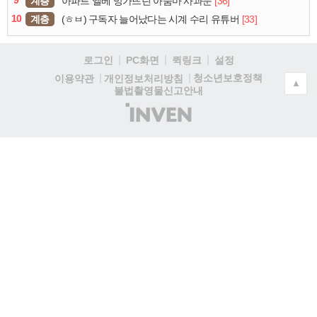
계층
[36]
아파트 엘베 망가뜨린 아줌마 사과문
10
계층
[33]
(ㅎㅂ) 구독자 늘어났다는 시계 수리 유튜버
로그인
PC화면
퀵링크
설정
청소년보호정책
이용약관
개인정보처리방침
▲
불법촬영물신고안내
(주)
인
벤