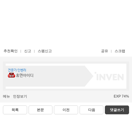
추천확인
신고
스팸신고
공유
스크랩
전문가 인벤러
휴면아이디
메뉴
인장보기
EXP 74%
목록
본문
이전
다음
댓글쓰기