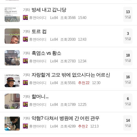
방세 내고 갑니당
기타
13
댓글
휴면아이디
Lv.84
조회 3566
15:40
토르 컵
기타
3
댓글
휴면아이디
Lv.84
조회 2000
12:43
흑염소 vs 황소
기타
18
댓글
휴면아이디
Lv.84
조회 2783
12:34
자랑할게 고모 밖에 없으시다는 어르신
기타
16
댓글
휴면아이디
Lv.84
조회 5581
추천 22
12:30
할머니...
기타
6
댓글
휴면아이디
Lv.84
조회 1789
12:25
약혐? 다쳐서 병원에 간 어린 관우
기타
14
댓글
휴면아이디
Lv.84
조회 4289
추천 2
12:13