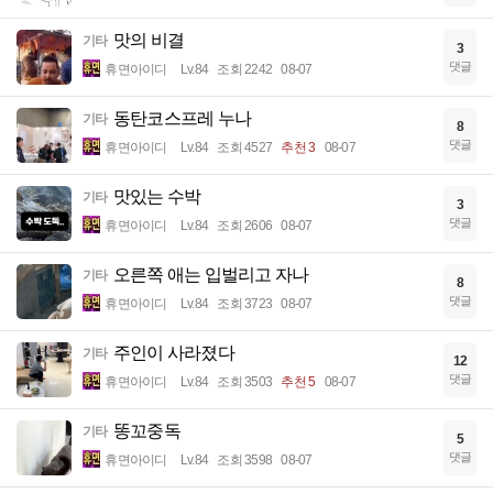
맛의 비결
기타
3
댓글
휴면아이디
Lv.84
조회 2242
08-07
동탄코스프레 누나
기타
8
댓글
휴면아이디
Lv.84
조회 4527
추천 3
08-07
맛있는 수박
기타
3
댓글
휴면아이디
Lv.84
조회 2606
08-07
오른쪽 애는 입벌리고 자나
기타
8
댓글
휴면아이디
Lv.84
조회 3723
08-07
주인이 사라졌다
기타
12
댓글
휴면아이디
Lv.84
조회 3503
추천 5
08-07
똥꼬중독
기타
5
댓글
휴면아이디
Lv.84
조회 3598
08-07