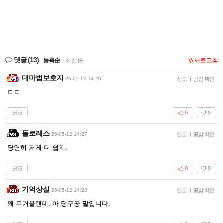
댓글
(13)
등록순
|
최신순
새로고침
대마법보호지
26-05-12 14:20
신고
|
공감 확인
ㄷㄷ
답글
0
0
돌로레스
26-05-12 14:27
신고
|
공감 확인
당연히 저게 더 쉽지.
답글
0
0
기억상실
26-05-12 14:28
신고
|
공감 확인
꽤 무거울텐데. 아 당구공 말입니다.