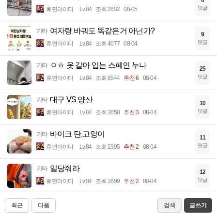
댓글
휴면아이디
Lv.84
조회 2682
08-05
여자랑 바꿔도 똑같은거 아닌가?
기타
9
댓글
휴면아이디
Lv.84
조회 4077
08-04
ㅇㅎ 옷 갈아 입는 스페인 누나
기타
25
댓글
휴면아이디
Lv.84
조회 8544
추천 6
08-04
대구 VS 양산
기타
10
댓글
휴면아이디
Lv.84
조회 3650
추천 3
08-04
바이크 탄.고양이
기타
11
댓글
휴면아이디
Lv.84
조회 2395
추천 2
08-04
일당줘라
기타
12
댓글
휴면아이디
Lv.84
조회 2899
추천 2
08-04
최근
다음
검색
글쓰기