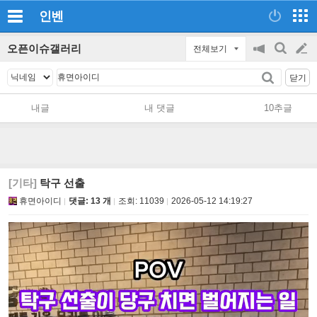
인벤
오픈이슈갤러리
전체보기
공
검
글
지
색
닫기
on/off
쓰
내글
내 댓글
10추글
기
[기타]
탁구 선출
휴면아이디
댓글: 13 개
조회:
11039
2026-05-12 14:19:27