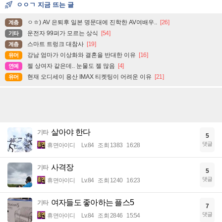
ㅇㅇㄱ 지금 뜨는 글
ㅇㅎ) AV 은퇴후 일본 명문대에 진학한 AV여배우..
[26]
계층
운전자 99퍼가 모르는 상식
[54]
기타
스마트 트렁크 대참사
[19]
계층
강남 엄마가 이상화와 결혼을 반대한 이유
[16]
유머
젤 상여자 같은데.. 눈물도 젤 많음
[4]
연예
현재 오디세이 용산 IMAX 티켓팅이 어려운 이유
[21]
유머
살아야 한다
기타
5
댓글
휴면아이디
Lv.84
조회 1383
16:28
사격장
기타
5
댓글
휴면아이디
Lv.84
조회 1240
16:23
여자들도 좋아하는 플스5
기타
7
댓글
휴면아이디
Lv.84
조회 2846
15:54