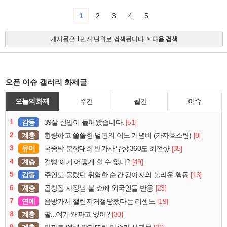
1
2
3
4
5
게시물은 1만개 단위로 검색됩니다. >
다음 검색
오픈 이슈 갤러리 화제글
오늘의 화제
주간
월간
이슈
1
감동
[51]
39살 신입이 들어왔습니다.
2
계층
[8]
황량하고 쓸쓸한 벌판의 어느 기념비 (카자흐스탄)
3
유머
[35]
국중박 분장대회 반가사유상 360도 회전샷
4
계층
[49]
길빵 이거 어떻게 할 수 없나?
5
감동
[13]
주인도 몰랐던 위험한 순간 강아지의 놀라운 행동
6
계층
[23]
곱창집 사장님 불 쇼에 외국인들 반응
7
연예
[19]
음방가서 챌린지거절당했다는 리센느
8
계층
[30]
딸...여기 왜파고 있어?
9