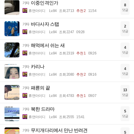
이중인격인가
기타
8
댓글
휴면아이디
Lv.84
조회 2713
추천 2
11:54
바다사자 스탭
기타
2
댓글
휴면아이디
Lv.84
조회 2247
09:28
해먹에서 쉬는 새
기타
4
댓글
휴면아이디
Lv.84
조회 2319
추천 1
09:26
카리나
기타
4
댓글
휴면아이디
Lv.84
조회 2080
추천 2
09:16
패륜의 끝
기타
13
댓글
휴면아이디
Lv.84
조회 4783
추천 1
09:07
북한 드라마
기타
5
댓글
휴면아이디
Lv.84
조회 2555
15:41
무지개다리에서 만난 반려견
기타
5