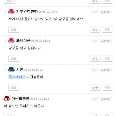
답글
1
0
기부안한찐따
26-05-12 14:44
신고
|
공감 확인
제가 대신 들어드릴수도 있죠. 아 당구공 말이에요.
답글
1
0
포세이큰
26-05-12 15:32
신고
|
공감 확인
당구공 빨고 싶습니다
답글
1
0
샤론
26-05-12 15:33
신고
|
공감 확인
@포세이큰
미친놈들아
답글
0
0
아몬드봉봉
26-05-12 14:28
신고
|
공감 확인
이 정도면 투터치도 봐준다