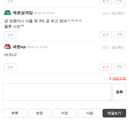
답글
0
0
제로섬게임
26-05-12 15:24
신고
|
공감 확인
공 보랬더니 다들 제 3의 공 보고 있네ㅋㅋㅋㅋ
물론 나도^^
답글
0
0
세븐up
26-05-12 15:54
신고
|
공감 확인
마구다!
답글
0
0
새로고침
등록
목록
본문
이전
다음
댓글보기