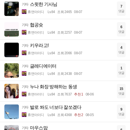
스윗한 기사님
기타
7
댓글
휴면아이디
Lv.84
조회 2465
08-07
협공슛
기타
6
댓글
휴면아이디
Lv.84
조회 2257
08-07
키우라고!
기타
4
댓글
휴면아이디
Lv.84
조회 2066
08-07
글레디에이터
기타
1
댓글
휴면아이디
Lv.84
조회 2438
08-07
누나 화장 방해하는 동생
기타
15
댓글
휴면아이디
Lv.84
조회 7637
추천 1
08-06
발로 쏴도 너보다 잘쏘겠다
기타
9
댓글
휴면아이디
Lv.84
조회 4368
추천 2
08-05
마우스맘
기타
6