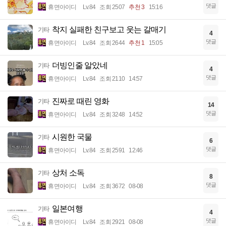
댓글
휴면아이디
Lv.84
조회 2507
추천 3
15:16
착지 실패한 친구보고 웃는 갈매기
기타
4
댓글
휴면아이디
Lv.84
조회 2644
추천 1
15:05
더빙인줄 알았네
기타
4
댓글
휴면아이디
Lv.84
조회 2110
14:57
진짜로 때린 영화
기타
14
댓글
휴면아이디
Lv.84
조회 3248
14:52
시원한 국물
기타
6
댓글
휴면아이디
Lv.84
조회 2591
12:46
상처 소독
기타
8
댓글
휴면아이디
Lv.84
조회 3672
08-08
일본여행
기타
4
댓글
휴면아이디
Lv.84
조회 2921
08-08