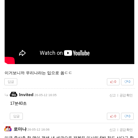
이거보니까 우리나라는 입으로 쏨ㄷㄷ
답글
0
0
Invited
26-05-12 16:05
신고
|
공감 확인
17분40초
답글
0
0
로마냐
26-05-12 16:06
신고
|
공감 확인
미국 중산층 한 명이 평생 낸 세금으로 재블린 미사일 6발 정도 산다고 함