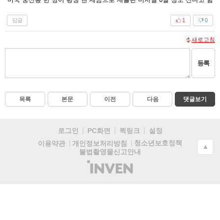
답글
1
0
새로고침
등록
목록
본문
이전
다음
댓글보기
로그인
PC화면
퀵링크
설정
청소년보호정책
이용약관
개인정보처리방침
▲
불법촬영물신고안내
(주)
인
벤