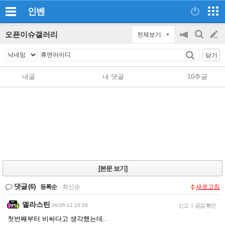
인벤
오픈이슈갤러리
전체보기
공
검
글
지
색
닫기
on/off
쓰
내글
내 댓글
10추글
기
[본문 보기]
댓글
(6)
등록순
|
최신순
새로고침
엘라스틴
26-05-12 15:58
신고
|
공감 확인
첫번째부터 비싸다고 생각했는데..