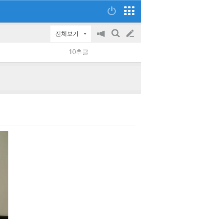
전체보기
공
검
글
지
색
10추글
on/off
쓰
기