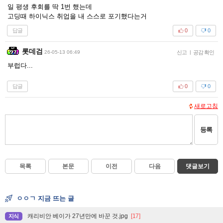
일 평생 후회를 딱 1번 했는데
고딩때 하이닉스 취업을 내 스스로 포기했다는거
답글
0
0
롯데검
26-05-13 06:49
신고
|
공감 확인
부럽다...
답글
0
0
새로고침
등록
목록
본문
이전
다음
댓글보기
ㅇㅇㄱ 지금 뜨는 글
캐리비안 베이가 27년만에 바꾼 것.jpg
[17]
지식