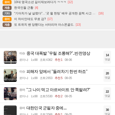
10대 영국소년 길이재보려다가 ㅋㅋㅋ
[12]
유머
한국인들 근황
[4]
계층
“기아차가 날 살렸다”…‘굿 윌 헌팅’ 배우 공개한 끔찍 사고 현장
[16]
기타
이 차이인데도 무료 감?
[17]
유머
또 트위치 밴 당했다는 서터리머 아스몬골드.
[13]
계층
중국 대폭발 "우릴 조롱해?"..반전영상
이슈
14
댓글
로마냐
Lv.88
조회 4362
추천 1
08-06
피해자 앞에서 "돌려차기 한번 하죠"
이슈
20
댓글
로마냐
Lv.88
조회 2653
추천 5
08-05
"그 나이 먹고 아르바이트 안 쪽팔려?"
유머
22
댓글
로마냐
Lv.88
조회 5530
추천 2
08-05
대한민국 군필자 중에....
유머
30
댓글
로마냐
Lv.88
조회 3566
추천 1
08-05