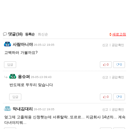
댓글
(16)
등록순
|
최신순
새로고침
사람아니야
26-05-12 19:05
신고
|
공감 확인
고백하러 가볼까요?
답글
0
0
용슈퍼
26-05-13 09:43
신고
|
공감 확인
반도체로 뚜두리 맞습니다
답글
0
0
막내김대리
26-05-12 19:05
신고
|
공감 확인
엊그제 고졸채용 신청햇는데 서류탈락..또르르... 지금회사 14년차... 계속
다녀야지뭐...