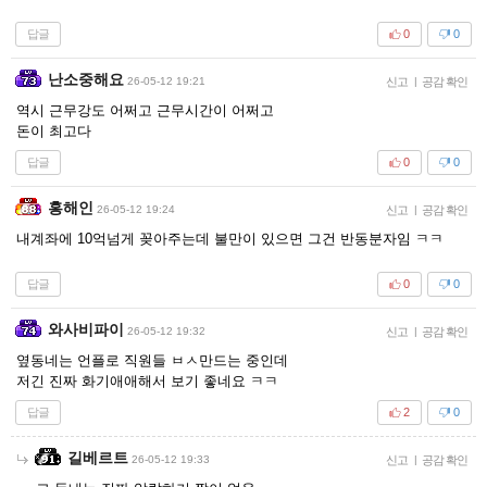
답글
0
0
난소중해요
26-05-12 19:21
신고
|
공감 확인
역시 근무강도 어쩌고 근무시간이 어쩌고
돈이 최고다
답글
0
0
홍해인
26-05-12 19:24
신고
|
공감 확인
내계좌에 10억넘게 꽂아주는데 불만이 있으면 그건 반동분자임 ㅋㅋ
답글
0
0
와사비파이
26-05-12 19:32
신고
|
공감 확인
옆동네는 언플로 직원들 ㅂㅅ만드는 중인데
저긴 진짜 화기애애해서 보기 좋네요 ㅋㅋ
답글
2
0
길베르트
26-05-12 19:33
신고
|
공감 확인