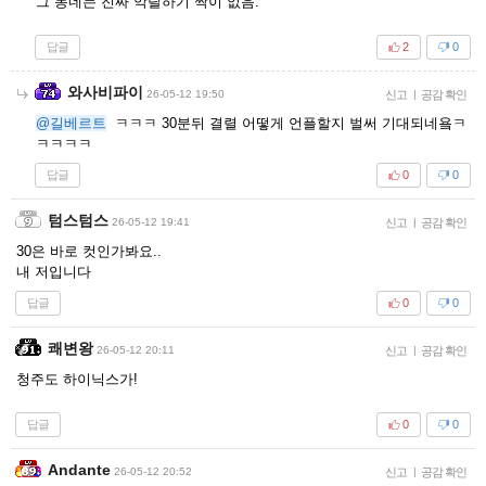
그 동네는 진짜 악랄하기 짝이 없음.
답글
2
0
와사비파이
26-05-12 19:50
신고
|
공감 확인
@길베르트
ㅋㅋㅋ 30분뒤 결렬 어떻게 언플할지 벌써 기대되네욬ㅋ
ㅋㅋㅋㅋ
답글
0
0
텀스텀스
26-05-12 19:41
신고
|
공감 확인
30은 바로 컷인가봐요..
내 저입니다
답글
0
0
쾌변왕
26-05-12 20:11
신고
|
공감 확인
청주도 하이닉스가!
답글
0
0
Andante
26-05-12 20:52
신고
|
공감 확인