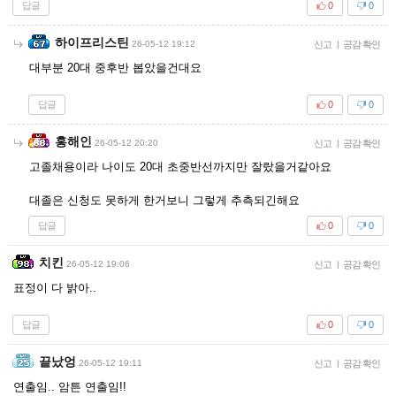
답글
0
0
하이프리스틴
26-05-12 19:12
신고
|
공감 확인
대부분 20대 중후반 봅았을건대요
답글
0
0
홍해인
26-05-12 20:20
신고
|
공감 확인
고졸채용이라 나이도 20대 초중반선까지만 잘랐을거같아요
대졸은 신청도 못하게 한거보니 그렇게 추측되긴해요
답글
0
0
치킨
26-05-12 19:06
신고
|
공감 확인
표정이 다 밝아..
답글
0
0
끝났엉
26-05-12 19:11
신고
|
공감 확인
연출임.. 암튼 연출임!!