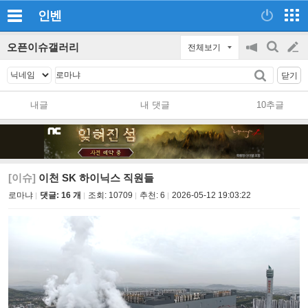
인벤
오픈이슈갤러리
전체보기
공
검
글
지
색
닫기
on/off
쓰
내글
내 댓글
10추글
기
[이슈]
이천 SK 하이닉스 직원들
로마냐
댓글: 16 개
조회:
10709
추천:
6
2026-05-12 19:03:22