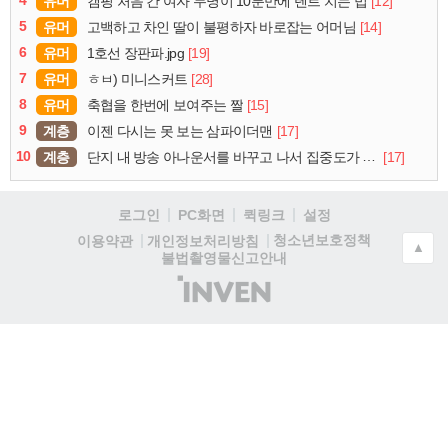
유머
[12]
캠핑 처음 간 여자 두명이 10분만에 텐트 치는 법
5
유머
[14]
고백하고 차인 딸이 불평하자 바로잡는 어머님
6
유머
[19]
1호선 장판파.jpg
7
유머
[28]
ㅎㅂ) 미니스커트
8
유머
[15]
축협을 한번에 보여주는 짤
9
계층
[17]
이젠 다시는 못 보는 삼파이더맨
10
계층
[17]
단지 내 방송 아나운서를 바꾸고 나서 집중도가 확 올라갔다는 한 아파트의 안내방송
로그인
PC화면
퀵링크
설정
청소년보호정책
이용약관
개인정보처리방침
▲
불법촬영물신고안내
(주)
인
벤