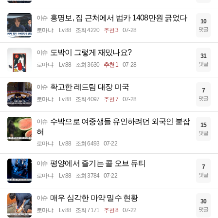
홍명보, 집 근처에서 법카 1408만원 긁었다
이슈
10
댓글
로마냐
Lv.88
조회 4220
추천 3
07-28
도박이 그렇게 재밌나요?
이슈
31
댓글
로마냐
Lv.88
조회 3630
추천 1
07-28
확고한 레드팀 대장 미국
이슈
7
댓글
로마냐
Lv.88
조회 4097
추천 7
07-28
수박으로 여중생들 유인하려던 외국인 붙잡
이슈
15
혀
댓글
로마냐
Lv.88
조회 6493
07-22
평양에서 즐기는 콜 오브 듀티
이슈
7
댓글
로마냐
Lv.88
조회 3784
07-22
매우 심각한 마약 밀수 현황
이슈
30
댓글
로마냐
Lv.88
조회 7171
추천 8
07-22