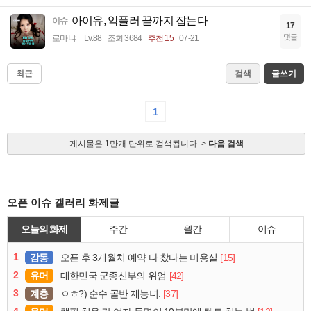
아이유, 악플러 끝까지 잡는다
이슈
17
댓글
로마냐
Lv.88
조회 3684
추천 15
07-21
최근
검색
글쓰기
1
게시물은 1만개 단위로 검색됩니다. >
다음 검색
오픈 이슈 갤러리 화제글
오늘의 화제
주간
월간
이슈
1
감동
[15]
오픈 후 3개월치 예약 다 찼다는 미용실
2
유머
[42]
대한민국 군종신부의 위엄
3
계층
[37]
ㅇㅎ?) 순수 골반 재능녀.
4