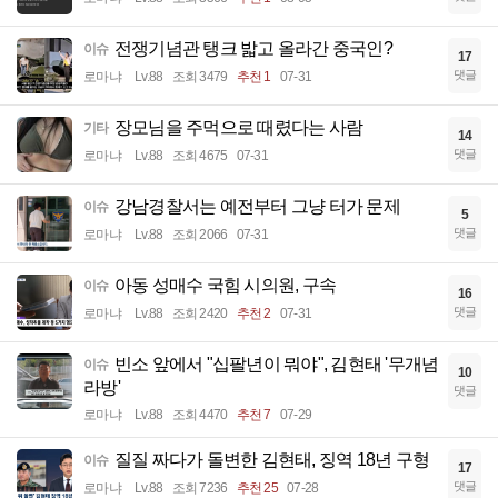
전쟁기념관 탱크 밟고 올라간 중국인?
이슈
17
댓글
로마냐
Lv.88
조회 3479
추천 1
07-31
장모님을 주먹으로 때렸다는 사람
기타
14
댓글
로마냐
Lv.88
조회 4675
07-31
강남경찰서는 예전부터 그냥 터가 문제
이슈
5
댓글
로마냐
Lv.88
조회 2066
07-31
아동 성매수 국힘 시의원, 구속
이슈
16
댓글
로마냐
Lv.88
조회 2420
추천 2
07-31
빈소 앞에서 "십팔년이 뭐야", 김현태 '무개념
이슈
10
라방'
댓글
로마냐
Lv.88
조회 4470
추천 7
07-29
질질 짜다가 돌변한 김현태, 징역 18년 구형
이슈
17
댓글
로마냐
Lv.88
조회 7236
추천 25
07-28