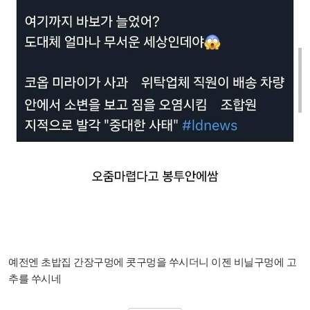
예전엔 초밥집 간장구멍에 콧구멍을 쑤시더니 이젠 비닐구멍에 고
추를 쑤시네