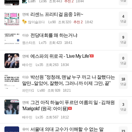
댓글
Earth
Lv.96
조회 443
추천 2
18:44
리센느 프리티걸 음중 1위~
연예
4
댓글
많이슬프다
Lv.90
조회 320
추천 2
18:42
전당대회를 왜 하는거냐
이슈
9
댓글
원스타조
Lv.75
조회 423
18:41
에스파의 위로곡 - 'Live My Life'
연예
0
댓글
배수민
Lv.35
조회 263
18:34
박선원 "정청래, 맨날 누구 까고 나 잘했다는
이슈
18
말만...알았어, 잘했어, 그러니까 이제 그만, 끝"
댓글
파인더1
Lv.80
조회 928
18:21
그건 아직 하늘이 푸르던 여름의 일 - 김채원
연예
3
'Marigold' (원곡: 아이묭)
댓글
배수민
Lv.35
조회 567
18:12
서울대 의대 교수가 이해할 수 없는 말
유머
23