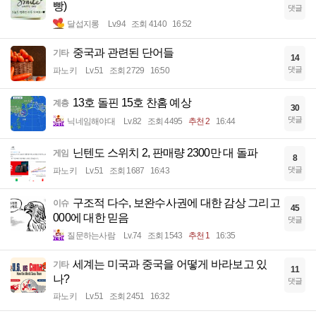
빵)
댓글
달섭지롱
Lv.94
조회 4140
16:52
중국과 관련된 단어들
기타
14
댓글
파노키
Lv.51
조회 2729
16:50
13호 돌핀 15호 찬홈 예상
계층
30
댓글
닉네임해야대
Lv.82
조회 4495
추천 2
16:44
닌텐도 스위치 2, 판매량 2300만 대 돌파
게임
8
댓글
파노키
Lv.51
조회 1687
16:43
구조적 다수, 보완수사권에 대한 감상 그리고
이슈
45
000에 대한 믿음
댓글
질문하는사람
Lv.74
조회 1543
추천 1
16:35
세계는 미국과 중국을 어떻게 바라보고 있
기타
11
나?
댓글
파노키
Lv.51
조회 2451
16:32