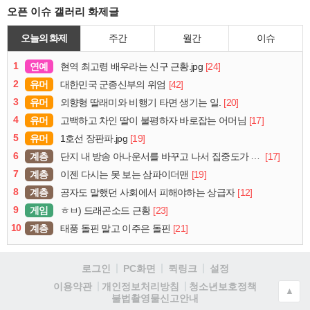
오픈 이슈 갤러리 화제글
오늘의 화제
주간
월간
이슈
1
연예
[24]
현역 최고령 배우라는 신구 근황.jpg
2
유머
[42]
대한민국 군종신부의 위엄
3
유머
[20]
외향형 딸래미와 비행기 타면 생기는 일.
4
유머
[17]
고백하고 차인 딸이 불평하자 바로잡는 어머님
5
유머
[19]
1호선 장판파.jpg
6
계층
[17]
단지 내 방송 아나운서를 바꾸고 나서 집중도가 확 올라갔다는 한 아파트의 안내방송
7
계층
[19]
이젠 다시는 못 보는 삼파이더맨
8
계층
[12]
공자도 말했던 사회에서 피해야하는 상급자
9
게임
[23]
ㅎㅂ) 드래곤소드 근황
10
계층
[21]
태풍 돌핀 말고 이주은 돌핀
로그인
PC화면
퀵링크
설정
청소년보호정책
이용약관
개인정보처리방침
▲
불법촬영물신고안내