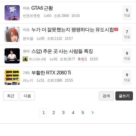
GTA6 근황
이슈
5
댓글
빈센트멧젠
Lv.60
조회 2886
16:03
누가 더 잘못했는지 팽팽하다는 유도시합
이슈
7
댓글
윤석렬
Lv.65
조회 2132
15:57
스압) 추운 곳 사는 사람들 특징
유머
9
댓글
히스파니에
Lv.91
조회 2877
추천 1
15:55
부활한 RTX 2080 Ti
기타
9
댓글
파노키
Lv.51
조회 3388
15:55
최근
다음
검색
글쓰기
1
2
3
4
5