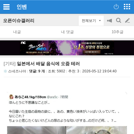
인벤
오픈이슈갤러리
전체보기
공
검
글
지
색
내글
내 댓글
10추글
on/off
쓰
기
[기타]
일본에서 배달 음식에 오줌 테러
스네즈나야
댓글: 9 개
조회:
5902
추천:
3
2026-05-12 19:04:40