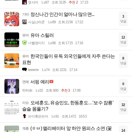
옆사마
Lv.87
조회 3135
추천 2
17:23
정신나간 인간이 얼마나 많으면...
기타
3
댓글
사실난라쿤
Lv.89
조회 2156
17:22
유아 스릴러
유머
12
댓글
너빨갱이지
Lv.86
조회 1715
17:16
한국인들이 유독 외국인들에게 자주 쓴다는
유머
8
표현
댓글
Ieewrre
Lv.74
조회 2231
17:14
서핑 예리
연예
0
댓글
하하ds
Lv.32
조회 800
추천 3
17:08
오세훈도, 유승민도, 한동훈도…‘보수 잠룡’
이슈
32
슬슬 몸풀기?
댓글
파이혹은파어
Lv.91
조회 1472
16:53
(ㅎㅂ) 엘리베이터 앞 하얀 원피스 소연 (꽃
계층
14