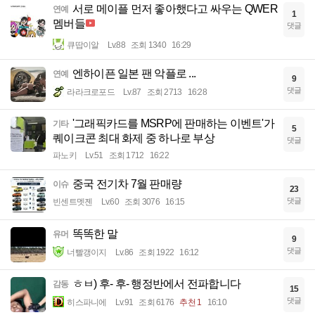
서로 메이플 먼저 좋아했다고 싸우는 QWER
연예
1
멤버들
댓글
큐땁이알
Lv.88
조회 1340
16:29
엔하이픈 일본 팬 악플로 ...
연예
9
댓글
라라크로포드
Lv.87
조회 2713
16:28
'그래픽카드를 MSRP에 판매하는 이벤트'가
기타
5
퀘이크콘 최대 화제 중 하나로 부상
댓글
파노키
Lv.51
조회 1712
16:22
중국 전기차 7월 판매량
이슈
23
댓글
빈센트멧젠
Lv.60
조회 3076
16:15
똑똑한 말
유머
9
댓글
너빨갱이지
Lv.86
조회 1922
16:12
ㅎㅂ) 후- 후- 행정반에서 전파합니다
감동
15
댓글
히스파니에
Lv.91
조회 6176
추천 1
16:10