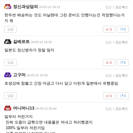
정신과상담의
26-05-12 19:12
신고
|
공감 확인
한두번 배송하는 것도 아닐텐데 그런 준비도 안했다는건 작정했다는거
지 뭐
답글
0
0
길베르트
26-05-12 19:32
신고
|
공감 확인
일본도 정신병자가 정말 많지
답글
0
0
고구머
26-05-12 20:35
신고
|
공감 확인
초생강에 침뱉고 간장 머금고 다시 담고 이런게 일본에서 유행중임
답글
0
0
머니머니13
26-05-12 20:44
신고
|
공감 확인
일부러 저런거지
진짜 오줌이 급햇으면 내용물은 꺼내고 처리했겠지
100% 일부러 저런거임