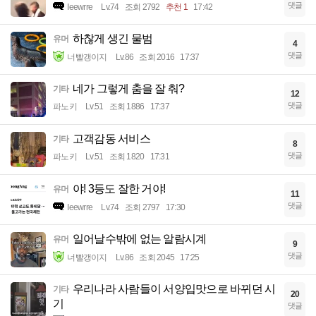
댓글
Ieewrre
Lv.74
조회 2792
추천 1
17:42
하찮게 생긴 물범
유머
4
댓글
너빨갱이지
Lv.86
조회 2016
17:37
네가 그렇게 춤을 잘 춰?
기타
12
댓글
파노키
Lv.51
조회 1886
17:37
고객감동 서비스
기타
8
댓글
파노키
Lv.51
조회 1820
17:31
야! 3등도 잘한 거야!
유머
11
댓글
Ieewrre
Lv.74
조회 2797
17:30
일어날수밖에 없는 알람시계
유머
9
댓글
너빨갱이지
Lv.86
조회 2045
17:25
우리나라 사람들이 서양입맛으로 바뀌던 시
기타
20
기
댓글