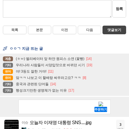
등록
목록
본문
이전
다음
댓글보기
ㅇㅇㄱ 지금 뜨는 글
(ㅎㅂ) 엘리베이터 앞 하얀 원피스 소연 (꽃빵)
[14]
계층
우리나라 사람들이 서양입맛으로 바뀌던 시기
[19]
기타
야! 3등도 잘한 거야!
[11]
유머
앜ㅋㅋ 나보고 이 할배랑 싸우라고요? ㅋㅋ
[8]
유머
중국과 관련된 단어들
[14]
기타
행성크기만한 생명체가 없는 이유
[17]
기타
오늘자 이재명 대통령 SNS.....jpg
이슈
3