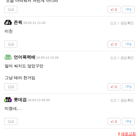
오줌 마려워서 저런게 아니라
답글
0
0
존윅
26-05-12 21:40
신고
|
공감 확인
미친
답글
0
0
언어폭력배
26-05-12 23:28
신고
|
공감 확인
얼마 싸지도 않았구만
그냥 테러 한거임
답글
0
0
롯데검
26-05-13 06:50
신고
|
공감 확인
미쳤네,...
답글
0
0
새로고침