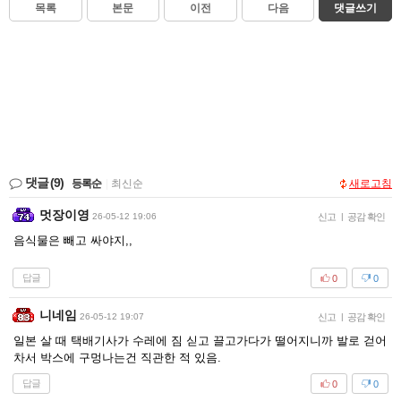
목록
본문
이전
다음
댓글쓰기
댓글
(9)
등록순
|
최신순
새로고침
멋장이영
26-05-12 19:06
신고
|
공감 확인
음식물은 빼고 싸야지,,
답글
0
0
니네임
26-05-12 19:07
신고
|
공감 확인
일본 살 때 택배기사가 수레에 짐 싣고 끌고가다가 떨어지니까 발로 걷어
차서 박스에 구멍나는건 직관한 적 있음.
답글
0
0