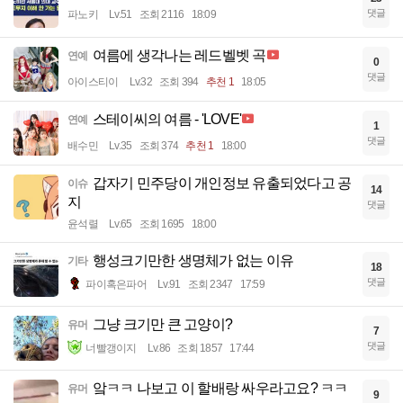
댓글
파노키
Lv.51
조회 2116
18:09
여름에 생각나는 레드벨벳 곡
연예
0
댓글
아이스티이
Lv.32
조회 394
추천 1
18:05
스테이씨의 여름 - 'LOVE'
연예
1
댓글
배수민
Lv.35
조회 374
추천 1
18:00
갑자기 민주당이 개인정보 유출되었다고 공
이슈
14
지
댓글
윤석렬
Lv.65
조회 1695
18:00
행성크기만한 생명체가 없는 이유
기타
18
댓글
파이혹은파어
Lv.91
조회 2347
17:59
그냥 크기만 큰 고양이?
유머
7
댓글
너빨갱이지
Lv.86
조회 1857
17:44
앜ㅋㅋ 나보고 이 할배랑 싸우라고요? ㅋㅋ
유머
9