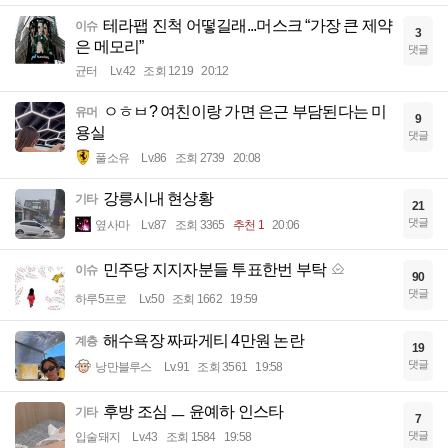
테라팹 진척 어떻길래...머스크 “가장 큰 제약
이슈
3
은 메모리”
댓글
균터
Lv.42
조회 1219
20:12
ㅇㅎㅂ? 여친이랑 가면 은근 부담된다는 미
유머
9
용실
댓글
풀소유
Lv.86
조회 2739
20:08
강릉시내 현상황
기타
21
댓글
옆사마
Lv.87
조회 3365
추천 1
20:06
민주당 지지자분들 투표한번 부탁
이슈
90
댓글
하루5프로
Lv.50
조회 1662
19:59
해수욕장 짜파게티 4만원 논란
계층
19
댓글
낭만블루스
Lv.91
조회 3561
19:58
후방 조심 ㅡ 윤예하 인스타
기타
7
댓글
입술돼지
Lv.43
조회 1584
19:58