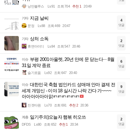
낭만블루스
Lv.91
조회 704
추천 1
20:49
지금 날씨
기타
4
댓글
문정
Lv.88
조회 469
20:47
상처 소독
기타
2
댓글
휴면아이디
Lv.84
조회 547
20:46
부평 2001아울렛, 20년 만에 문 닫는다··· 8월
이슈
6
31일 계약 종료
댓글
슬기로움
Lv.92
조회 647
20:40
대한민국 축협 법인카드 성매매 안마 결제 전
이슈
9
세계 개망신 - 이야 18 실시간 나락 간다 가~~~~
댓글
아아아아아아앍ㄺㄺㄺㄺㄺㄺ
진겟타원
Lv.70
조회 691
추천 2
20:36
일기주의)오늘자 햄볶 히오쓰
계층
2
댓글
DFDS
Lv.80
조회 652
추천 1
20:34