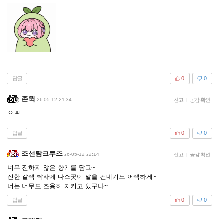
답글
0
0
존윅
26-05-12 21:34
신고
|
공감 확인
ㅇㅃ
답글
0
0
조선탐크루즈
26-05-12 22:14
신고
|
공감 확인
너무 진하지 않은 향기를 담고~
진한 갈색 탁자에 다소곳이 말을 건네기도 어색하게~
너는 너무도 조용히 지키고 있구나~
답글
0
0