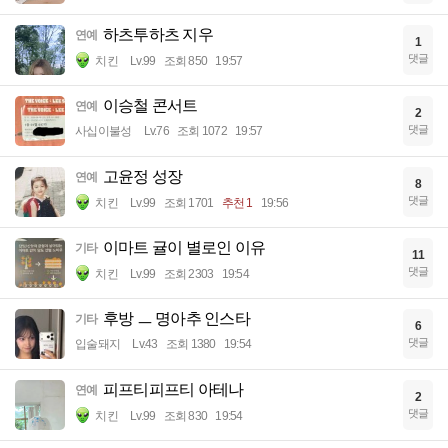
하츠투하츠 지우
연예
1
댓글
치킨
Lv.99
조회 850
19:57
이승철 콘서트
연예
2
댓글
사십이불성
Lv.76
조회 1072
19:57
고윤정 성장
연예
8
댓글
치킨
Lv.99
조회 1701
추천 1
19:56
이마트 귤이 별로인 이유
기타
11
댓글
치킨
Lv.99
조회 2303
19:54
후방 ㅡ 명아추 인스타
기타
6
댓글
입술돼지
Lv.43
조회 1380
19:54
피프티피프티 아테나
연예
2
댓글
치킨
Lv.99
조회 830
19:54