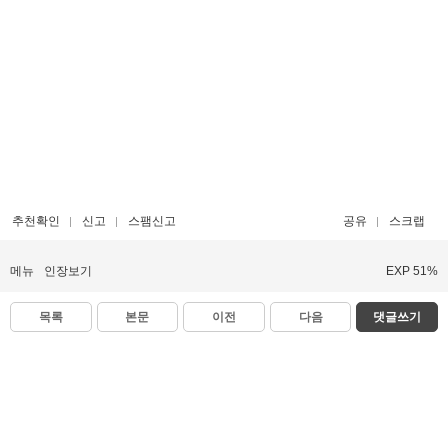
추천확인
신고
스팸신고
공유
스크랩
메뉴
인장보기
EXP 51%
목록
본문
이전
다음
댓글쓰기