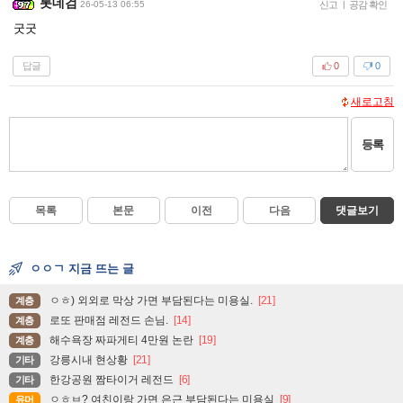
롯데검
26-05-13 06:55
신고
|
공감 확인
굿굿
답글
0
0
새로고침
등록
목록
본문
이전
다음
댓글보기
ㅇㅇㄱ 지금 뜨는 글
ㅇㅎ) 외외로 막상 가면 부담된다는 미용실.
[21]
계층
로또 판매점 레전드 손님.
[14]
계층
해수욕장 짜파게티 4만원 논란
[19]
계층
강릉시내 현상황
[21]
기타
한강공원 짬타이거 레전드
[6]
기타
ㅇㅎㅂ? 여친이랑 가면 은근 부담된다는 미용실
[9]
유머