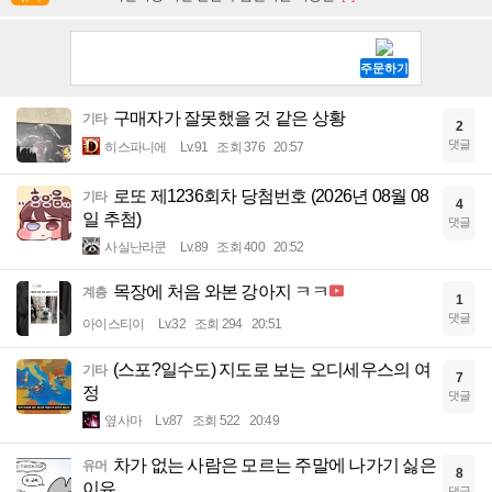
구매자가 잘못했을 것 같은 상황
기타
2
댓글
히스파니에
Lv.91
조회 376
20:57
로또 제1236회차 당첨번호 (2026년 08월 08
기타
4
일 추첨)
댓글
사실난라쿤
Lv.89
조회 400
20:52
목장에 처음 와본 강아지 ㅋㅋ
계층
1
댓글
아이스티이
Lv.32
조회 294
20:51
(스포?일수도) 지도로 보는 오디세우스의 여
기타
7
정
댓글
옆사마
Lv.87
조회 522
20:49
차가 없는 사람은 모르는 주말에 나가기 싫은
유머
8
이유
댓글