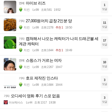
아이브 리즈
연예
1
댓글
치킨
Lv.99
조회 581
19:52
27,000원어치 곱창 2인분 양
기타
11
댓글
치킨
Lv.99
조회 2278
추천 1
19:50
캡쳐해서 나오는 캐릭터가 나의 드래곤볼 세
기타
17
계관 캐릭터
댓글
치킨
Lv.99
조회 1644
추천 1
19:49
스윙스가 거르는 여자
연예
10
댓글
치킨
Lv.99
조회 2267
19:47
호프 제작진 인스타
기타
3
댓글
치킨
Lv.99
조회 1684
19:44
오디세이 영화 후기 스포 없음
기타
3
댓글
아브락사스
Lv.44
조회 1317
19:38