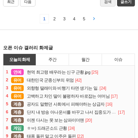
최근
다음
검색
글쓰기
1
2
3
4
5
오픈 이슈 갤러리 화제글
오늘의 화제
주간
월간
이슈
1
연예
[25]
현역 최고령 배우라는 신구 근황.jpg
2
유머
[42]
대한민국 군종신부의 위엄
3
유머
[24]
외향형 딸래미와 비행기 타면 생기는 일.
4
유머
[17]
고백하고 차인 딸이 불평하자 바로잡는 어머님
5
계층
[16]
공자도 말했던 사회에서 피해야하는 상급자
6
계층
[17]
단지 내 방송 아나운서를 바꾸고 나서 집중도가 확 올라갔다는 한 아파트의 안내방송
7
계층
[20]
이젠 다시는 못 보는 삼파이더맨
8
게임
[24]
ㅎㅂ) 드래곤소드 근황
9
계층
[22]
태풍 돌핀 말고 이주은 돌핀