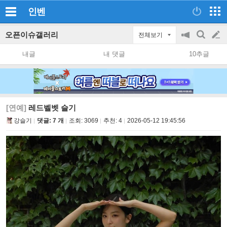
인벤
오픈이슈갤러리
전체보기
공
검
글
지
색
내글
내 댓글
10추글
on/off
쓰
기
[연예]
레드벨벳 슬기
강슬기
댓글: 7 개
조회:
3069
추천:
4
2026-05-12 19:45:56