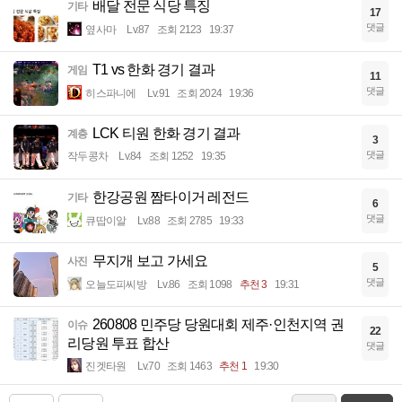
배달 전문 식당 특징
기타
17
댓글
옆사마
Lv.87
조회 2123
19:37
T1 vs 한화 경기 결과
게임
11
댓글
히스파니에
Lv.91
조회 2024
19:36
LCK 티원 한화 경기 결과
계층
3
댓글
작두콩차
Lv.84
조회 1252
19:35
한강공원 짬타이거 레전드
기타
6
댓글
큐땁이알
Lv.88
조회 2785
19:33
무지개 보고 가세요
사진
5
댓글
오늘도피씨방
Lv.86
조회 1098
추천 3
19:31
260808 민주당 당원대회 제주·인천지역 권
이슈
22
리당원 투표 합산
댓글
진겟타원
Lv.70
조회 1463
추천 1
19:30