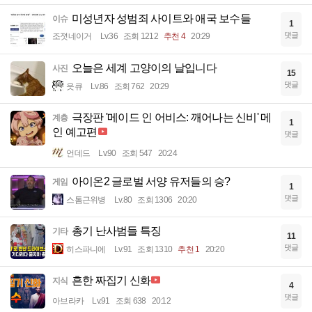
미성년자 성범죄 사이트와 애국 보수들
이슈
1
댓글
조졋네이거
Lv.36
조회 1212
추천 4
20:29
오늘은 세계 고양이의 날입니다
사진
15
댓글
읏큐
Lv.86
조회 762
20:29
극장판 '메이드 인 어비스: 깨어나는 신비' 메
계층
1
인 예고편
댓글
언데드
Lv.90
조회 547
20:24
아이온2 글로벌 서양 유저들의 승?
게임
1
댓글
스톰근위병
Lv.80
조회 1306
20:20
총기 난사범들 특징
기타
11
댓글
히스파니에
Lv.91
조회 1310
추천 1
20:20
흔한 짜집기 신화
지식
4
댓글
아브라카
Lv.91
조회 638
20:12