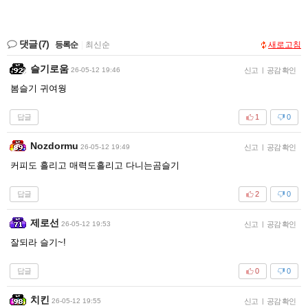
댓글
(7)
등록순
|
최신순
새로고침
슬기로움
26-05-12 19:46
신고
|
공감 확인
봄슬기 귀여웡
답글
1
0
Nozdormu
26-05-12 19:49
신고
|
공감 확인
커피도 흘리고 매력도흘리고 다니는곰슬기
답글
2
0
제로선
26-05-12 19:53
신고
|
공감 확인
잘되라 슬기~!
답글
0
0
치킨
26-05-12 19:55
신고
|
공감 확인