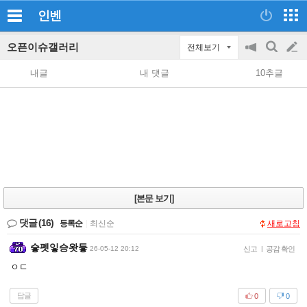
인벤
오픈이슈갤러리
전체보기
공
검
글
지
색
내글
내 댓글
10추글
on/off
쓰
기
[본문 보기]
댓글
(16)
등록순
|
최신순
새로고침
슿펫잏승왓듷
26-05-12 20:12
신고
|
공감 확인
ㅇㄷ
답글
0
0