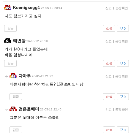
Koenigsegg1
26-05-12 20:14
신고
|
공감 확인
나도 람보가지고 싶다
답글
0
0
쾌변왕
26-05-12 20:19
신고
|
공감 확인
키가 140대라고 들었는데
비율 엄청나시네
답글
0
0
다마루
26-05-12 21:22
신고
|
공감 확인
다른사람이랑 착각하신듯? 160 초반입니당
답글
0
0
검은올빼미
26-05-12 22:40
신고
|
공감 확인
그분은 쏘대장 이분은 쏘블리
답글
0
0