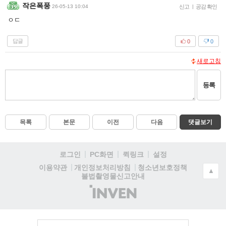
작은폭풍
26-05-13 10:04
신고
|
공감 확인
ㅇㄷ
답글
0
0
새로고침
등록
목록
본문
이전
다음
댓글보기
로그인
PC화면
퀵링크
설정
청소년보호정책
이용약관
개인정보처리방침
▲
불법촬영물신고안내
(주)
인
벤