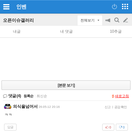
인벤
오픈이슈갤러리
전체보기
공
검
글
지
색
내글
내 댓글
10추글
on/off
쓰
기
[본문 보기]
댓글
(4)
등록순
|
최신순
새로고침
의식을넘어서
26-05-12 20:16
신고
|
공감 확인
ㅋㅋ
답글
0
0