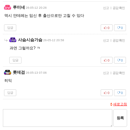
루미네
26-05-12 20:26
신고
|
공감 확인
역시 얀데레는 임신 후 출산으로만 고칠 수 있다
답글
0
0
사슴시슴가슴
26-05-12 20:58
신고
|
공감 확인
과연 그럴까요? ㅋ
답글
0
0
롯데검
26-05-13 07:06
신고
|
공감 확인
히익
답글
0
0
새로고침
등록