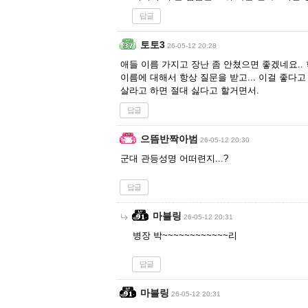
답글
토토3
26-05-12 20:28
애들 이름 가지고 장난 좀 안쳤으면 좋겠네요..
이름에 대해서 항상 질문을 받고... 이걸 좋다
살라고 하면 절대 싫다고 할거면서.
답글
으뜸반짝아범
26-05-12 20:30
군대 관등성명 어떠련지...?
답글
마블링
26-05-12 20:31
병장 박~~~~~~~~~~~~리
답글
마블링
26-05-12 20:31