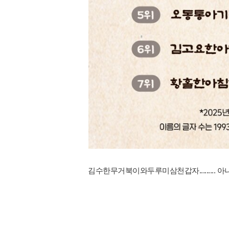
김수한무거북이와두루미삼천갑자......... 아