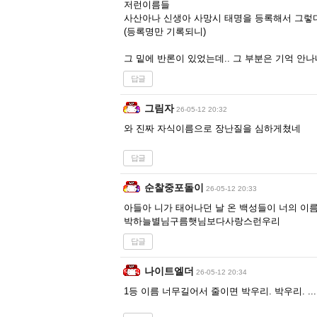
저런이름들
사산아나 신생아 사망시 태명을 등록해서 그렇
(등록명만 기록되니)
그 밑에 반론이 있었는데.. 그 부분은 기억 안나
답글
그림자
26-05-12 20:32
와 진짜 자식이름으로 장난질을 심하게쳤네
답글
순찰중포돌이
26-05-12 20:33
아들아 니가 태어나던 날 온 백성들이 너의 이
박하늘별님구름햇님보다사랑스런우리
답글
나이트엘더
26-05-12 20:34
1등 이름 너무길어서 줄이면 박우리. 박우리. ....