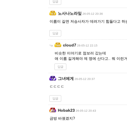
답글
노사나노라잎
26-05-12 20:36
이름이 길면 저승사자가 데려가기 힘들다고 하
답글
cloud7
26-05-12 22:15
비슷한 이야기로 점보러 갔는데
애 이름 길게해야 제 명에 산다고.. 뭐 이런
답글
그녀에게
26-05-12 20:37
ㄷㄷㄷㄷ
답글
Hobak23
26-05-12 20:43
금방 바꿨겠지?