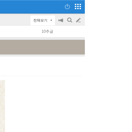
전체보기
공
검
글
지
색
10추글
on/off
쓰
기