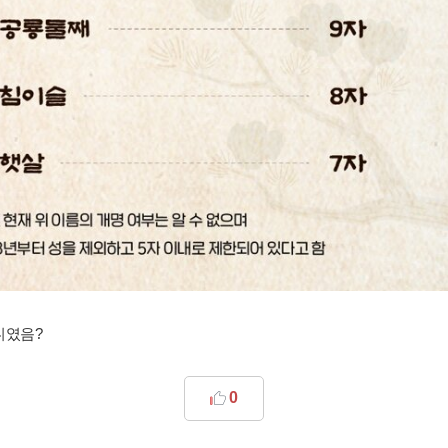
니였음?
0