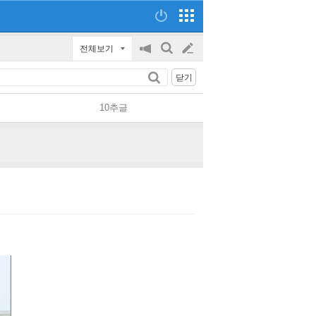
전체보기
공
검
글
지
색
닫기
on/off
쓰
10추글
기