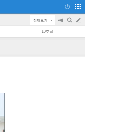
전체보기
공
검
글
지
색
10추글
on/off
쓰
기