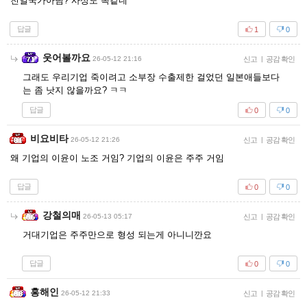
친일국가아님? 사상도 똑같네
답글
1
0
웃어볼까요
26-05-12 21:16
신고
|
공감 확인
그래도 우리기업 죽이려고 소부장 수출제한 걸었던 일본애들보다
는 좀 낫지 않을까요? ㅋㅋ
답글
0
0
비요비타
26-05-12 21:26
신고
|
공감 확인
왜 기업의 이윤이 노조 거임? 기업의 이윤은 주주 거임
답글
0
0
강철의매
26-05-13 05:17
신고
|
공감 확인
거대기업은 주주만으로 형성 되는게 아니니깐요
답글
0
0
홍해인
26-05-12 21:33
신고
|
공감 확인