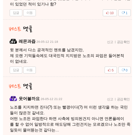
이 있었던 적이 있기나 함?
답글
이동
10
1
레몬과즙
26-05-12 21:18
신고
|
공감 확인
윗 분께서 다소 공격적인 멘트를 남겼지만,
제 오랜 기억들속에도 대국민적 지지받은 노조의 파업은 들어본적
이 없네요.
답글
이동
5
0
웃어볼까요
26-05-12 21:22
신고
|
공감 확인
노조를 지지하면 진다(?) 또는 빨갱이다(?) 머 이런 생각을 하는 국민
들이 많은것 같네요.
어떤 노조든 파업한다 하면 사측에 빙의된건지 아니면 언론플레이
를 할 수 없어 일방적으로 매도당해 그런건지는 모르겠으나 노조만 죽
일듯이 물어뜯는것 같다는...