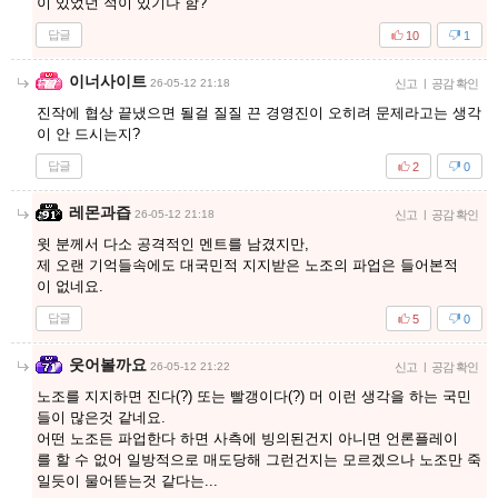
이 있었던 적이 있기나 함?
답글
10
1
이너사이트
26-05-12 21:18
신고
|
공감 확인
진작에 협상 끝냈으면 될걸 질질 끈 경영진이 오히려 문제라고는 생각
이 안 드시는지?
답글
2
0
레몬과즙
26-05-12 21:18
신고
|
공감 확인
윗 분께서 다소 공격적인 멘트를 남겼지만,
제 오랜 기억들속에도 대국민적 지지받은 노조의 파업은 들어본적
이 없네요.
답글
5
0
웃어볼까요
26-05-12 21:22
신고
|
공감 확인
노조를 지지하면 진다(?) 또는 빨갱이다(?) 머 이런 생각을 하는 국민
들이 많은것 같네요.
어떤 노조든 파업한다 하면 사측에 빙의된건지 아니면 언론플레이
를 할 수 없어 일방적으로 매도당해 그런건지는 모르겠으나 노조만 죽
일듯이 물어뜯는것 같다는...