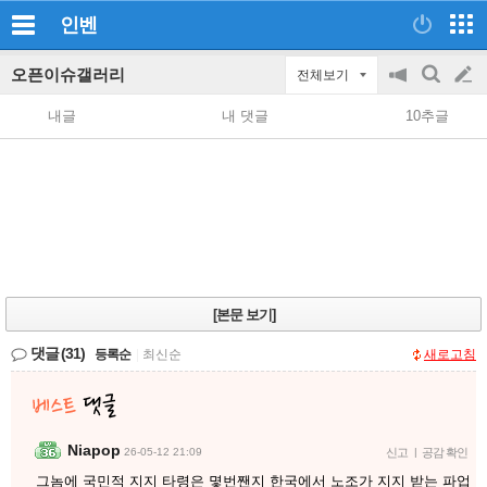
인벤
오픈이슈갤러리
전체보기
공
검
글
지
색
내글
내 댓글
10추글
on/off
쓰
기
[본문 보기]
댓글
(31)
등록순
|
최신순
새로고침
Niapop
26-05-12 21:09
신고
|
공감 확인
그놈에 국민적 지지 타령은 몇번짼지 한국에서 노조가 지지 받는 파업