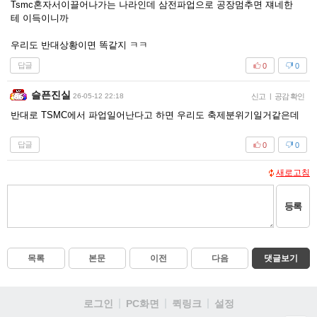
Tsmc혼자서이끌어나가는 나라인데 삼전파업으로 공장멈추면 쟤네한
테 이득이니까
우리도 반대상황이면 똑같지 ㅋㅋ
답글
0
0
슬픈진실
26-05-12 22:18
신고
|
공감 확인
반대로 TSMC에서 파업일어난다고 하면 우리도 축제분위기일거같은데
답글
0
0
새로고침
등록
목록
본문
이전
다음
댓글보기
로그인
PC화면
퀵링크
설정