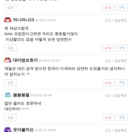
답글
0
0
머니머니13
26-05-12 20:47
신고
|
공감 확인
뭐 새삼스럽게
tsmc 파업한다고하면 우리도 환호할거잖아
이상할것도 없음 어떻게 보면 당연한거
답글
0
0
대마법보호지
26-05-12 20:47
신고
|
공감 확인
쟤들은 대만 공격 받으면 한국이 미국따라 당연히 도와줄거라 생각하니
까 깝치는거 ㅋ
답글
0
0
봄봄봉필
26-05-12 20:48
신고
|
공감 확인
말만 들어도 흐뭇하네
대만주자~~~~
답글
0
0
웃어볼까요
26-05-12 20:49
신고
|
공감 확인