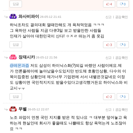
답글
4
0
와사비파이
26-05-12 21:41
신고
|
공감 확인
하닉조차도 결의대회 열때만해도 개 욕쳐먹었음 ㅋㅋㅋ
그 욕하던 사람들 지금 다큐3일 보고 받을만한 사람들
인재가 살아야 대한민국이 산다! ㅇㅈㄹ 떠는거 좀 웃김
답글
3
0
장재시카
26-05-12 21:56
신고
|
공감 확인
@레몬과즙
저도 삼성이 하이닉스화(?)되길 바랬던 사람이에요.제
가 언론플레이에 놀아났을수도있지만 반도체 호황인상황, 다수의 이
목이집중된 상황인데 제가너무 기업편에 서서 내뱉은것같네요 이정
도 상황이면 국민적지지도 받을수있다고생각했거든요 하이닉스와 비
교시ㅜㅜ
답글
2
0
무벨
26-05-12 22:07
신고
|
공감 확인
노조 파업이 언젠 국민 지지를 받은 적 있나요 ㅋ 대부분 덮어놓고 욕
하는게 현실인데 회사가 좋을때도 나쁠때도 항상 욕먹는게 노조잖아
요 ㅋㅋ