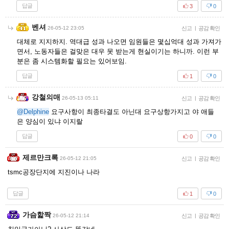
답글
3
0
벤셔
26-05-12 23:05
신고
|
공감 확인
대체로 지지하지. 역대급 성과 나오면 임원들은 몇십억대 성과 가져가
면서, 노동자들은 걸맞은 대우 못 받는게 현실이기는 하니까. 이런 부
분은 좀 시스템화할 필요는 있어보임.
답글
1
0
강철의매
26-05-13 05:11
신고
|
공감 확인
@Delphine
요구사항이 최종타결도 아닌대 요구상항가지고 야 애들
은 양심이 있냐 이지랄
답글
0
0
제르만크록
26-05-12 21:05
신고
|
공감 확인
tsmc공장단지에 지진이나 나라
답글
1
0
가슴핥짝
26-05-12 21:14
신고
|
공감 확인