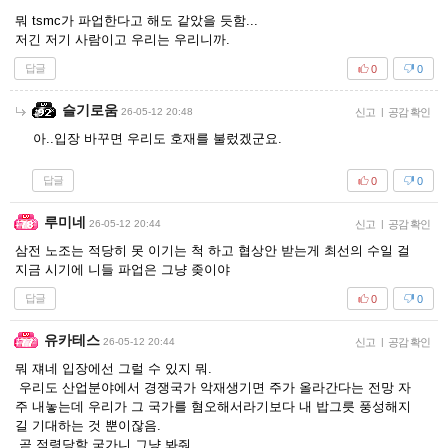
뭐 tsmc가 파업한다고 해도 같았을 듯함...
저긴 저기 사람이고 우리는 우리니까.
답글
0
0
슬기로움
26-05-12 20:48
신고
|
공감 확인
아..입장 바꾸면 우리도 호재를 불렀겠군요.
답글
0
0
루미네
26-05-12 20:44
신고
|
공감 확인
삼전 노조는 적당히 못 이기는 척 하고 협상안 받는게 최선의 수일 걸
지금 시기에 니들 파업은 그냥 좆이야
답글
0
0
유카테스
26-05-12 20:44
신고
|
공감 확인
뭐 쟤네 입장에선 그럴 수 있지 뭐.
우리도 산업분야에서 경쟁국가 악재생기면 주가 올라간다는 전망 자
주 내놓는데 우리가 그 국가를 혐오해서라기보다 내 밥그릇 풍성해지
길 기대하는 것 뿐이잖음.
곧 점령당할 국가니 그냥 봐줘..