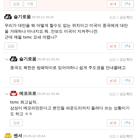
답글
이동
4
0
슬기로움
26-05-12 20:42
신고
|
공감 확인
우리가 대만을 뭐 어떻게 할수도 앖는 위치이고 미국이 중국에게 대만
을 거래하냐 마냐지요.뭐..안보도 미국이 지켜주니깐.
근데 쟤들 tsmc 요새 어렵나?
답글
0
0
슬기로움
26-05-12 20:43
신고
|
공감 확인
중국도 북한은 방패막이로 있어야하니 쉽게 주도권을 안내줄테고
답글
0
0
에코프로
26-05-12 20:46
신고
|
공감 확인
tsmc 최고실적..
삼성이 메모리만든다고 본인들 파운드리까지 돌려다 쓰는 상황이기
도 하고 ㅎㅎ
답글
0
0
벤셔
26-05-12 20:44
신고
|
공감 확인