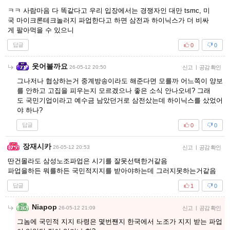
ㅋㅋ 사람마음 다 똑같다고 우리 입장에서는 경쟁자인 대만 tsmc, 미
국 마이크론테크놀러지 파업한다고 하면 삼전과 하이닉스가 더 비싸
게 팔아먹을 수 있으니
답글
0
0
웃어볼까요
26-05-12 20:50
신고
|
공감 확인
그나저나 협상하는거 중계방송이라도 해준다면 모를까 어느쪽이 양보
를 안하고 고집을 피우는지 모르겠으나 좋은 소식 안나오네? 그래
도 국민기업이라고 예수금 남았던거로 삼전샀는데 하이닉스를 샀었어
야 하나?
답글
0
0
장재시카
26-05-12 20:53
신고
|
공감 확인
딴건몰라도 삼성노조파업은 시기를 잘못선택한거같음
파업을하든 뭐를하든 국민적지지를 받아야하는데 그러지못하는거같음
답글
1
0
Niapop
26-05-12 21:09
신고
|
공감 확인
그놈에 국민적 지지 타령은 몇번짼지 한국에서 노조가 지지 받는 파업