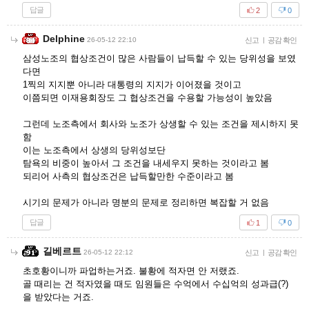
답글
2
0
Delphine
26-05-12 22:10
신고
|
공감 확인
삼성노조의 협상조건이 많은 사람들이 납득할 수 있는 당위성을 보였
다면
1찍의 지지뿐 아니라 대통령의 지지가 이어졌을 것이고
이쯤되면 이재용회장도 그 협상조건을 수용할 가능성이 높았음
그런데 노조측에서 회사와 노조가 상생할 수 있는 조건을 제시하지 못
함
이는 노조측에서 상생의 당위성보단
탐욕의 비중이 높아서 그 조건을 내세우지 못하는 것이라고 봄
되리어 사측의 협상조건은 납득할만한 수준이라고 봄
시기의 문제가 아니라 명분의 문제로 정리하면 복잡할 거 없음
답글
1
0
길베르트
26-05-12 22:12
신고
|
공감 확인
초호황이니까 파업하는거죠. 불황에 적자면 안 저랬죠.
골 때리는 건 적자였을 때도 임원들은 수억에서 수십억의 성과급(?)
을 받았다는 거죠.