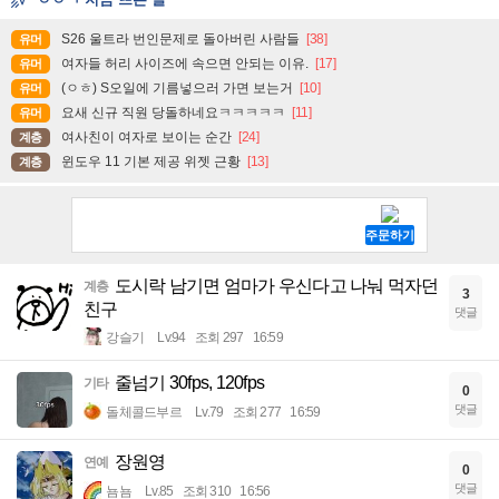
S26 울트라 번인문제로 돌아버린 사람들
[38]
유머
여자들 허리 사이즈에 속으면 안되는 이유.
[17]
유머
(ㅇㅎ) S오일에 기름넣으러 가면 보는거
[10]
유머
요새 신규 직원 당돌하네요ㅋㅋㅋㅋㅋ
[11]
유머
여사친이 여자로 보이는 순간
[24]
계층
윈도우 11 기본 제공 위젯 근황
[13]
계층
도시락 남기면 엄마가 우신다고 나눠 먹자던
계층
3
친구
댓글
강슬기
Lv.94
조회 297
16:59
줄넘기 30fps, 120fps
기타
0
댓글
돌체콜드부르
Lv.79
조회 277
16:59
장원영
연예
0
댓글
뇸뇸
Lv.85
조회 310
16:56