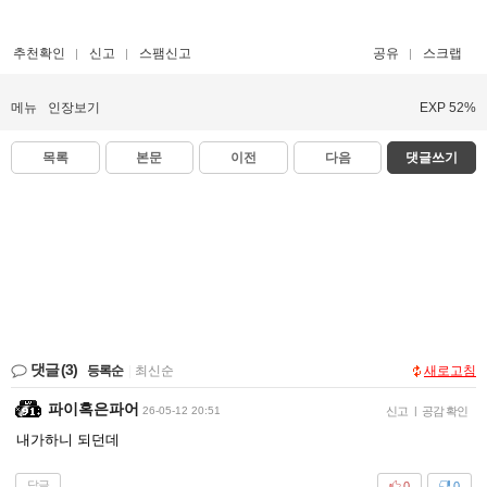
추천확인
신고
스팸신고
공유
스크랩
메뉴
인장보기
EXP 52%
목록
본문
이전
다음
댓글쓰기
댓글
(3)
등록순
|
최신순
새로고침
파이혹은파어
26-05-12 20:51
신고
|
공감 확인
내가하니 되던데
답글
0
0