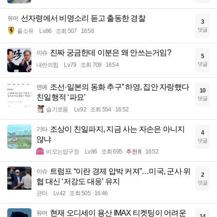
선자령에서 비명소리 듣고 출동한 경찰
유머
3
댓글
풀소유
Lv.86
조회 507
16:56
진짜 궁금한데 이분은 왜 안쓰는거임?
이슈
5
댓글
내란의힘
Lv.79
조회 709
16:54
조선·일본의 동화 추구” 하영, 집안 자랑했다
연예
10
친일행적 ‘파묘’
댓글
슬기로움
Lv.92
조회 554
16:52
조상이 친일파지, 지금 사는 자손은 아니지
기타
4
않냐
댓글
비오는압구정
Lv.86
조회 695
추천 8
16:52
트럼프 “이란 경제 압박 커져”…미국, 군사 위
이슈
2
협 대신 ‘저강도 대응’ 유지
댓글
균터
Lv.42
조회 505
16:46
현재 오디세이 용산 IMAX 티켓팅이 어려운
유머
14