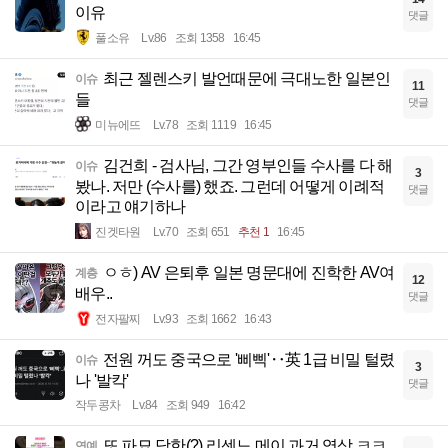
이유
댓글
풀소유
Lv.86
조회 1358
16:45
최근 젤렌스키 발언때문에 극대노한 일본인
이슈
11
들
댓글
미뉴에뜨
Lv.78
조회 1119
16:45
김건희 - 검사님, 그간 영부인들 수사를 다 해
이슈
3
봤나. 저만 (수사를) 했죠. 그런데 어떻게 이례적
댓글
이라고 얘기하나
진겟타원
Lv.70
조회 651
추천 1
16:45
ㅇㅎ) AV 은퇴후 일본 명문대에 진학한 AV여
계층
12
배우..
댓글
전자팔찌
Lv.93
조회 1662
16:43
전원 꺼도 중국으로 '삐삑'‥英 1급 비밀 털렸
이슈
3
나 '발칵'
댓글
작두콩차
Lv.84
조회 949
16:42
또 파묘 당한(?) 리센느 메이 과거 영상 ㅋㅋ
연예