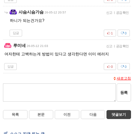
사슴시슴가슴
26-05-12 20:57
신고
|
공감 확인
하니가 되는건가요?
답글
1
0
루미네
26-05-12 21:03
신고
|
공감 확인
여자한테 고백하는게 방법이 있다고 생각한다면 이미 에러지
답글
0
0
새로고침
등록
목록
본문
이전
다음
댓글보기
ㅇㅇㄱ 지금 뜨는 글