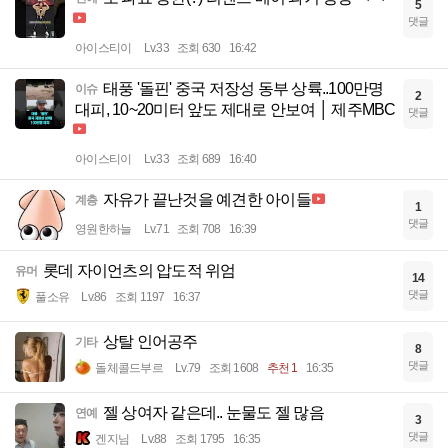
5
댓글
아이스티이
Lv.33
조회 630
16:42
태풍 '돌핀' 중국 저장성 동부 상륙..100만명
이슈
2
대피, 10~20미터 앞도 제대로 안보여 │ 제주MBC
댓글
아이스티이
Lv.33
조회 689
16:40
자유가 끝난것을 예견한 아이들
계층
1
댓글
영원한하늘
Lv.71
조회 708
16:39
롯데 자이언츠의 압도적 위엄
유머
14
댓글
풀소유
Lv.86
조회 1197
16:37
상탈 인어공주
기타
8
댓글
돌체콜드부르
Lv.79
조회 1608
추천 1
16:35
젤 상여자 같은데.. 눈물도 젤 많음
연예
3
댓글
겐지님
Lv.88
조회 1795
16:35