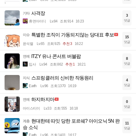
사격장
기타
3
댓글
휴면아이디
Lv.84
조회 914
16:23
특별한 조직이 가동되지않는 당대표 후보
이슈
15
댓글
윤석렬
Lv.65
조회 925
추천 3
16:22
ITZY 유나 콘서트 버블팝
연예
8
댓글
입사
Lv.94
조회 862
추천 1
16:21
스프링클러의 신비한 작동원리
지식
4
댓글
Earth
Lv.96
조회 1370
16:19
하지하지마
연예
0
댓글
아이스티이
Lv.33
조회 555
16:18
현대한테 따잇 당한 포르쉐? 아이오닉 5N 완
계층
11
승 소식
댓글
Earth
Lv.96
조회 1401
16:17