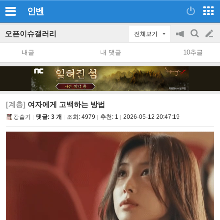
인벤
오픈이슈갤러리
전체보기
공
검
글
지
색
내글
내 댓글
10추글
on/off
쓰
기
[계층]
여자에게 고백하는 방법
강슬기
댓글: 3 개
조회:
4979
추천:
1
2026-05-12 20:47:19