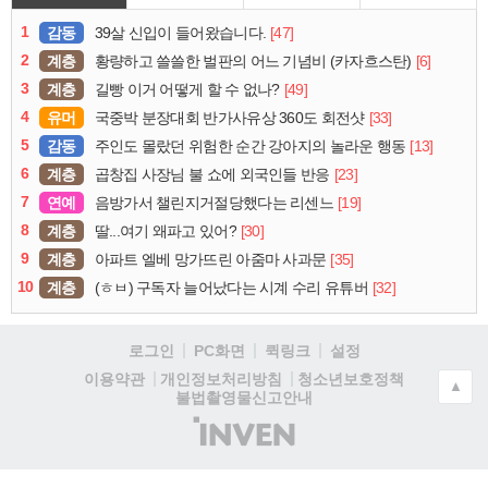
1
감동
[47]
39살 신입이 들어왔습니다.
2
계층
[6]
황량하고 쓸쓸한 벌판의 어느 기념비 (카자흐스탄)
3
계층
[49]
길빵 이거 어떻게 할 수 없나?
4
유머
[33]
국중박 분장대회 반가사유상 360도 회전샷
5
감동
[13]
주인도 몰랐던 위험한 순간 강아지의 놀라운 행동
6
계층
[23]
곱창집 사장님 불 쇼에 외국인들 반응
7
연예
[19]
음방가서 챌린지거절당했다는 리센느
8
계층
[30]
딸...여기 왜파고 있어?
9
계층
[35]
아파트 엘베 망가뜨린 아줌마 사과문
10
계층
[32]
(ㅎㅂ) 구독자 늘어났다는 시계 수리 유튜버
로그인
PC화면
퀵링크
설정
청소년보호정책
이용약관
개인정보처리방침
▲
불법촬영물신고안내
(주)
인
벤