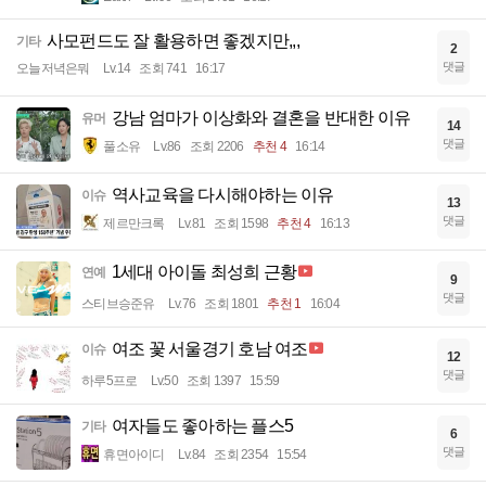
사모펀드도 잘 활용하면 좋겠지만,,,
기타
2
댓글
오늘저녁은뭐
Lv.14
조회 741
16:17
강남 엄마가 이상화와 결혼을 반대한 이유
유머
14
댓글
풀소유
Lv.86
조회 2206
추천 4
16:14
역사교육을 다시해야하는 이유
이슈
13
댓글
제르만크록
Lv.81
조회 1598
추천 4
16:13
1세대 아이돌 최성희 근황
연예
9
댓글
스티브승준유
Lv.76
조회 1801
추천 1
16:04
여조 꽃 서울경기 호남 여조
이슈
12
댓글
하루5프로
Lv.50
조회 1397
15:59
여자들도 좋아하는 플스5
기타
6
댓글
휴면아이디
Lv.84
조회 2354
15:54