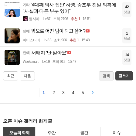
'4대째 의사 집안' 하영, 증조부 친일 의혹에
기타
42
"사실과 다른 부분 있어"
댓글
옆사마
Lv.87
조회 2706
추천 1
15:51
앞으로 어떤 팀이 되고 싶어?
연예
1
댓글
아이스티이
Lv.33
조회 906
추천 1
15:48
서태지 '난 알아요'
연예
14
댓글
Worksmart
Lv.19
조회 912
15:47
최근
다음
검색
글쓰기
1
2
3
4
5
오픈 이슈 갤러리 화제글
오늘의 화제
주간
월간
이슈