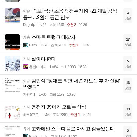
[속보] 국산 초음속 전투기 KF-21 개발 공식
이슈
4
종료…9월께 공군 인도
댓글
Dogdrip
Lv.22
조회 1295
추천 2
16:29
스마트 트렁크 대참사
계층
17
댓글
Earth
Lv.96
조회 2038
추천 3
16:29
살아야 한다
기타
5
댓글
휴면아이디
Lv.84
조회 1003
16:28
김민석 "당대표 되면 내년 재보선 후 '재신임'
이슈
16
받겠다"
댓글
파인더1
Lv.80
조회 1179
16:26
운전자 99퍼가 모르는 상식
기타
39
댓글
하루5프로
Lv.50
조회 2201
추천 1
16:24
고카페인 스누피 음료 마시고 잠들었는데
유머
2
댓글
Earth
Lv.96
조회 1820
16:23