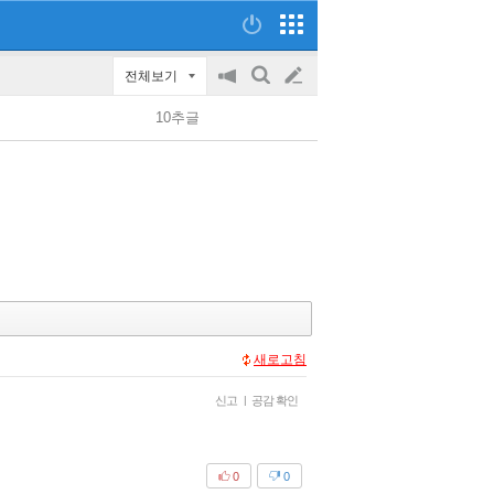
전체보기
공
검
글
지
색
10추글
on/off
쓰
기
새로고침
신고
|
공감 확인
0
0