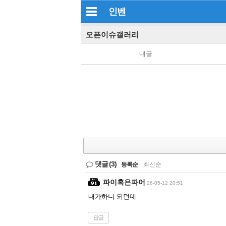
인벤
오픈이슈갤러리
내글
댓글
(3)
등록순
|
최신순
파이혹은파어
26-05-12 20:51
내가하니 되던데
답글