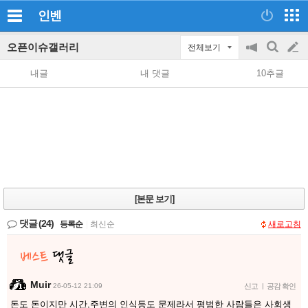
인벤
오픈이슈갤러리
전체보기
공
검
글
지
색
내글
내 댓글
10추글
on/off
쓰
기
[본문 보기]
댓글
(24)
등록순
|
최신순
새로고침
Muir
26-05-12 21:09
신고
|
공감 확인
돈도 돈이지만 시간,주변의 인식등도 문제라서 평범한 사람들은 사회생