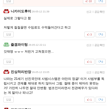
답글
10
0
니카이도후미
26-05-12 21:39
신고
|
공감 확인
실제로 그렇다고 함
저렇게 질질끌면 수임료도 수억들어간다고 하고
답글
3
0
즐겜파이팅
26-05-12 22:11
신고
|
공감 확인
갓재명 ㅠㅠㅜ 저런거 고쳐졌으면...
답글
1
0
진상처리반장
26-05-12 23:05
신고
|
공감 확인
나라는 21세기 선진국인데 사법시스템은 야만의 정글! 이거 사법부를 독
립시키고 견제를 제대로 하지 않아서 그럼. 절때 중이 제머리 못깎는
거! 가만히 나두면 절대 안변함. 법조인이라면서 전관예우가 있다라
는 게 말이나 되냐고!
답글
1
0