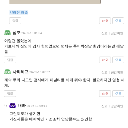
@레몬과즙
답글
0
0
삼조
26-05-13 01:04
신고
|
공감 확인
어릴땐 몰랐는데
커보니까 집안에 검사 한명없으면 언제든 풍비박산날 환경이라는걸 깨달
음
답글
2
0
사티레프
26-05-13 07:57
신고
|
공감 확인
계속 무죄 나오면 검사에게 페널티를 세게 줘야 한다. 필요하다면 엄청 세
게.
답글
0
0
내빠
26-05-13 09:11
신고
|
공감 확인
그런제도가 생기면
가진자들은 애매하면 기소조차 안당할수도 있긴함