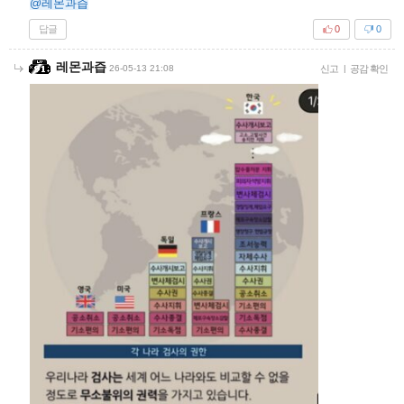
@레몬과즙
답글
0
0
레몬과즙
26-05-13 21:08
신고
|
공감 확인