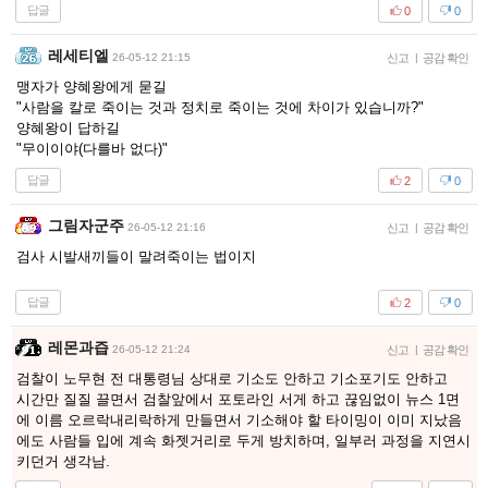
답글
0
0
레세티엘
26-05-12 21:15
신고
|
공감 확인
맹자가 양혜왕에게 묻길
"사람을 칼로 죽이는 것과 정치로 죽이는 것에 차이가 있습니까?"
양혜왕이 답하길
"무이이야(다를바 없다)"
답글
2
0
그림자군주
26-05-12 21:16
신고
|
공감 확인
검사 시발새끼들이 말려죽이는 법이지
답글
2
0
레몬과즙
26-05-12 21:24
신고
|
공감 확인
검찰이 노무현 전 대통령님 상대로 기소도 안하고 기소포기도 안하고
시간만 질질 끌면서 검찰앞에서 포토라인 서게 하고 끊임없이 뉴스 1면
에 이름 오르락내리락하게 만들면서 기소해야 할 타이밍이 이미 지났음
에도 사람들 입에 계속 화젯거리로 두게 방치하며, 일부러 과정을 지연시
키던거 생각남.