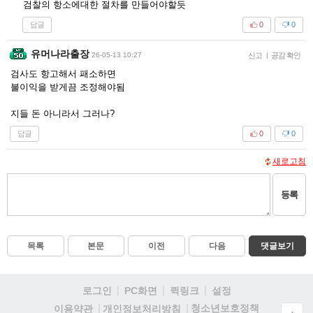
검찰의 항소에대한 절차를 만들어야할듯
답글
0
0
유머나라출장
26-05-13 10:27
신고
|
공감 확인
검사도 항고해서 패소하면
불이익을 받게끔 조정해야됨
지들 돈 아니라서 그러나?
답글
0
0
새로고침
등록
목록
본문
이전
다음
댓글보기
로그인
PC화면
퀵링크
설정
청소년보호정책
이용약관
개인정보처리방침