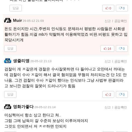
답글
0
0
Muir
26-05-12 21:09
신고
|
공감 확인
돈도 돈이지만 시간,주변의 인식등도 문제라서 평범한 사람들은 사회생
활하기가 힘듬.이걸 mb가 악랄하게 이용해먹었죠 비판.비평도 못하고 입
꾹닫시키게
답글
14
0
생줄리앵
26-05-12 21:13
신고
|
공감 확인
검찰이 개 ㅈ같은게 경찰은 수사잘못하면 다 들어나고 오만데서 까대는
데 검찰이 수사 ㅈ같이 해서 결국 혐의없음 무혐의 처리되는건 단 1도 안
나옴. 그건 검찰이 수사 ㅈ같이 했다는 인식보다 그냥 사법부 판결이라
고 보니깐 검찰의 잘못이 드러나기가 힘듬
답글
2
0
영화가좋다
26-05-12 21:14
신고
|
공감 확인
미심쩍어서 항소 상고 한다고 쳐..
그럼 그에 납득이 갈 수준의 보상이 이루어져야지
그것도 안되면서 저 ㅈㄹ하면 안되지