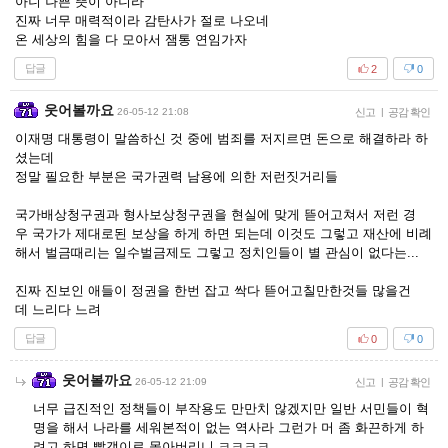
아니 나쁜 뜻이 아니라
진짜 너무 매력적이라 감탄사가 절로 나오네
온 세상의 힘을 다 모아서 잼통 연임가자
답글
2
0
웃어볼까요
26-05-12 21:08
신고
|
공감 확인
이재명 대통령이 말씀하신 것 중에 범죄를 저지르면 돈으로 해결하라 하
셨는데
정말 필요한 부분은 국가권력 남용에 의한 저런짓거리들
국가배상청구권과 형사보상청구권을 현실에 맞게 뜯어고쳐서 저런 경
우 국가가 제대로된 보상을 하게 하면 되는데 이것도 그렇고 재산에 비례
해서 벌금때리는 일수벌금제도 그렇고 정치인들이 별 관심이 없다는...
진짜 진보인 애들이 정권을 한번 잡고 싹다 뜯어고칠만한것들 많을건
데 느리다 느려
답글
0
0
웃어볼까요
26-05-12 21:09
신고
|
공감 확인
너무 급진적인 정책들이 부작용도 만만치 않겠지만 일반 서민들이 혁
명을 해서 나라를 세워본적이 없는 역사라 그런가 머 좀 화끈하게 하
려고 하면 빨갱이로 몰아버리니 ㅋㅋㅋㅋ