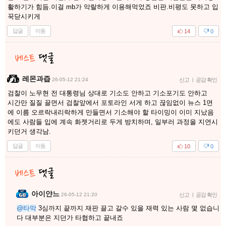
활하기가 힘듬.이걸 mb가 악랄하게 이용해먹었죠 비판.비평도 못하고 입
꾹닫시키게
답글
이동
14
0
레몬과즙
26-05-12 21:24
신고
|
공감 확인
검찰이 노무현 전 대통령님 상대로 기소도 안하고 기소포기도 안하고
시간만 질질 끌면서 검찰앞에서 포토라인 서게 하고 끊임없이 뉴스 1면
에 이름 오르락내리락하게 만들면서 기소해야 할 타이밍이 이미 지났음
에도 사람들 입에 계속 화젯거리로 두게 방치하며, 일부러 과정을 지연시
키던거 생각남.
답글
이동
10
0
아이얀느
26-05-12 21:20
신고
|
공감 확인
@타막
3심까지 끝까지 재판 끌고 갈수 있을 재력 있는 사람 몇 없습니
다 대부분은 지던가 타협하고 끝내죠