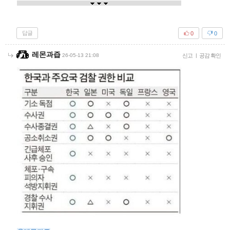
답글
0
0
레몬과즙
26-05-13 21:08
신고
|
공감 확인