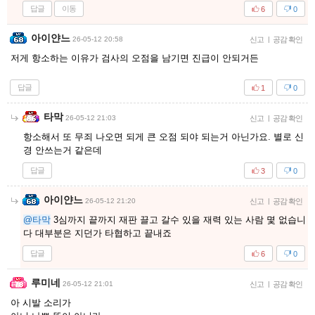
답글
이동
6
0
아이얀느
26-05-12 20:58
신고
|
공감 확인
저게 항소하는 이유가 검사의 오점을 남기면 진급이 안되거든
답글
1
0
타막
26-05-12 21:03
신고
|
공감 확인
항소해서 또 무죄 나오면 되게 큰 오점 되야 되는거 아닌가요. 별로 신
경 안쓰는거 같은데
답글
3
0
아이얀느
26-05-12 21:20
신고
|
공감 확인
@타막
3심까지 끝까지 재판 끌고 갈수 있을 재력 있는 사람 몇 없습니
다 대부분은 지던가 타협하고 끝내죠
답글
6
0
루미네
26-05-12 21:01
신고
|
공감 확인
아 시발 소리가