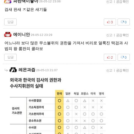
파란색이좋아
26-05-12 23:06
신고
|
공감 확인
검새 판새 ㅈ같은 새기들
답글
3
0
에이니안
26-05-12 23:29
신고
|
공감 확인
어느나라 보다 많은 무소불위의 권한을 가져서 비리로 얼룩진 떡검과 사
법의 왕 룸판의 콜라보
답글
2
0
레몬과즙
26-05-13 21:07
신고
|
공감 확인