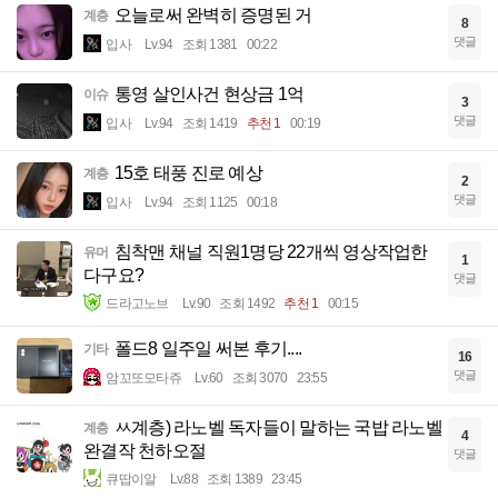
오늘로써 완벽히 증명된 거
계층
8
댓글
입사
Lv.94
조회 1381
00:22
통영 살인사건 현상금 1억
이슈
3
댓글
입사
Lv.94
조회 1419
추천 1
00:19
15호 태풍 진로 예상
계층
2
댓글
입사
Lv.94
조회 1125
00:18
침착맨 채널 직원1명당 22개씩 영상작업한
유머
1
다구요?
댓글
드라고노브
Lv.90
조회 1492
추천 1
00:15
폴드8 일주일 써본 후기....
기타
16
댓글
암꼬또모타쥬
Lv.60
조회 3070
23:55
ㅆ계층) 라노벨 독자들이 말하는 국밥 라노벨
계층
4
완결작 천하오절
댓글
큐땁이알
Lv.88
조회 1389
23:45