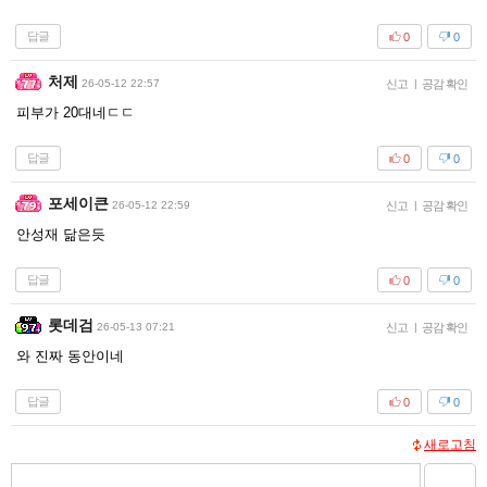
답글
0
0
처제
26-05-12 22:57
신고
|
공감 확인
피부가 20대네ㄷㄷ
답글
0
0
포세이큰
26-05-12 22:59
신고
|
공감 확인
안성재 닮은듯
답글
0
0
롯데검
26-05-13 07:21
신고
|
공감 확인
와 진짜 동안이네
답글
0
0
새로고침