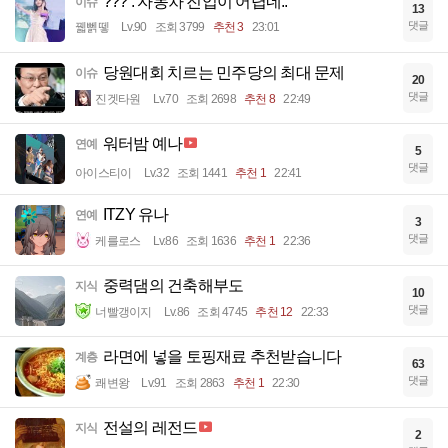
??? : 자동차 진입이 어렵네..
이슈
13
댓글
꿻뻵뗗
Lv.90
조회 3799
추천 3
23:01
당원대회 치르는 민주당의 최대 문제
이슈
20
댓글
진겟타원
Lv.70
조회 2698
추천 8
22:49
워터밤 예나
연예
5
댓글
아이스티이
Lv.32
조회 1441
추천 1
22:41
ITZY 유나
연예
3
댓글
케를로스
Lv.86
조회 1636
추천 1
22:36
중력댐의 건축해부도
지식
10
댓글
너빨갱이지
Lv.86
조회 4745
추천 12
22:33
라면에 넣을 토핑재료 추천받습니다
계층
63
댓글
쾌변왕
Lv.91
조회 2863
추천 1
22:30
전설의 레전드
지식
2