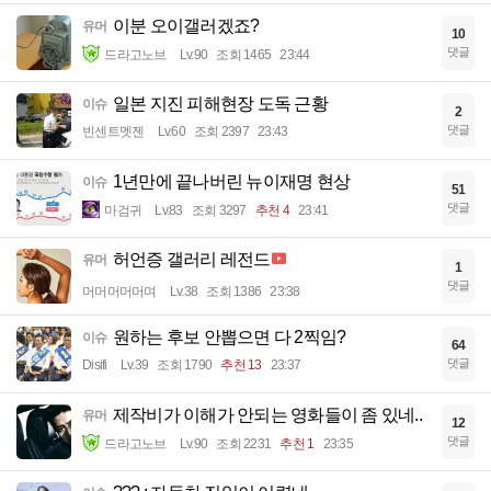
이분 오이갤러겠죠?
유머
10
댓글
드라고노브
Lv.90
조회 1465
23:44
일본 지진 피해현장 도독 근황
이슈
2
댓글
빈센트멧젠
Lv.60
조회 2397
23:43
1년만에 끝나버린 뉴이재명 현상
이슈
51
댓글
마검귀
Lv.83
조회 3297
추천 4
23:41
허언증 갤러리 레전드
유머
1
댓글
머머머머머며
Lv.38
조회 1386
23:38
원하는 후보 안뽑으면 다 2찍임?
이슈
64
댓글
Disifi
Lv.39
조회 1790
추천 13
23:37
제작비가 이해가 안되는 영화들이 좀 있네..
유머
12
댓글
드라고노브
Lv.90
조회 2231
추천 1
23:35