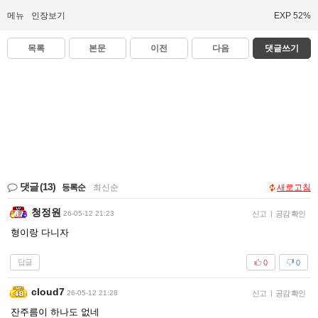
메뉴
인장보기
EXP 52%
목록
본문
이전
다음
댓글쓰기
댓글
(13)
등록순
|
최신순
새로고침
청정원
26-05-12 21:23
신고
|
공감 확인
형이랑 다니자
답글
0
0
cloud7
26-05-12 21:28
신고
|
공감 확인
잔주름이 하나도 없네