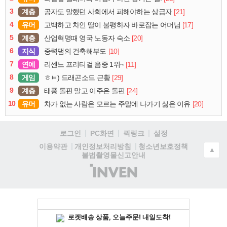
3
계층
[21]
공자도 말했던 사회에서 피해야하는 상급자
4
유머
[17]
고백하고 차인 딸이 불평하자 바로잡는 어머님
5
계층
[20]
산업혁명때 영국 노동자 숙소
6
지식
[10]
중력댐의 건축해부도
7
연예
[11]
리센느 프리티걸 음중 1위~
8
게임
[29]
ㅎㅂ) 드래곤소드 근황
9
계층
[24]
태풍 돌핀 말고 이주은 돌핀
10
유머
[20]
차가 없는 사람은 모르는 주말에 나가기 싫은 이유
로그인
PC화면
퀵링크
설정
청소년보호정책
이용약관
개인정보처리방침
▲
불법촬영물신고안내
(주)
인
벤