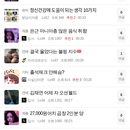
정신건강에 도움이 되는 생각 10가지
유머
0
댓글
분당리자몽
Lv.62
조회 948
추천 2
00:33
은근 마니아층 많은 음식 취향
계층
6
댓글
입사
Lv.94
조회 1067
추천 1
00:29
결국 울었다는 블핑 지수
연예
1
댓글
라라크로포드
Lv.87
조회 965
00:29
출석체크 안해슴?
기타
0
댓글
사실난라쿤
Lv.89
조회 414
추천 3
00:28
김채연 어제 자 오션월드
연예
6
댓글
입사
Lv.94
조회 1251
00:27
27,000원어치 곱창 2인분 양
계층
0
댓글
입사
Lv.94
조회 1060
00:25