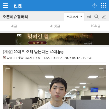
인벤
오픈이슈갤러리
전체보기
공
검
글
지
색
내글
내 댓글
10추글
on/off
쓰
기
[계층]
20대로 오해 받는다는 40대.jpg
강슬기
댓글: 13 개
조회:
11322
추천:
2
2026-05-12 21:22:33