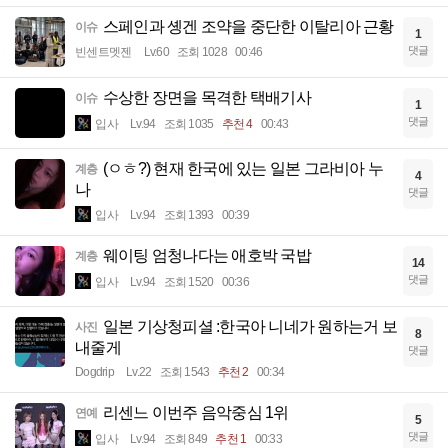
스페인과 솅겐 조약을 중단한 이탈리아 근황
이슈
1
댓글
빈센트멧젠
Lv.60
조회 1028
00:46
수상한 장면을 목격한 택배기사
이슈
1
댓글
입사
Lv.94
조회 1035
추천 4
00:43
(ㅇㅎ?) 현재 한국에 있는 일본 그라비아 누
계층
4
나
댓글
입사
Lv.94
조회 1393
00:39
웨이팅 엄청나다는 애호박 국밥
계층
14
댓글
입사
Lv.94
조회 1520
00:36
일본 기상청피셜 :한국아 니네가 원하는거 보
사진
8
내줄게
댓글
Dogdrip
Lv.22
조회 1543
추천 2
00:34
리센느 이번주 음악중심 1위
연예
5
댓글
입사
Lv.94
조회 849
추천 1
00:33