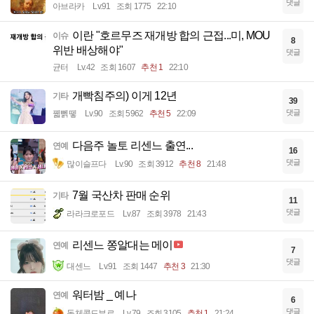
댓글
아브라카
Lv.91
조회 1775
22:10
이란 "호르무즈 재개방 합의 근접...미, MOU
이슈
8
위반 배상해야"
댓글
균터
Lv.42
조회 1607
추천 1
22:10
개빡침주의) 이게 12년
기타
39
댓글
꿻뻵뗗
Lv.90
조회 5962
추천 5
22:09
다음주 놀토 리센느 출연...
연예
16
댓글
많이슬프다
Lv.90
조회 3912
추천 8
21:48
7월 국산차 판매 순위
기타
11
댓글
라라크로포드
Lv.87
조회 3978
21:43
리센느 쫑알대는 메이
연예
7
댓글
대센느
Lv.91
조회 1447
추천 3
21:30
워터밤 _ 예나
연예
6
댓글
돌체콜드부르
Lv.79
조회 3105
추천 1
21:24