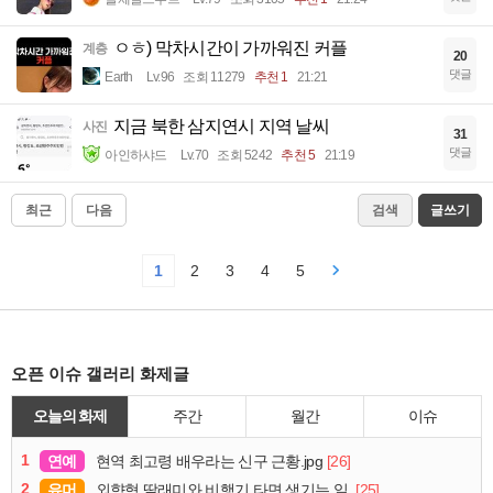
ㅇㅎ) 막차시간이 가까워진 커플
계층
20
댓글
Earth
Lv.96
조회 11279
추천 1
21:21
지금 북한 삼지연시 지역 날씨
사진
31
댓글
아인하샤드
Lv.70
조회 5242
추천 5
21:19
최근
다음
검색
글쓰기
1
2
3
4
5
오픈 이슈 갤러리 화제글
오늘의 화제
주간
월간
이슈
1
연예
[26]
현역 최고령 배우라는 신구 근황.jpg
2
유머
[25]
외향형 딸래미와 비행기 타면 생기는 일.