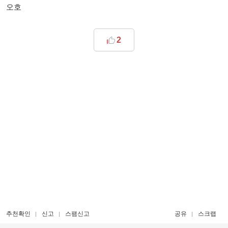
오호
2
추천확인
신고
스팸신고
공유
스크랩