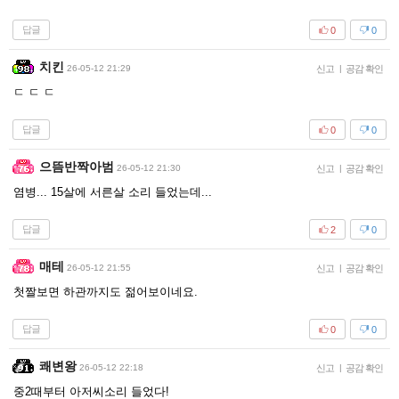
답글
0
0
치킨
26-05-12 21:29
신고
|
공감 확인
ㄷ ㄷ ㄷ
답글
0
0
으뜸반짝아범
26-05-12 21:30
신고
|
공감 확인
염병... 15살에 서른살 소리 들었는데...
답글
2
0
매테
26-05-12 21:55
신고
|
공감 확인
첫짤보면 하관까지도 젊어보이네요.
답글
0
0
쾌변왕
26-05-12 22:18
신고
|
공감 확인
중2때부터 아저씨소리 들었다!