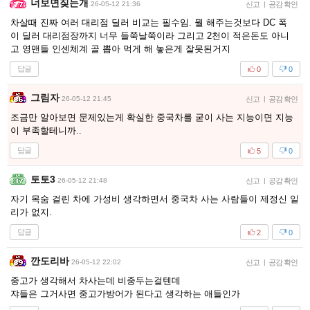
너보면짖는개
26-05-12 21:36
신고
|
공감 확인
차살때 진짜 여러 대리점 딜러 비교는 필수임. 뭘 해주는것보다 DC 폭
이 딜러 대리점장까지 너무 들쭉날쭉이라 그리고 2천이 적은돈도 아니
고 영맨들 인센체계 골 뽑아 먹게 해 놓은게 잘못된거지
답글
0
0
그림자
26-05-12 21:45
신고
|
공감 확인
조금만 알아보면 문제있는게 확실한 중국차를 굳이 사는 지능이면 지능
이 부족할테니까..
답글
5
0
토토3
26-05-12 21:48
신고
|
공감 확인
자기 목숨 걸린 차에 가성비 생각하면서 중국차 사는 사람들이 제정신 일
리가 없지.
답글
2
0
깐도리바
26-05-12 22:02
신고
|
공감 확인
중고가 생각해서 차사는데 비중두는걸텐데
쟈들은 그거사면 중고가방어가 된다고 생각하는 애들인가