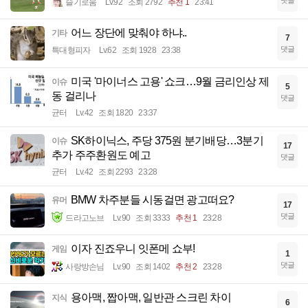
댓글
슬기로움
Lv.92
조회 2792
추천 1
23:41
어느 장단에 맞춰야 하냐..
기타
7
댓글
특대형피자
Lv.62
조회 1928
23:38
미국 '마이너스 고용' 쇼크…9월 금리인상 제
이슈
5
동 걸리나
댓글
균터
Lv.42
조회 1820
23:37
SK하이닉스, 주당 375원 분기배당…3분기
이슈
17
추가 주주환원도 예고
댓글
균터
Lv.42
조회 2293
23:28
BMW 차주분들 시동걸면 광고떠요?
유머
17
댓글
드라고노브
Lv.90
조회 3333
추천 1
23:28
이자 진죠우니 잇폰메 쇼부!
게임
1
댓글
사랑방손님
Lv.90
조회 1402
추천 2
23:28
용아맥, 짭아맥, 일반관 스크린 차이
지식
6