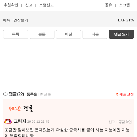
추천확인
신고
스팸신고
공유
스크랩
메뉴
인장보기
EXP 21%
목록
본문
이전
다음
댓글쓰기
댓글
(22)
등록순
|
최신순
새로고침
그림자
26-05-12 21:45
신고
|
공감 확인
조금만 알아보면 문제있는게 확실한 중국차를 굳이 사는 지능이면 지능
이 부족할테니까..