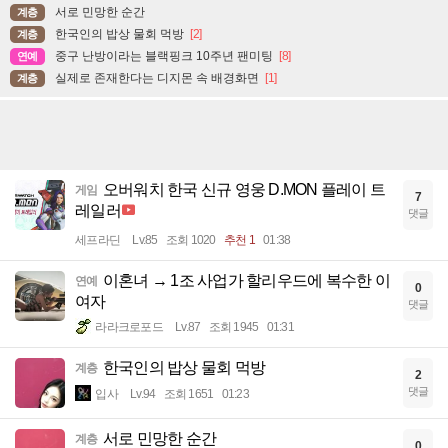
서로 민망한 순간
계층
한국인의 밥상 물회 먹방
[2]
계층
중구 난방이라는 블랙핑크 10주년 팬미팅
[8]
연예
실제로 존재한다는 디지몬 속 배경화면
[1]
계층
오버워치 한국 신규 영웅 D.MON 플레이 트
게임
7
레일러
댓글
세프라딘
Lv.85
조회 1020
추천 1
01:38
이혼녀 → 1조 사업가 할리우드에 복수한 이
연예
0
여자
댓글
라라크로포드
Lv.87
조회 1945
01:31
한국인의 밥상 물회 먹방
계층
2
댓글
입사
Lv.94
조회 1651
01:23
서로 민망한 순간
계층
0