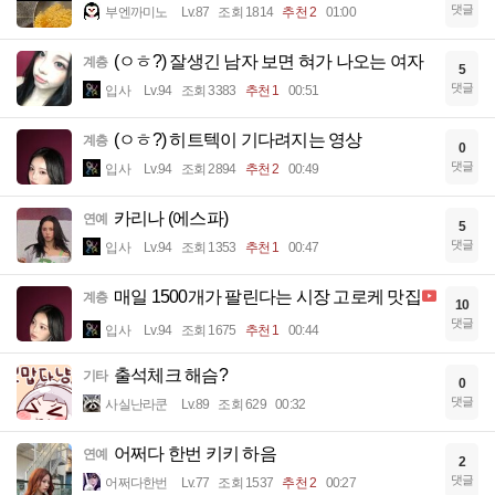
댓글
부엔까미노
Lv.87
조회 1814
추천 2
01:00
(ㅇㅎ?) 잘생긴 남자 보면 혀가 나오는 여자
계층
5
댓글
입사
Lv.94
조회 3383
추천 1
00:51
(ㅇㅎ?) 히트텍이 기다려지는 영상
계층
0
댓글
입사
Lv.94
조회 2894
추천 2
00:49
카리나 (에스파)
연예
5
댓글
입사
Lv.94
조회 1353
추천 1
00:47
매일 1500개가 팔린다는 시장 고로케 맛집
계층
10
댓글
입사
Lv.94
조회 1675
추천 1
00:44
출석체크 해슴?
기타
0
댓글
사실난라쿤
Lv.89
조회 629
00:32
어쩌다 한번 키키 하음
연예
2
댓글
어쩌다한번
Lv.77
조회 1537
추천 2
00:27