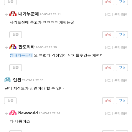
답글
0
0
내가누군데
26-05-12 23:11
신고
|
공감 확인
사기도전에 중고가 ㅋㅋㅋㅋ 개쩌는군
답글
0
0
깐도리바
26-05-12 23:30
신고
|
공감 확인
@내가누군데
오 부럽다 걱정없이 막지를수있는 재력이
답글
0
0
입컨
26-05-12 22:05
신고
|
공감 확인
근디 저정도가 심연이라 할 수 있나
답글
0
0
Newworld
26-05-12 22:34
신고
|
공감 확인
다 나름이죠