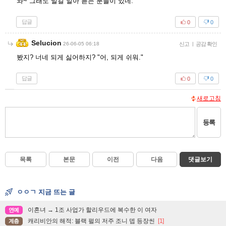
와~ 그래도 말길 알아 듣는 분들이 있네.
답글
0
0
Selucion
26-06-05 06:18
신고
|
공감 확인
봤지? 너네 되게 싫어하지? "어, 되게 쉬워."
답글
0
0
새로고침
등록
목록
본문
이전
다음
댓글보기
ㅇㅇㄱ 지금 뜨는 글
이혼녀 → 1조 사업가 할리우드에 복수한 이 여자
연예
캐리비안의 해적: 블랙 펄의 저주 조니 뎁 등장씬
[1]
계층