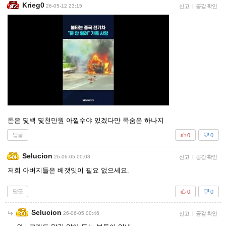
Krieg0
26-05-12 23:15
신고
|
공감 확인
돈은 몇백 몇천만원 아낄수야 있겠다만 목숨은 하나지
답글
0
0
Selucion
26-06-05 00:08
신고
|
공감 확인
저희 아버지들은 베갯잇이 필요 없으세요.
답글
0
0
Selucion
26-06-05 00:46
신고
|
공감 확인