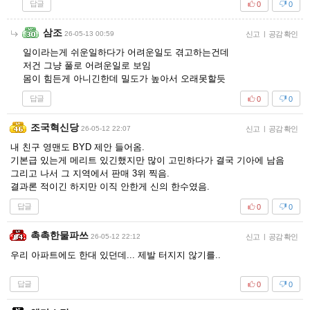
답글
0
0
삼조
26-05-13 00:59
신고
|
공감 확인
일이라는게 쉬운일하다가 어려운일도 겪고하는건데
저건 그냥 풀로 어려운일로 보임
몸이 힘든게 아니긴한데 밀도가 높아서 오래못할듯
답글
0
0
조국혁신당
26-05-12 22:07
신고
|
공감 확인
내 친구 영맨도 BYD 제안 들어옴.
기본급 있는게 메리트 있긴했지만 많이 고민하다가 결국 기아에 남음
그리고 나서 그 지역에서 판매 3위 찍음.
결과론 적이긴 하지만 이직 안한게 신의 한수였음.
답글
0
0
촉촉한물파쓰
26-05-12 22:12
신고
|
공감 확인
우리 아파트에도 한대 있던데... 제발 터지지 않기를..
답글
0
0