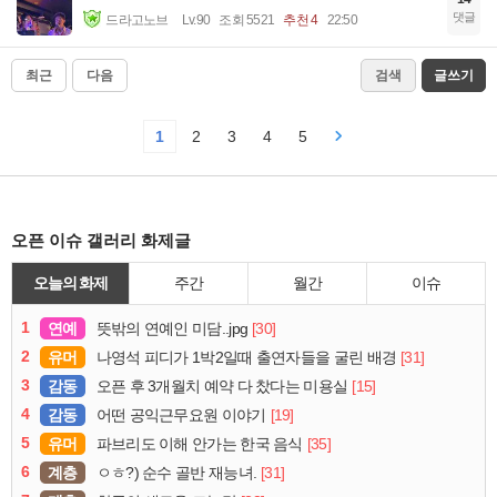
댓글
드라고노브
Lv.90
조회 5521
추천 4
22:50
최근
다음
검색
글쓰기
1
2
3
4
5
오픈 이슈 갤러리 화제글
오늘의 화제
주간
월간
이슈
1
연예
[30]
뜻밖의 연예인 미담..jpg
2
유머
[31]
나영석 피디가 1박2일때 출연자들을 굴린 배경
3
감동
[15]
오픈 후 3개월치 예약 다 찼다는 미용실
4
감동
[19]
어떤 공익근무요원 이야기
5
유머
[35]
파브리도 이해 안가는 한국 음식
6
계층
[31]
ㅇㅎ?) 순수 골반 재능녀.