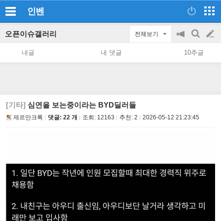
인벤
오픈이슈갤러리
전체보기
공
검
글
지
색
내글
내 댓글
10추글
on/off
쓰
기
[기타]
심연을 보는중이라는 BYD딜러들
제르만크록
댓글: 22 개
조회:
12163
추천:
2
2026-05-12 21:23:45