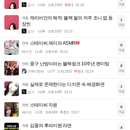
댓글
입사
Lv.94
조회 1819
추천 1
01:19
캐리비안의 해적: 블랙 펄의 저주 조니 뎁 등
계층
1
장씬
댓글
입사
Lv.94
조회 1837
01:15
스테이씨 재이의 ASMR
연예
0
댓글
배수민
Lv.35
조회 435
01:14
중구 난방이라는 블랙핑크 10주년 팬미팅
연예
8
댓글
어쩌다한번
Lv.77
조회 1553
추천 1
01:14
실제로 존재한다는 디지몬 속 배경화면
계층
1
댓글
입사
Lv.94
조회 1465
01:11
스테이씨 자윤
연예
0
댓글
배수민
Lv.35
조회 608
추천 1
01:07
김풍의 후라이팬 라면
계층
4