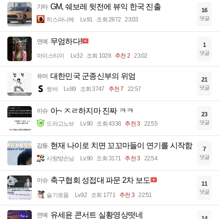
GM, 쉐보레 뒷전에 뷰익 한국 진출
기타
16
댓글
히스파니에
Lv.91
조회 2872
23:03
무엄하다!
연예
1
댓글
아이스티이
Lv.32
조회 1028
추천 2
23:02
대한민국 군종신부의 위엄
유머
21
댓글
썽바
Lv.89
조회 3747
추천 7
22:57
아~ ㅈㄹ하지마 진짜 ㅋㅋ
이슈
23
댓글
드라고노브
Lv.90
조회 4338
추천 3
22:55
현재 나이로 치면 꼬꼬마들이 연기를 시작함
감동
7
댓글
사랑방손님
Lv.90
조회 3171
추천 3
22:54
축구협회 성접대 파문 2차 보도
이슈
11
댓글
슬기로움
Lv.92
조회 1771
추천 3
22:51
유세윤 콘서트 실황영상떳네
연예
14