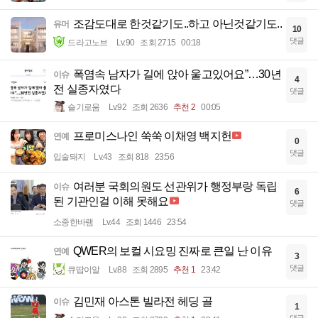
조감도대로 한것같기도..하고 아닌것같기도..
유머
10
댓글
드라고노브
Lv.90
조회 2715
00:18
폭염속 남자가 길에 앉아 울고있어요”…30년
이슈
4
전 실종자였다
댓글
슬기로움
Lv.92
조회 2636
추천 2
00:05
프로미스나인 쑥쑥 이채영 백지헌
연예
0
댓글
입술돼지
Lv.43
조회 818
23:56
여러분 국회의원도 선관위가 행정부랑 독립
이슈
6
된 기관인걸 이해 못해요
댓글
소중한바램
Lv.44
조회 1446
23:54
QWER의 보컬 시요밍 진짜로 큰일 난 이유
연예
3
댓글
큐땁이알
Lv.88
조회 2895
추천 1
23:42
김민재 아스톤 빌라전 헤딩 골
이슈
1