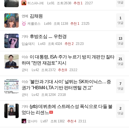
댓글
히스파니에
Lv.91
조회 2638
추천 1
23:27
김채원
연예
1
댓글
케를로스
Lv.86
조회 1138
추천 1
23:25
후방조심 ㅡ 우한경
기타
13
댓글
입술돼지
Lv.43
조회 4324
추천 2
23:23
이 대통령, ISA·주가 누르기 방지 개편안 질타
이슈
21
하며 “전면 재검토” 지시
댓글
균터
Lv.42
조회 2372
추천 8
23:22
'불안과 기대 사이' 널뛰는 SK하이닉스…증
이슈
7
권가 "HBM4·LTA 기반 펀터멘털 견고"
댓글
균터
Lv.42
조회 1204
23:18
(ytb) 데뷔초에 스트레스성 폭식으로 다들 불
기타
2
었다는 리센느
댓글
옆사마
Lv.87
조회 1302
추천 4
23:11