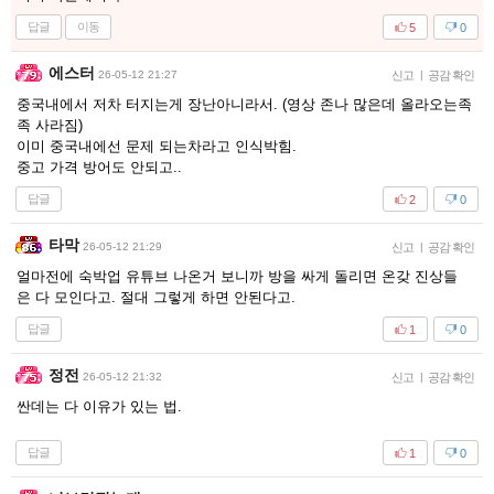
답글
이동
5
0
에스터
26-05-12 21:27
신고
|
공감 확인
중국내에서 저차 터지는게 장난아니라서. (영상 존나 많은데 올라오는족
족 사라짐)
이미 중국내에선 문제 되는차라고 인식박힘.
중고 가격 방어도 안되고..
답글
2
0
타막
26-05-12 21:29
신고
|
공감 확인
얼마전에 숙박업 유튜브 나온거 보니까 방을 싸게 돌리면 온갖 진상들
은 다 모인다고. 절대 그렇게 하면 안된다고.
답글
1
0
정전
26-05-12 21:32
신고
|
공감 확인
싼데는 다 이유가 있는 법.
답글
1
0