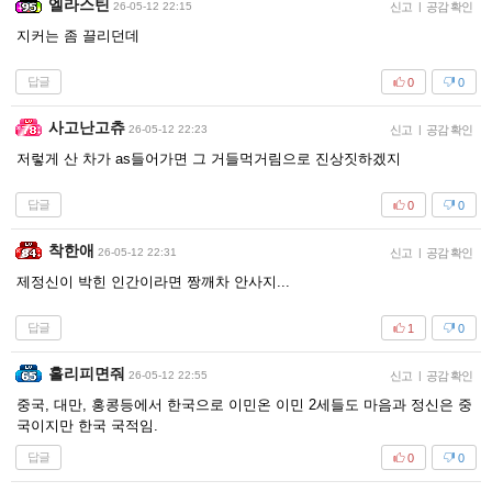
엘라스틴
26-05-12 22:15
신고
|
공감 확인
지커는 좀 끌리던데
답글
0
0
사고난고츄
26-05-12 22:23
신고
|
공감 확인
저렇게 산 차가 as들어가면 그 거들먹거림으로 진상짓하겠지
답글
0
0
착한애
26-05-12 22:31
신고
|
공감 확인
제정신이 박힌 인간이라면 짱깨차 안사지...
답글
1
0
홀리피면줘
26-05-12 22:55
신고
|
공감 확인
중국, 대만, 홍콩등에서 한국으로 이민온 이민 2세들도 마음과 정신은 중
국이지만 한국 국적임.
답글
0
0