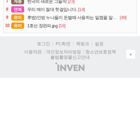
7
계층
[23]
한국의 새로운 그늘막
8
연예
[14]
우리 메이 절대 핫걸입니다.
9
유머
[49]
후방)인방 누나들이 돈벌때 사용하는 밑캠을 알아보자
10
유머
[16]
1호선 장판파.jpg
로그인
PC화면
퀵링크
설정
청소년보호정책
이용약관
개인정보처리방침
▲
불법촬영물신고안내
(주)
인
벤