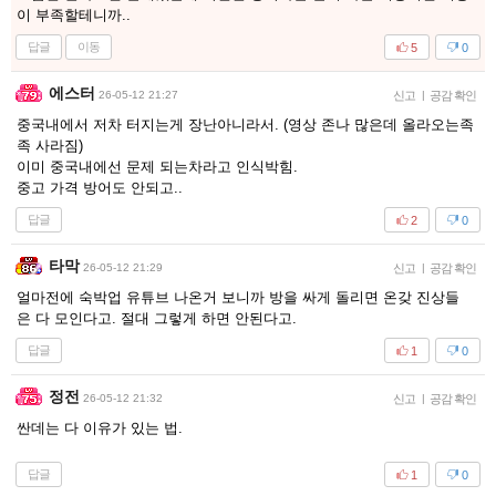
이 부족할테니까..
답글
이동
5
0
에스터
26-05-12 21:27
신고
|
공감 확인
중국내에서 저차 터지는게 장난아니라서. (영상 존나 많은데 올라오는족
족 사라짐)
이미 중국내에선 문제 되는차라고 인식박힘.
중고 가격 방어도 안되고..
답글
2
0
타막
26-05-12 21:29
신고
|
공감 확인
얼마전에 숙박업 유튜브 나온거 보니까 방을 싸게 돌리면 온갖 진상들
은 다 모인다고. 절대 그렇게 하면 안된다고.
답글
1
0
정전
26-05-12 21:32
신고
|
공감 확인
싼데는 다 이유가 있는 법.
답글
1
0