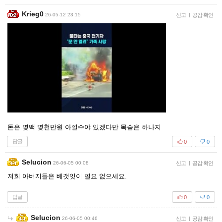
Krieg0
26-05-12 23:15
신고
|
공감 확인
돈은 몇백 몇천만원 아낄수야 있겠다만 목숨은 하나지
답글
0
0
Selucion
26-06-05 00:08
신고
|
공감 확인
저희 아버지들은 베갯잇이 필요 없으세요.
답글
0
0
Selucion
26-06-05 00:46
신고
|
공감 확인