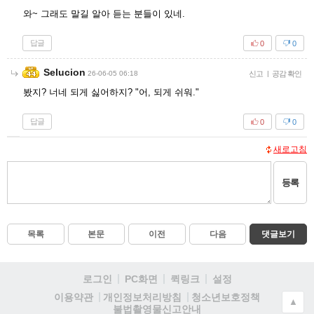
와~ 그래도 말길 알아 듣는 분들이 있네.
답글
0
0
Selucion
26-06-05 06:18
신고
|
공감 확인
봤지? 너네 되게 싫어하지? "어, 되게 쉬워."
답글
0
0
새로고침
등록
목록
본문
이전
다음
댓글보기
로그인
PC화면
퀵링크
설정
청소년보호정책
이용약관
개인정보처리방침
▲
불법촬영물신고안내