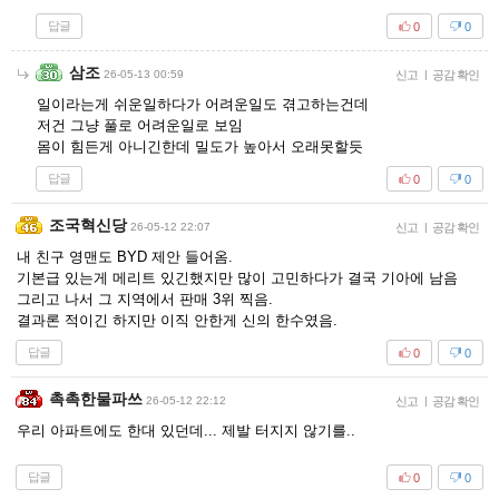
답글
0
0
삼조
26-05-13 00:59
신고
|
공감 확인
일이라는게 쉬운일하다가 어려운일도 겪고하는건데
저건 그냥 풀로 어려운일로 보임
몸이 힘든게 아니긴한데 밀도가 높아서 오래못할듯
답글
0
0
조국혁신당
26-05-12 22:07
신고
|
공감 확인
내 친구 영맨도 BYD 제안 들어옴.
기본급 있는게 메리트 있긴했지만 많이 고민하다가 결국 기아에 남음
그리고 나서 그 지역에서 판매 3위 찍음.
결과론 적이긴 하지만 이직 안한게 신의 한수였음.
답글
0
0
촉촉한물파쓰
26-05-12 22:12
신고
|
공감 확인
우리 아파트에도 한대 있던데... 제발 터지지 않기를..
답글
0
0