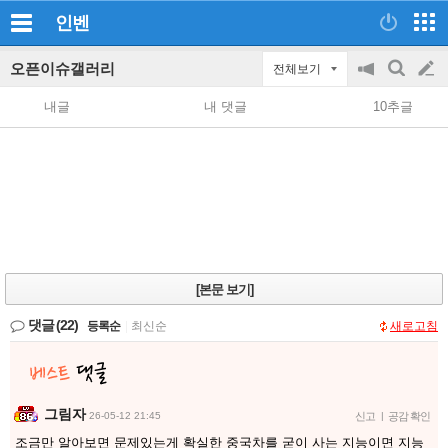
인벤
오픈이슈갤러리
전체보기
공
검
글
지
색
내글
내 댓글
10추글
on/off
쓰
기
[본문 보기]
댓글
(22)
등록순
|
최신순
새로고침
그림자
26-05-12 21:45
신고
|
공감 확인
조금만 알아보면 문제있는게 확실한 중국차를 굳이 사는 지능이면 지능