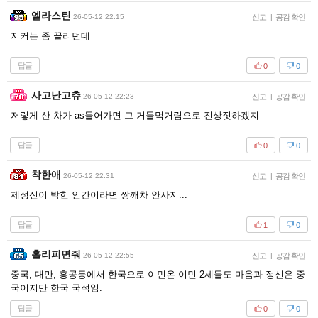
엘라스틴
26-05-12 22:15
신고
|
공감 확인
지커는 좀 끌리던데
답글
0
0
사고난고츄
26-05-12 22:23
신고
|
공감 확인
저렇게 산 차가 as들어가면 그 거들먹거림으로 진상짓하겠지
답글
0
0
착한애
26-05-12 22:31
신고
|
공감 확인
제정신이 박힌 인간이라면 짱깨차 안사지...
답글
1
0
홀리피면줘
26-05-12 22:55
신고
|
공감 확인
중국, 대만, 홍콩등에서 한국으로 이민온 이민 2세들도 마음과 정신은 중
국이지만 한국 국적임.
답글
0
0