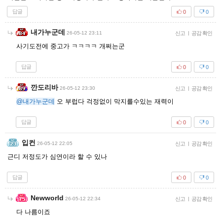
답글
0
0
내가누군데
26-05-12 23:11
신고
|
공감 확인
사기도전에 중고가 ㅋㅋㅋㅋ 개쩌는군
답글
0
0
깐도리바
26-05-12 23:30
신고
|
공감 확인
@내가누군데
오 부럽다 걱정없이 막지를수있는 재력이
답글
0
0
입컨
26-05-12 22:05
신고
|
공감 확인
근디 저정도가 심연이라 할 수 있나
답글
0
0
Newworld
26-05-12 22:34
신고
|
공감 확인
다 나름이죠