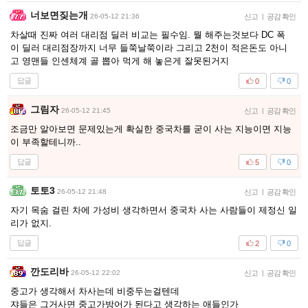
너보면짖는개
26-05-12 21:36
신고
|
공감 확인
차살때 진짜 여러 대리점 딜러 비교는 필수임. 뭘 해주는것보다 DC 폭
이 딜러 대리점장까지 너무 들쭉날쭉이라 그리고 2천이 적은돈도 아니
고 영맨들 인센체계 골 뽑아 먹게 해 놓은게 잘못된거지
답글
0
0
그림자
26-05-12 21:45
신고
|
공감 확인
조금만 알아보면 문제있는게 확실한 중국차를 굳이 사는 지능이면 지능
이 부족할테니까..
답글
5
0
토토3
26-05-12 21:48
신고
|
공감 확인
자기 목숨 걸린 차에 가성비 생각하면서 중국차 사는 사람들이 제정신 일
리가 없지.
답글
2
0
깐도리바
26-05-12 22:02
신고
|
공감 확인
중고가 생각해서 차사는데 비중두는걸텐데
쟈들은 그거사면 중고가방어가 된다고 생각하는 애들인가