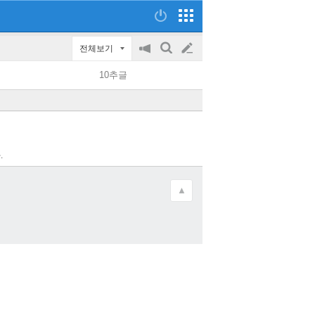
전체보기
공
검
글
지
색
10추글
on/off
쓰
기
.
▲