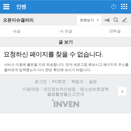
인벤
오픈이슈갤러리
전체보기
공
검
글
지
색
내글
내 댓글
10추글
on/off
쓰
글 보기
기
요청하신 페이지를 찾을 수 없습니다.
서비스 이용에 불편을 드려 죄송합니다. 먼저 새로고침 해보시고 페이지의 주소를
올바르게 입력했는지 다시 한번 확인해 보시기 바랍니다.
로그인
PC화면
퀵링크
설정
청소년보호정책
이용약관
개인정보처리방침
▲
불법촬영물신고안내
(주)
인
벤