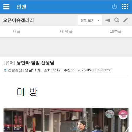
인벤
오픈이슈갤러리
전체보기
공
검
글
지
색
내글
내 댓글
10추글
on/off
쓰
기
[유머]
낭만파 담임 선생님
검찰총장
댓글: 3 개
조회:
5617
추천:
6
2026-05-12 22:27:58