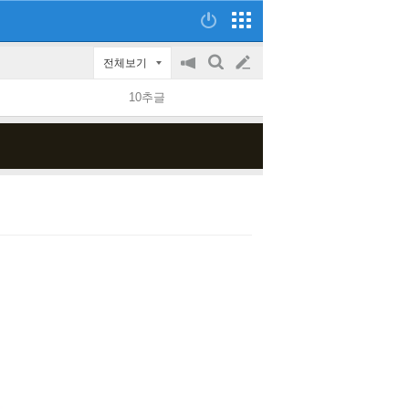
전체보기
공
검
글
지
색
10추글
on/off
쓰
기