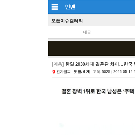
인벤
오픈이슈갤러리
내글
[계층]
한일 2030세대 결혼관 차이…한국 남
전자팔찌
댓글: 6 개
조회:
5025
2026-05-12 