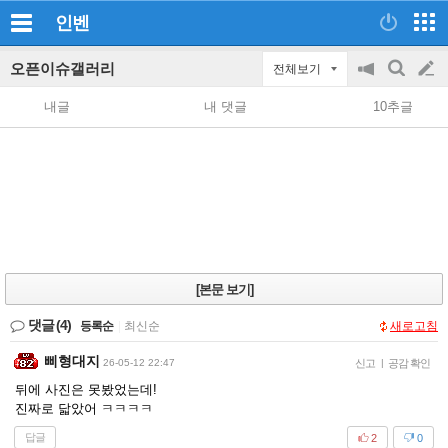
인벤
오픈이슈갤러리
전체보기
공
검
글
지
색
내글
내 댓글
10추글
on/off
쓰
기
[본문 보기]
댓글
(4)
등록순
|
최신순
새로고침
삐형대지
26-05-12 22:47
신고
|
공감 확인
뒤에 사진은 못봤었는데!
진짜로 닯았어 ㅋㅋㅋㅋ
답글
2
0