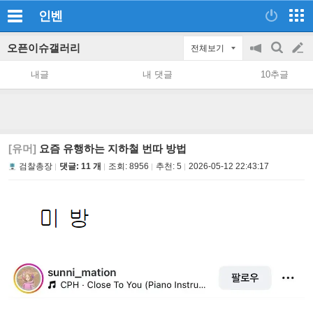
인벤
오픈이슈갤러리
전체보기
공
검
글
지
색
내글
내 댓글
10추글
on/off
쓰
기
[유머]
요즘 유행하는 지하철 번따 방법
검찰총장
댓글: 11 개
조회:
8956
추천:
5
2026-05-12 22:43:17