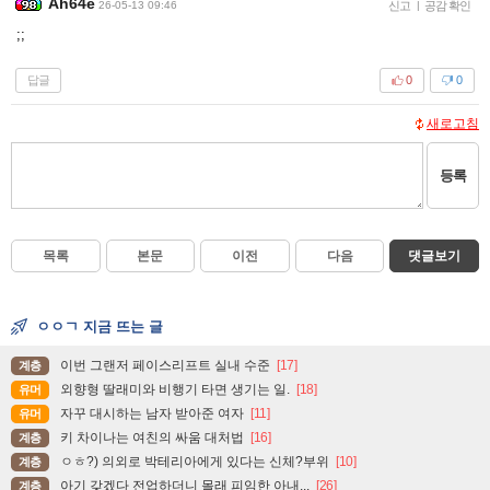
Ah64e
26-05-13 09:46
신고
|
공감 확인
;;
답글
0
0
새로고침
등록
목록
본문
이전
다음
댓글보기
ㅇㅇㄱ 지금 뜨는 글
이번 그랜저 페이스리프트 실내 수준
[17]
계층
외향형 딸래미와 비행기 타면 생기는 일.
[18]
유머
자꾸 대시하는 남자 받아준 여자
[11]
유머
키 차이나는 여친의 싸움 대처법
[16]
계층
ㅇㅎ?) 의외로 박테리아에게 있다는 신체?부위
[10]
계층
아기 갖겠다 전업하더니 몰래 피임한 아내...
[26]
계층