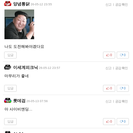
양념통닭
26-05-12 23:55
신고
|
공감 확인
나도 도전해봐야겠다요
답글
0
0
이세계피크닉
26-05-12 23:57
신고
|
공감 확인
마무리가 좋네
답글
0
0
롯데검
26-05-13 07:56
신고
|
공감 확인
아 사이비엔딩...
답글
0
0