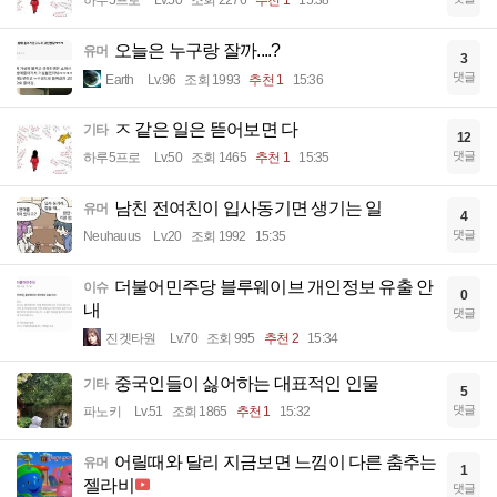
오늘은 누구랑 잘까....?
유머
3
댓글
Earth
Lv.96
조회 1993
추천 1
15:36
ㅈ 같은 일은 뜯어보면 다
기타
12
댓글
하루5프로
Lv.50
조회 1465
추천 1
15:35
남친 전여친이 입사동기면 생기는 일
유머
4
댓글
Neuhauus
Lv.20
조회 1992
15:35
더불어민주당 블루웨이브 개인정보 유출 안
이슈
0
내
댓글
진겟타원
Lv.70
조회 995
추천 2
15:34
중국인들이 싫어하는 대표적인 인물
기타
5
댓글
파노키
Lv.51
조회 1865
추천 1
15:32
어릴때와 달리 지금보면 느낌이 다른 춤추는
유머
1
젤라비
댓글