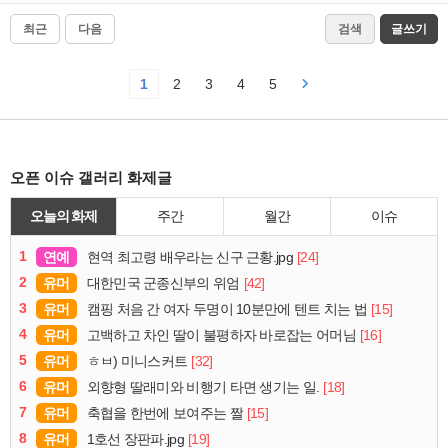
최근
다음
검색
글쓰기
1
2
3
4
5
오픈 이슈 갤러리 화제글
오늘의 화제
주간
월간
이슈
1
연예
[24]
현역 최고령 배우라는 신구 근황.jpg
2
유머
[42]
대한민국 군종신부의 위엄
3
유머
[15]
캠핑 처음 간 여자 두명이 10분만에 텐트 치는 법
4
유머
[16]
고백하고 차인 딸이 불평하자 바로잡는 어머님
5
유머
[32]
ㅎㅂ) 미니스커트
6
유머
[18]
외향형 딸래미와 비행기 타면 생기는 일.
7
유머
[15]
축협을 한번에 보여주는 짤
8
유머
[19]
1호선 장판파.jpg