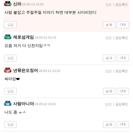
신라
26-05-12 23:00
신고
|
공감 확인
사람 붙잡고 주절주절 이야기 하면 대부분 사이비던디
답글
6
0
제로섬게임
26-05-12 23:15
신고
|
공감 확인
요즘 저거 다 신천지임ㅋㅋ
답글
1
0
년묶은오징어
26-05-12 23:32
신고
|
공감 확인
쌰아앙❤️
답글
0
0
사람아니야
26-05-12 23:41
신고
|
공감 확인
나도 좀 ㅠㅅ
답글
0
0