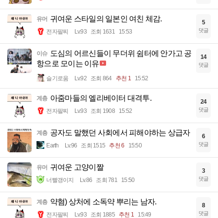
귀여운 스타일의 일본인 여친 체감.
유머
5
댓글
전자팔찌
Lv.93
조회 1631
15:53
도심의 어르신들이 무더위 쉼터에 안가고 공
이슈
14
항으로 모이는 이유
댓글
슬기로움
Lv.92
조회 864
추천 1
15:52
아줌마들의 엘리베이터 대격투.
계층
24
댓글
전자팔찌
Lv.93
조회 1908
15:52
공자도 말했던 사회에서 피해야하는 상급자
계층
6
댓글
Earth
Lv.96
조회 1515
추천 6
15:50
귀여운 고양이짤
유머
3
댓글
너빨갱이지
Lv.86
조회 781
15:50
약혐) 상처에 소독약 뿌리는 남자.
계층
8
댓글
전자팔찌
Lv.93
조회 1885
추천 1
15:49