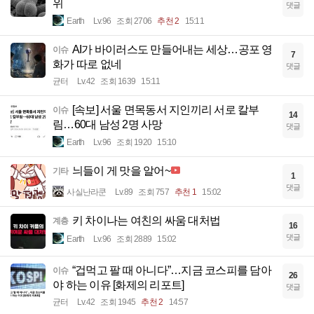
위
댓글
Earth
Lv.96
조회 2706
추천 2
15:11
AI가 바이러스도 만들어내는 세상…공포 영
이슈
7
화가 따로 없네
댓글
균터
Lv.42
조회 1639
15:11
[속보] 서울 면목동서 지인끼리 서로 칼부
이슈
14
림…60대 남성 2명 사망
댓글
Earth
Lv.96
조회 1920
15:10
늬들이 게 맛을 알어~
기타
1
댓글
사실난라쿤
Lv.89
조회 757
추천 1
15:02
키 차이나는 여친의 싸움 대처법
계층
16
댓글
Earth
Lv.96
조회 2889
15:02
“겁먹고 팔 때 아니다”…지금 코스피를 담아
이슈
26
야 하는 이유 [화제의 리포트]
댓글
균터
Lv.42
조회 1945
추천 2
14:57