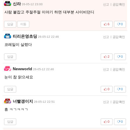
신라
26-05-12 23:00
신고
|
공감 확인
사람 붙잡고 주절주절 이야기 하면 대부분 사이비던디
답글
이동
6
0
티리온영초딩
26-05-12 22:46
신고
|
공감 확인
코레일이 살렸다
답글
2
0
Newworld
26-05-12 22:46
신고
|
공감 확인
눈이 참 맑으세요
답글
0
0
너빨갱이지
26-05-12 22:51
신고
|
공감 확인
휴 ㅋㄱㅋㅋㄱ
답글
0
0