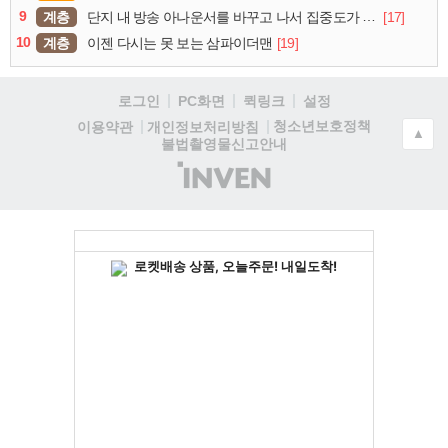
9
계층
[17]
단지 내 방송 아나운서를 바꾸고 나서 집중도가 확 올라갔다는 한 아파트의 안내방송
10
계층
[19]
이젠 다시는 못 보는 삼파이더맨
로그인
PC화면
퀵링크
설정
청소년보호정책
이용약관
개인정보처리방침
▲
불법촬영물신고안내
(주)
인
벤