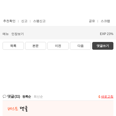
추천확인
신고
스팸신고
공유
스크랩
메뉴
인장보기
EXP 23%
목록
본문
이전
다음
댓글쓰기
댓글
(11)
등록순
|
최신순
새로고침