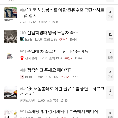
"미국 해상봉쇄로 이란 원유수출 중단‥하르
이슈
3
그섬 정지"
댓글
균터
Lv.42
조회 940
15:46
산업혁명때 영국 노동자 숙소
계층
11
댓글
Earth
Lv.96
조회 1585
추천 4
15:44
주말에 차 끌고 어디 안 나가는 이유.
유머
7
댓글
전자팔찌
Lv.93
조회 1934
추천 2
15:44
정중하고 주세요 해야지?
계층
2
댓글
Blume
Lv.86
조회 1187
추천 2
15:43
"美 해상봉쇄로 이란 원유수출 중단…하르그
이슈
1
섬 정지"
댓글
빈센트멧젠
Lv.60
조회 795
15:39
소개팅녀가 경제개념이 부족해서 헤어짐
유머
8
댓글
하루5프로
Lv.50
조회 2276
추천 1
15:38