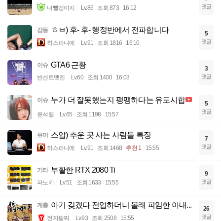
댓글
너빨갱이지
Lv.86
조회 873
16:12
ㅎㅂ) 후- 후- 행정반에서 전파합니다
감동
5
댓글
히스파니에
Lv.91
조회 1816
16:10
GTA6 근황
이슈
3
댓글
빈센트멧젠
Lv.60
조회 1400
16:03
누가 더 잘못했는지 팽팽하다는 유도시합
이슈
5
댓글
윤석렬
Lv.65
조회 1198
15:57
스압) 추운 곳 사는 사람들 특징
유머
7
댓글
히스파니에
Lv.91
조회 1468
추천 1
15:55
부활한 RTX 2080 Ti
기타
9
댓글
파노키
Lv.51
조회 1633
15:55
아기 갖겠다 전업하더니 몰래 피임한 아내...
계층
26
댓글
전자팔찌
Lv.93
조회 2508
15:55