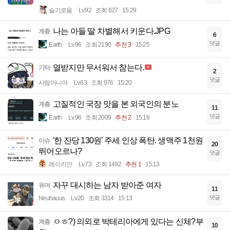
슬기로움
Lv.92
조회 627
15:29
나는 아들 딸 차별해서 키운다.JPG
계층
6
댓글
Earth
Lv.96
조회 2190
추천 3
15:25
열받지만 무서워서 참는다.
기타
2
댓글
사람아니야
Lv.63
조회 976
15:20
고질적인 국장 맛을 본 외국인의 분노
계층
11
댓글
Earth
Lv.96
조회 2009
추천 2
15:18
'한 잔당 130원' 주세 인상 폭탄. 생맥주 1천원
이슈
20
뛰어오르나?
댓글
레이키얀
Lv.73
조회 1492
추천 1
15:13
자꾸 대시하는 남자 받아준 여자
유머
11
댓글
Neuhauus
Lv.20
조회 3314
15:13
ㅇㅎ?) 의외로 박테리아에게 있다는 신체?부
계층
10