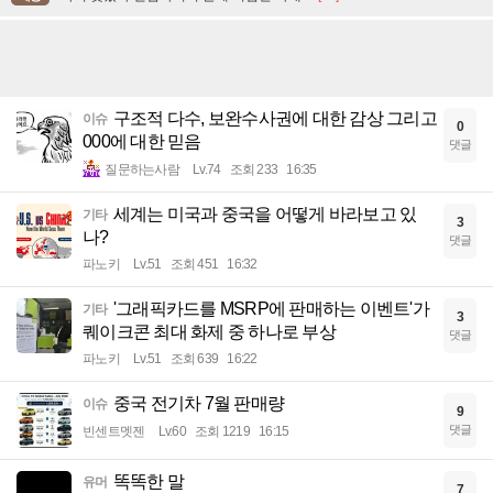
구조적 다수, 보완수사권에 대한 감상 그리고
이슈
0
000에 대한 믿음
댓글
질문하는사람
Lv.74
조회 233
16:35
세계는 미국과 중국을 어떻게 바라보고 있
기타
3
나?
댓글
파노키
Lv.51
조회 451
16:32
'그래픽카드를 MSRP에 판매하는 이벤트'가
기타
3
퀘이크콘 최대 화제 중 하나로 부상
댓글
파노키
Lv.51
조회 639
16:22
중국 전기차 7월 판매량
이슈
9
댓글
빈센트멧젠
Lv.60
조회 1219
16:15
똑똑한 말
유머
7