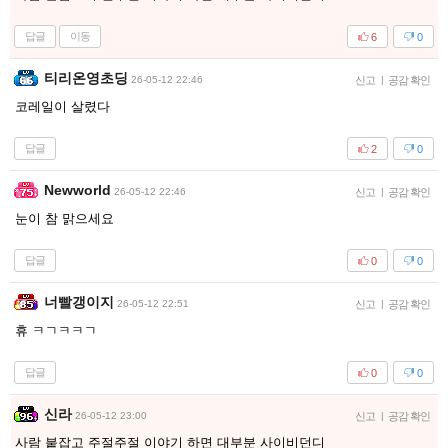
답글
이동
6
0
티리온영초딩
26-05-12 22:46
신고
|
공감 확인
코레일이 살렸다
답글
2
0
Newworld
26-05-12 22:46
신고
|
공감 확인
눈이 참 맑으세요
답글
0
0
너빨갱이지
26-05-12 22:51
신고
|
공감 확인
휴 ㅋㄱㅋㅋㄱ
답글
0
0
신라
26-05-12 23:00
신고
|
공감 확인
사람 붙잡고 주절주절 이야기 하면 대부분 사이비던디