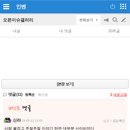
인벤
오픈이슈갤러리
전체보기
공
검
글
지
색
내글
내 댓글
10추글
on/off
쓰
기
[본문 보기]
댓글
(11)
등록순
|
최신순
새로고침
신라
26-05-12 23:00
신고
|
공감 확인
사람 붙잡고 주절주절 이야기 하면 대부분 사이비던디