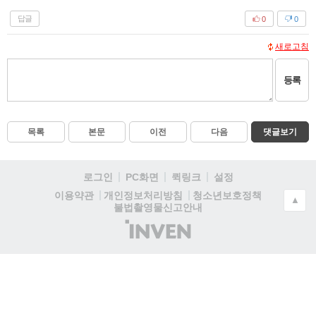
답글
0
0
새로고침
등록
목록
본문
이전
다음
댓글보기
로그인
PC화면
퀵링크
설정
청소년보호정책
이용약관
개인정보처리방침
▲
불법촬영물신고안내
(주)
인
벤