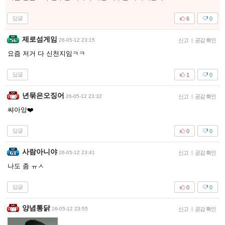
답글
6
0
제로섬게임
26-05-12 23:15
신고
|
공감 확인
요즘 저거 다 신천지임ㅋㅋ
답글
1
0
년묶은오징어
26-05-12 23:32
신고
|
공감 확인
쌰아앙❤️
답글
0
0
사람아니야
26-05-12 23:41
신고
|
공감 확인
나도 좀 ㅠㅅ
답글
0
0
양념통닭
26-05-12 23:55
신고
|
공감 확인