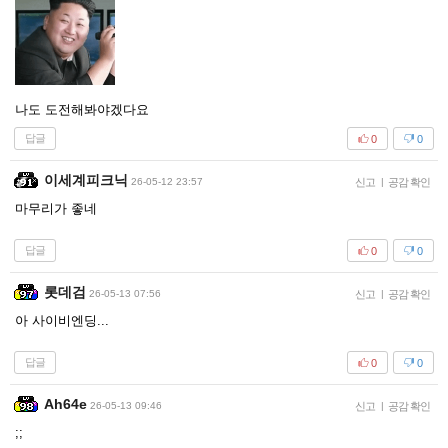
나도 도전해봐야겠다요
답글
0
0
이세계피크닉
26-05-12 23:57
신고
|
공감 확인
마무리가 좋네
답글
0
0
롯데검
26-05-13 07:56
신고
|
공감 확인
아 사이비엔딩...
답글
0
0
Ah64e
26-05-13 09:46
신고
|
공감 확인
;;