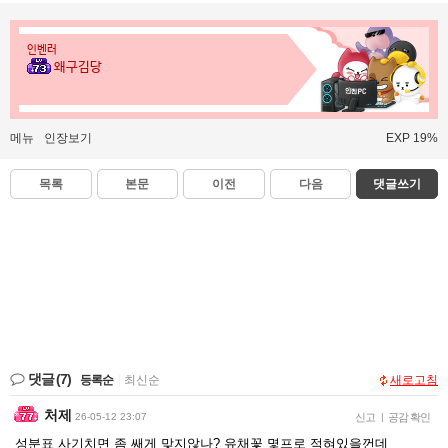
인벤러
왜구김당
메뉴
인장보기
EXP 19%
목록
본문
이전
다음
댓글쓰기
댓글
(7)
등록순
|
최신순
새로고침
처제
26-05-12 23:07
신고
|
공감 확인
성분표 사기치면 좀 쌔게 맞지않나? 유채꽃 몇프로 적혀있을껀데