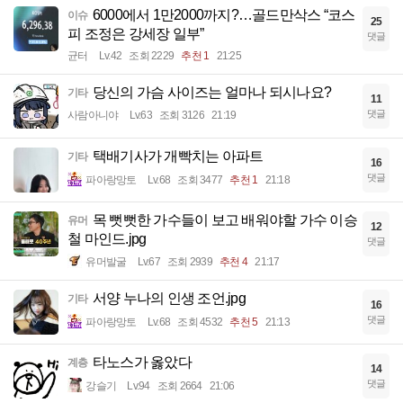
6000에서 1만2000까지?…골드만삭스 “코스
이슈
25
피 조정은 강세장 일부”
댓글
균터
Lv.42
조회 2229
추천 1
21:25
당신의 가슴 사이즈는 얼마나 되시나요?
기타
11
댓글
사람아니야
Lv.63
조회 3126
21:19
택배기사가 개빡치는 아파트
기타
16
댓글
파아랑망토
Lv.68
조회 3477
추천 1
21:18
목 뻣뻣한 가수들이 보고 배워야할 가수 이승
유머
12
철 마인드.jpg
댓글
유머발굴
Lv.67
조회 2939
추천 4
21:17
서양 누나의 인생 조언.jpg
기타
16
댓글
파아랑망토
Lv.68
조회 4532
추천 5
21:13
타노스가 옳았다
계층
14
댓글
강슬기
Lv.94
조회 2664
21:06