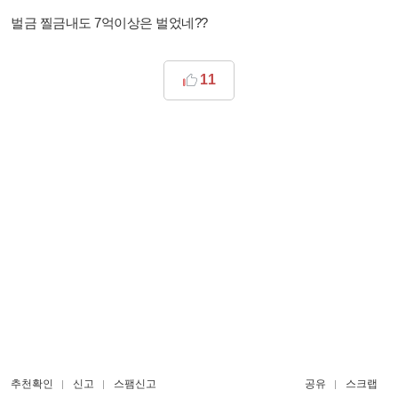
벌금 찔금내도 7억이상은 벌었네??
11
추천확인
신고
스팸신고
공유
스크랩