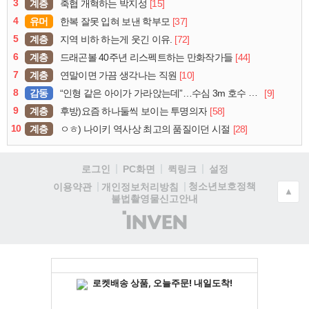
3
계층
[15]
축협 개혁하는 박지성
4
유머
[37]
한복 잘못 입혀 보낸 학부모
5
계층
[72]
지역 비하 하는게 웃긴 이유.
6
계층
[44]
드래곤볼 40주년 리스펙트하는 만화작가들
7
계층
[10]
연말이면 가끔 생각나는 직원
8
감동
[9]
“인형 같은 아이가 가라앉는데”…수심 3m 호수 뛰어든 60대 의인
9
계층
[58]
후방)요즘 하나둘씩 보이는 투명의자
10
계층
[28]
ㅇㅎ) 나이키 역사상 최고의 품질이던 시절
로그인
PC화면
퀵링크
설정
청소년보호정책
이용약관
개인정보처리방침
▲
불법촬영물신고안내
(주)
인
벤