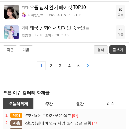
요즘 남자 인기 헤어컷 T0P10
기타
20
댓글
파아랑망토
Lv.68
조회 5119
21:03
태국 공항에서 민폐인 중국인들
기타
9
댓글
꿻뻵뗗
Lv.90
조회 2928
21:02
최근
다음
검색
글쓰기
1
2
3
4
5
오픈 이슈 갤러리 화제글
오늘의 화제
주간
월간
이슈
1
유머
[97]
조카 용돈 주다가 뺏은 삼촌
2
계층
[27]
신남성연대 배인규 사망 소식 댓글 근황