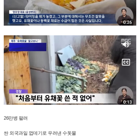
26만병 팔려
싼 외국과일 껍데기로 우려낸 수돗물