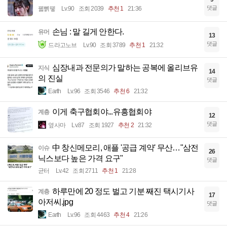
댓글
꿻뻵뗗
Lv.90
조회 2039
추천 1
21:36
손님 : 말 길게 안한다.
유머
13
댓글
드라고노브
Lv.90
조회 3789
추천 1
21:32
심장내과 전문의가 말하는 공복에 올리브유
지식
14
의 진실
댓글
Earth
Lv.96
조회 3546
추천 6
21:32
이게 축구협회야...유흥협회야
계층
12
댓글
옆사마
Lv.87
조회 1927
추천 2
21:32
中 창신메모리, 애플 '공급 계약' 무산…"삼전
이슈
26
닉스보다 높은 가격 요구"
댓글
균터
Lv.42
조회 2711
추천 1
21:28
하루만에 20 정도 벌고 기분 째진 택시기사
계층
17
아저씨.jpg
댓글
Earth
Lv.96
조회 4463
추천 4
21:26