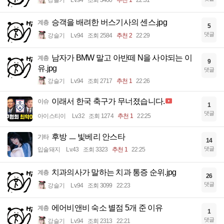
승객을 배려한 버스기사의 센스.jpg
계층
5
댓글
강슬기
Lv.94
조회 2584
추천 2
22:29
남자가 BMW 말고 아반떼 N을 사야되는 이
계층
9
유.jpg
댓글
강슬기
Lv.94
조회 2717
추천 1
22:26
이래서 한국 축구가 무너졌습니다.
이슈
1
댓글
아이스티이
Lv.32
조회 1274
추천 1
22:25
후방 ㅡ 빛베리 안스타
기타
14
댓글
입술돼지
Lv.43
조회 3323
추천 1
22:25
치과의사가 말하는 치과 통증 순위.jpg
계층
26
댓글
강슬기
Lv.94
조회 3099
22:23
에어비앤비 숙소 별점 5개 준 이유
계층
1
댓글
강슬기
Lv.94
조회 2313
22:21