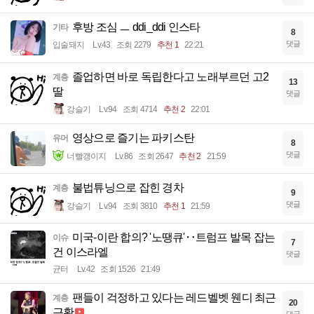
후방 조심 ㅡ ddi_ddi 인스타
기타
8
댓글
입술돼지
Lv.43
조회 2279
추천 1
22:21
졸업하면 바로 독립한다고 노래부르던 고2
계층
13
딸
댓글
강슬기
Lv.94
조회 4714
추천 2
22:01
영상으로 즐기는 파키스탄
유머
8
댓글
너빨갱이지
Lv.86
조회 2647
추천 2
21:59
불법튜닝으로 잡힌 경차
계층
9
댓글
강슬기
Lv.94
조회 3810
추천 1
21:59
미국-이란 합의? '노땡큐'‥트럼프 발목 잡는
이슈
7
건 이스라엘
댓글
균터
Lv.42
조회 1526
21:49
팬들이 걱정하고 있다는 레드벨벳 웬디 최근
계층
20
근황
댓글