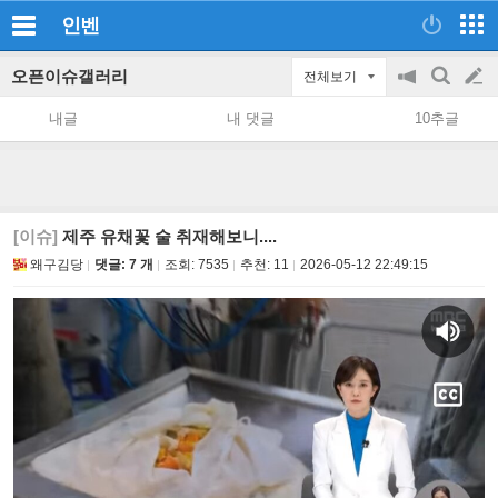
인벤
오픈이슈갤러리
전체보기
공
검
글
지
색
내글
내 댓글
10추글
on/off
쓰
기
[이슈]
제주 유채꽃 술 취재해보니....
왜구김당
댓글: 7 개
조회:
7535
추천:
11
2026-05-12 22:49:15