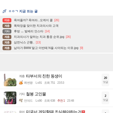
ㅇㅇㄱ 지금 뜨는 글
죽여줄까? 죽여라...오케이 콜
[26]
이슈
폭락장을 맞이한 치과의사와 고객
계층
후방 ㅡ 빛베리 안스타
[14]
기타
치과의사가 말하는 치과 통증 순위.jpg
[26]
계층
삼전닉스 근황..
[13]
계층
남자가 BMW 말고 아반떼 N을 사야되는 이유.jpg
[9]
계층
타부서의 친한 동생이
계층
20
댓글
쾌변왕
Lv.91
조회 751
23:53
철봉 고인물
기타
2
댓글
언데드
Lv.90
조회 638
추천 1
23:48
미국서 게임할때 조심해야하는거
유머