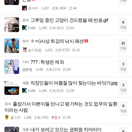
옆사마
Lv.87
조회 2404
21:44
그루밍 중인 고양이 건드렸을 때 반응.gif
유머
6
댓글
Earth
Lv.96
조회 2811
21:44
ㅎㅂ)사상 최강의 낚시 패션
유머
21
댓글
슬기로움
Lv.92
조회 6720
21:41
??? : 학생은 제외
기타
3
댓글
꿻뻵뗗
Lv.90
조회 2174
21:40
직장인들이 여름철 많이 찾는다는 바닷가.jpg
계층
3
댓글
Earth
Lv.96
조회 3141
21:39
출장가서 이쁜이들 만나고 평가하는 것도 업무의 일환
유머
9
이라는 사람
댓글
풀소유
Lv.86
조회 2762
추천 2
21:38
내가 보려고 모으는 권희원 치어리더
계층
9