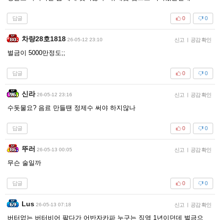
답글
0
0
차량28호1818
26-05-12 23:10
신고
|
공감 확인
벌금이 5000만정도;;
답글
0
0
신라
26-05-12 23:16
신고
|
공감 확인
수돗물요? 음료 만들땐 정제수 써야 하지않나
답글
0
0
뚜러
26-05-13 00:05
신고
|
공감 확인
무슨 술일까
답글
0
0
Lus
26-05-13 07:18
신고
|
공감 확인
버터없는 버터비어 팔다가 어반자카파 누구는 징역 1년이던데 벌금으