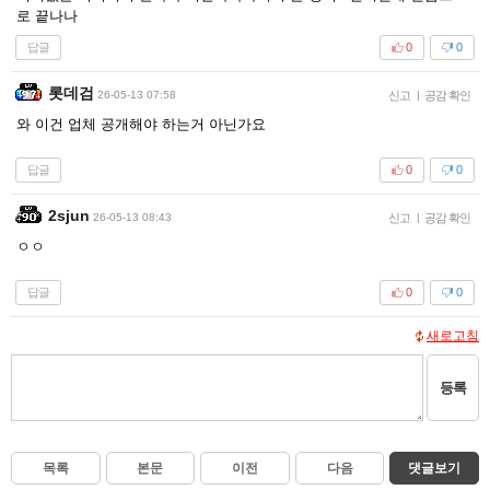
로 끝나나
답글
0
0
롯데검
26-05-13 07:58
신고
|
공감 확인
와 이건 업체 공개해야 하는거 아닌가요
답글
0
0
2sjun
26-05-13 08:43
신고
|
공감 확인
ㅇㅇ
답글
0
0
새로고침
등록
목록
본문
이전
다음
댓글보기