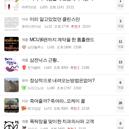
1
댓글
하루5프로
Lv.50
조회 1141
23:21
미리 알고있었던 클린스만
이슈
3
댓글
호박이쪼아요
Lv.12
조회 1778
추천 3
23:20
MCU)6편까지 계약을 한 톰홀랜드
계층
11
댓글
낭만블루스
Lv.91
조회 1860
23:08
삼전닉스 근황..
계층
13
댓글
전자팔찌
Lv.93
조회 3059
추천 1
23:06
정상적으로 내려오는방법은없어?
유머
6
댓글
드라고노브
Lv.90
조회 1767
23:02
죽여줄까? 죽여라...오케이 콜
이슈
26
댓글
왜구김당
Lv.73
조회 3585
추천 2
22:34
폭락장을 맞이한 치과의사와 고객
계층
0
댓글
강슬기
Lv.94
조회 3400
추천 1
22:31