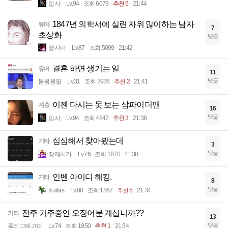
입사
Lv.94
조회 6079
추천 6
21:44
1847년 의학서에 실린 자위 많이하는 남자
유머
7
초상화
댓글
옆사마
Lv.87
조회 5099
21:42
결혼 하면 생기는 일
유머
11
댓글
봄봄봉필
Lv.31
조회 3936
추천 2
21:41
이젠 다시는 못 보는 삼파이더맨
계층
16
댓글
입사
Lv.94
조회 4847
추천 3
21:38
심심해서 찾아봤는데
기타
3
댓글
장재시카
Lv.76
조회 1870
21:38
인벤 아이디 해킹.
기타
8
댓글
Kurtas
Lv.88
조회 1867
추천 5
21:34
전주 거주중인 오징어분 계십니까??
기타
13
댓글
졸리고배고파
Lv.74
조회 1950
추천 1
21:34