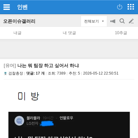
인벤
오픈이슈갤러리
전체보기
공
검
글
지
색
내글
내 댓글
10추글
on/off
쓰
기
[유머]
나는 뭐 팀장 하고 싶어서 하냐
검찰총장
댓글: 17 개
조회:
7389
추천:
5
2026-05-12 22:50:51