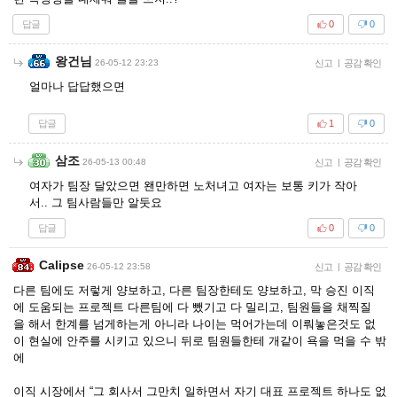
답글
0
0
왕건님
26-05-12 23:23
신고
|
공감 확인
얼마나 답답했으면
답글
1
0
삼조
26-05-13 00:48
신고
|
공감 확인
여자가 팀장 달았으면 왠만하면 노처녀고 여자는 보통 키가 작아
서.. 그 팀사람들만 알둣요
답글
0
0
Calipse
26-05-12 23:58
신고
|
공감 확인
다른 팀에도 저렇게 양보하고, 다른 팀장한테도 양보하고, 막 승진 이직
에 도움되는 프로젝트 다른팀에 다 뺐기고 다 밀리고, 팀원들을 채찍질
을 해서 한계를 넘게하는게 아니라 나이는 먹어가는데 이뤄놓은것도 없
이 현실에 안주를 시키고 있으니 뒤로 팀원들한테 개같이 욕을 먹을 수 밖
에
이직 시장에서 “그 회사서 그만치 일하면서 자기 대표 프로젝트 하나도 없