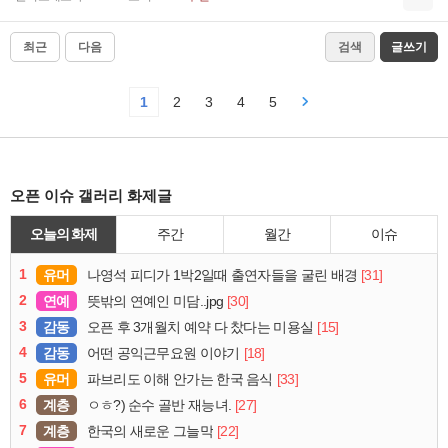
최근
다음
검색
글쓰기
1
2
3
4
5
오픈 이슈 갤러리 화제글
오늘의 화제
주간
월간
이슈
1
유머
[31]
나영석 피디가 1박2일때 출연자들을 굴린 배경
2
연예
[30]
뜻밖의 연예인 미담..jpg
3
감동
[15]
오픈 후 3개월치 예약 다 찼다는 미용실
4
감동
[18]
어떤 공익근무요원 이야기
5
유머
[33]
파브리도 이해 안가는 한국 음식
6
계층
[27]
ㅇㅎ?) 순수 골반 재능녀.
7
계층
[22]
한국의 새로운 그늘막