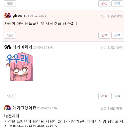
답글
1
0
glreon
26-05-12 23:01
신고
|
공감 확인
사람이 아닌 놈들을 너무 사람 취급 해주셨네
답글
3
0
타카미치카
26-05-12 23:02
신고
|
공감 확인
답글
0
0
얘가그랬어요
26-05-12 23:07
신고
|
공감 확인
Lg전자에
키작은 노처녀에 팀장 단 사람이 많나? 익명커뮤니티에서 익명 쌩까고 저
런 특정성늘 내세워 글을 쓰지..?