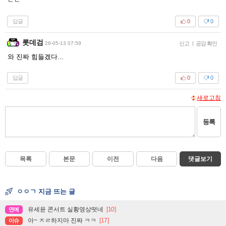
ㄷㄷ
답글
0
0
롯데검
26-05-13 07:59
신고
|
공감 확인
와 진짜 힘들겠다...
답글
0
0
새로고침
등록
목록
본문
이전
다음
댓글보기
ㅇㅇㄱ 지금 뜨는 글
유세윤 콘서트 실황영상떳네
[10]
연예
아~ ㅈㄹ하지마 진짜 ㅋㅋ
[17]
이슈