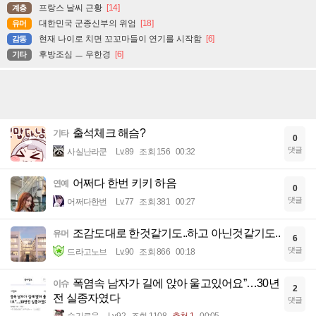
프랑스 날씨 근황
[14]
계층
대한민국 군종신부의 위엄
[18]
유머
현재 나이로 치면 꼬꼬마들이 연기를 시작함
[6]
감동
후방조심 ㅡ 우한경
[6]
기타
출석체크 해슴?
기타
0
댓글
사실난라쿤
Lv.89
조회 156
00:32
어쩌다 한번 키키 하음
연예
0
댓글
어쩌다한번
Lv.77
조회 381
00:27
조감도대로 한것같기도..하고 아닌것같기도..
유머
6
댓글
드라고노브
Lv.90
조회 866
00:18
폭염속 남자가 길에 앉아 울고있어요”…30년
이슈
2
전 실종자였다
댓글
슬기로움
Lv.92
조회 1108
추천 1
00:05