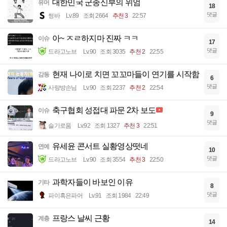
대한민국 군종신부의 위엄
유머
18
댓글
썽바
Lv.89
조회 2664
추천 3
22:57
아~ ㅈㄹ하지마 진짜 ㅋㅋ
이슈
17
댓글
드라고노브
Lv.90
조회 3035
추천 2
22:55
현재 나이로 치면 꼬꼬마들이 연기를 시작함
감동
6
댓글
사랑방손님
Lv.90
조회 2237
추천 2
22:54
축구협회 성접대 파문 2차 보도
이슈
9
댓글
슬기로움
Lv.92
조회 1327
추천 3
22:51
유세윤 콘서트 실황영상떳네
연예
10
댓글
드라고노브
Lv.90
조회 3554
추천 3
22:50
과학자들이 바보인 이유
기타
8
댓글
파이혹은파어
Lv.91
조회 1984
22:49
프랑스 날씨 근황
계층
14