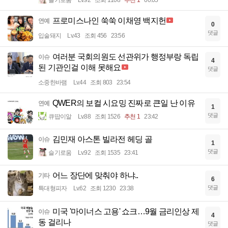
프로미스나인 쑥쑥 이채영 백지헌
연예
0
댓글
입술돼지
Lv.43
조회 456
23:56
여러분 국회의원도 선관위가 행정부랑 독립
이슈
4
된 기관인걸 이해 못해요
댓글
소중한바램
Lv.44
조회 803
23:54
QWER의 보컬 시요밍 진짜로 큰일 난 이유
연예
1
댓글
큐땁이알
Lv.88
조회 1526
추천 1
23:42
김민재 아스톤 빌라전 헤딩 골
이슈
1
댓글
슬기로움
Lv.92
조회 1535
23:41
어느 장단에 맞춰야 하냐..
기타
6
댓글
특대형피자
Lv.62
조회 1230
23:38
미국 '마이너스 고용' 쇼크…9월 금리인상 제
이슈
4
동 걸리나
댓글