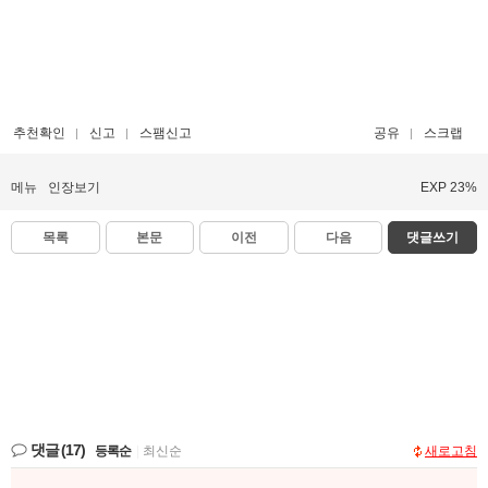
추천확인
신고
스팸신고
공유
스크랩
메뉴
인장보기
EXP 23%
목록
본문
이전
다음
댓글쓰기
댓글
(17)
등록순
|
최신순
새로고침