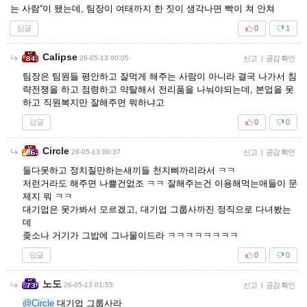
는 사람“이 됐는데, 팀장이 여태까지 한 짓이 생각나면 빡이 쳐 안쳐
답글
0
1
Calipse
26-05-13 00:05
신고
|
공감 확인
팀장은 팀원들 평안하고 잘먹게 해주는 사람이 아니라 결국 나가서 침
략전쟁을 하고 점령하고 약탈해서 전리품을 나눠야되는데, 본업을 못
하고 직원복지만 잘해주면 뭐하냐고
답글
0
0
Circle
26-05-13 00:37
신고
|
공감 확인
둘다못하고 정치질만하는새끼들 천지삐까리라서 ㅋㅋ
저런거라도 해주면 나쁠건없조 ㅋㅋ 잘해주는건 이용해먹는애들이 문
제지 뭐 ㅋㅋ
대기업은 못가봐서 모르겠고, 대기업 그룹사까진 정직으로 다녀봤는
데
좆소나 거기가 그밥에 그나물이드라 ㅋㅋㅋㅋㅋㅋㅋㅋ
답글
0
0
노도
26-05-13 01:55
신고
|
공감 확인
@Circle
대기업 그룹사라