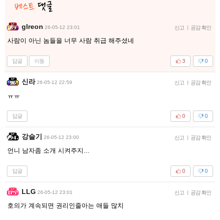
glreon
26-05-12 23:01
신고
|
공감 확인
사람이 아닌 놈들을 너무 사람 취급 해주셨네
답글
이동
3
0
신라
26-05-12 22:59
신고
|
공감 확인
ㅠㅠ
답글
0
0
강슬기
26-05-12 23:00
신고
|
공감 확인
언니 남자좀 소개 시켜주지...
답글
0
0
LLG
26-05-12 23:01
신고
|
공감 확인
호의가 계속되면 권리인줄아는 애들 많치