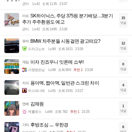
균터
Lv.42
조회 1135
23:37
SK하이닉스, 주당 375원 분기배당…3분기
이슈
15
추가 주주환원도 예고
댓글
균터
Lv.42
조회 1495
23:28
BMW 차주분들 시동걸면 광고떠요?
유머
12
댓글
드라고노브
Lv.90
조회 1821
23:28
이자 진죠우니 잇폰메 쇼부!
게임
0
댓글
사랑방손님
Lv.90
조회 900
추천 1
23:28
용아맥, 짭아맥, 일반관 스크린 차이
지식
4
댓글
히스파니에
Lv.91
조회 1591
23:27
김채원
연예
1
댓글
케를로스
Lv.86
조회 782
추천 1
23:25
후방조심 ㅡ 우한경
기타
6
댓글