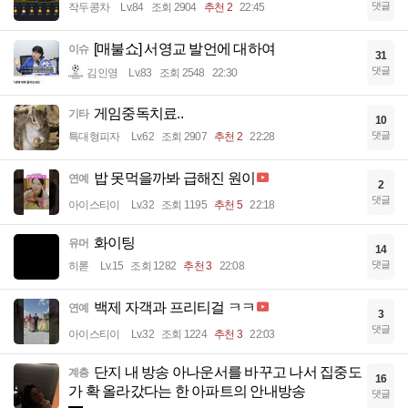
댓글
작두콩차
Lv.84
조회 2904
추천 2
22:45
[매불쇼] 서영교 발언에 대하여
이슈
31
댓글
김인영
Lv.83
조회 2548
22:30
게임중독치료..
기타
10
댓글
특대형피자
Lv.62
조회 2907
추천 2
22:28
밥 못먹을까봐 급해진 원이
연예
2
댓글
아이스티이
Lv.32
조회 1195
추천 5
22:18
화이팅
유머
14
댓글
히롣
Lv.15
조회 1282
추천 3
22:08
백제 자객과 프리티걸 ㅋㅋ
연예
3
댓글
아이스티이
Lv.32
조회 1224
추천 3
22:03
단지 내 방송 아나운서를 바꾸고 나서 집중도
계층
16
가 확 올라갔다는 한 아파트의 안내방송
댓글