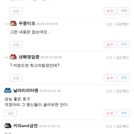
답글
0
0
우중미모
26-05-13 04:58
신고
|
공감 확인
그런 내용은 없는데요...
답글
0
0
년째영업중
26-05-13 09:06
신고
|
공감 확인
? 저정도면 최고의팀장인데?
답글
0
0
날라리피터팬
26-05-13 01:46
신고
|
공감 확인
성능 좋은 호구
걱정마라 그 병신들이 굴러보면 안다
답글
0
0
커피and금연
26-05-13 02:13
신고
|
공감 확인