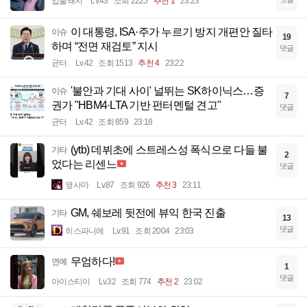
입술돼지
Lv.43
조회 2225
추천 1
23:23
이 대통령, ISA·주가 누르기 방지 개편안 질타
이슈
19
하며 “전면 재검토” 지시
댓글
균터
Lv.42
조회 1513
추천 4
23:22
'불안과 기대 사이' 널뛰는 SK하이닉스…증
이슈
7
권가 "HBM4·LTA 기반 펀터멘털 견고"
댓글
균터
Lv.42
조회 859
23:18
(ytb) 데뷔초에 스트레스성 폭식으로 다들 불
기타
2
었다는 리센느
댓글
옆사마
Lv.87
조회 926
추천 3
23:11
GM, 쉐보레 뒷전에 뷰익 한국 진출
기타
13
댓글
히스파니에
Lv.91
조회 2004
23:03
무엄하다!
연예
1
댓글
아이스티이
Lv.32
조회 774
추천 2
23:02