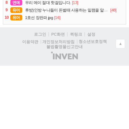
8
연예
[13]
우리 메이 절대 핫걸입니다.
9
유머
[48]
후방)인방 누나들이 돈벌때 사용하는 밑캠을 알아보자
10
유머
[16]
1호선 장판파.jpg
로그인
PC화면
퀵링크
설정
청소년보호정책
이용약관
개인정보처리방침
▲
불법촬영물신고안내
(주)
인
벤