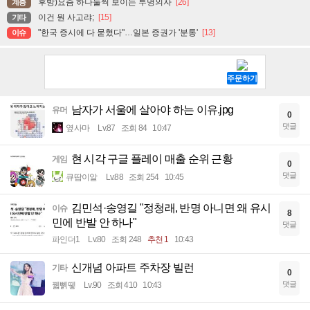
후방)요즘 하나둘씩 보이는 투명의자
[26]
계층
이건 뭔 사고랴;
[15]
기타
"한국 증시에 다 묻혔다"…일본 증권가 '분통'
[13]
이슈
남자가 서울에 살아야 하는 이유.jpg
유머
0
댓글
옆사마
Lv.87
조회 84
10:47
현 시각 구글 플레이 매출 순위 근황
게임
0
댓글
큐땁이알
Lv.88
조회 254
10:45
김민석·송영길 "정청래, 반명 아니면 왜 유시
이슈
8
민에 반발 안 하나"
댓글
파인더1
Lv.80
조회 248
추천 1
10:43
신개념 아파트 주차장 빌런
기타
0
댓글
꿻뻵뗗
Lv.90
조회 410
10:43