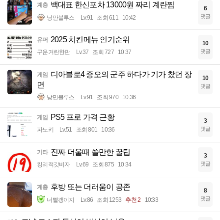
백대표 한신포차 13000원 짜리 계란찜
계층
6
댓글
낭만블루스
Lv.91
조회 611
10:42
2025 치킨메뉴 인기순위
유머
10
댓글
구운겨란한판
Lv.37
조회 727
10:37
디아블로4 증오의 군주 하다가 기가 찼던 장
게임
10
면
댓글
낭만블루스
Lv.91
조회 970
10:36
PS5 프로 가격 근황
게임
3
댓글
파노키
Lv.51
조회 801
10:36
진짜 더울때 쓸만한 꿀팁
기타
3
댓글
킹리적갓비자
Lv.69
조회 875
10:34
후방 또는 더러움이 공존
계층
8
댓글
너빨갱이지
Lv.86
조회 1253
추천 2
10:33