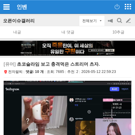
인벤
오픈이슈갤러리
전체보기
공
검
글
지
색
내글
내 댓글
10추글
on/off
쓰
기
[유머]
초코슬라임 보고 충격먹은 스트리머 츠자.
전자팔찌
댓글: 10 개
조회:
7685
추천:
2
2026-05-12 22:59:23