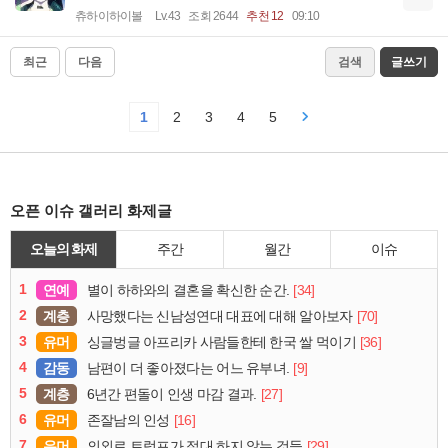
츄하이하이볼
Lv.43
조회 2644
추천 12
09:10
최근
다음
검색
글쓰기
1
2
3
4
5
오픈 이슈 갤러리 화제글
오늘의 화제
주간
월간
이슈
1
연예
[34]
별이 하하와의 결혼을 확신한 순간.
2
계층
[70]
사망했다는 신남성연대 대표에 대해 알아보자
3
유머
[36]
싱글벙글 아프리카 사람들한테 한국 쌀 먹이기
4
감동
[9]
남편이 더 좋아졌다는 어느 유부녀.
5
계층
[27]
6년간 편돌이 인생 마감 결과.
6
유머
[16]
존잘남의 인성
7
유머
[29]
의외로 트럼프가 절대 하지 않는 것들