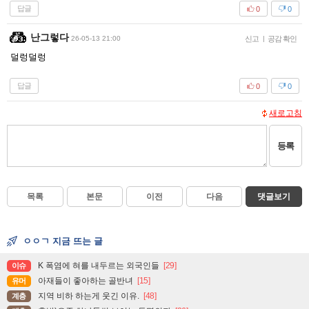
답글
0
0
난그렇다
26-05-13 21:00
신고
|
공감 확인
덜렁덜렁
답글
0
0
새로고침
등록
목록
본문
이전
다음
댓글보기
ㅇㅇㄱ 지금 뜨는 글
K 폭염에 혀를 내두르는 외국인들
[29]
이슈
아재들이 좋아하는 골반녀
[15]
유머
지역 비하 하는게 웃긴 이유.
[48]
계층