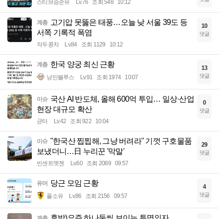
스티브승준유
Lv.76
조회 548
10:12
고기압 못뚫은 태풍…오늘 낮 서울 39도 등
계층
10
서쪽 기록적 폭염
댓글
작두콩차
Lv.84
조회 1129
10:12
한국 양궁 최신 근황
계층
13
댓글
낭만블루스
Lv.91
조회 1974
10:07
국산 AI 반도체, 올해 600억 투입… 일상·산업
이슈
0
현장 대규모 확산
댓글
균터
Lv.42
조회 922
10:04
"한국산 찝찝해, 그냥 버려라" 기껏 구호물품
이슈
29
보냈더니…日 누리꾼 '막말'
댓글
빈센트멧젠
Lv.60
조회 2089
09:57
당근 모임 근황
유머
4
댓글
풀소유
Lv.86
조회 2156
09:57
후방)요즘 하나둘씩 보이는 투명의자
계층