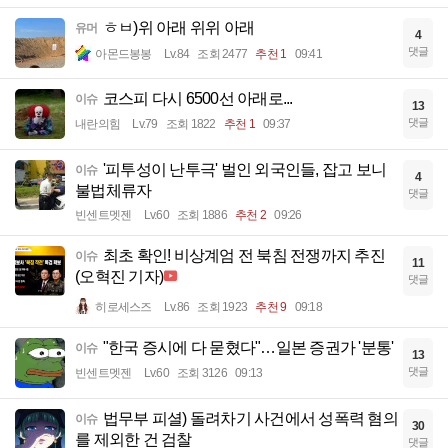
ㅎㅂ)위 아래 위위 아래
유머
4
댓글
아몬드봉봉
Lv.84
조회 2477
추천 1
09:41
코스피 다시 6500선 아래로...
이슈
13
댓글
내란의힘
Lv.79
조회 1822
추천 1
09:37
'피투성이 난투극' 벌인 외국인들, 잡고 보니
이슈
4
불법체류자
댓글
빈센트멧젠
Lv.60
조회 1886
추천 2
09:26
최초 확인! 비상계엄 전 북침 전쟁까지 추진
이슈
11
(오혁진 기자)
댓글
히로세스즈
Lv.86
조회 1923
추천 9
09:18
"한국 증시에 다 묻혔다"…일본 증권가 '분통'
이슈
13
댓글
빈센트멧젠
Lv.60
조회 3126
09:13
법무부 피셜) 돌려차기 사건에서 성폭력 혐의
이슈
30
를 제외한 건 검찰
댓글