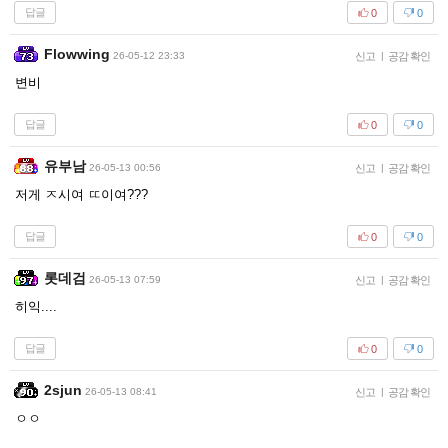
답글
0
0
Flowwing
26-05-12 23:33
신고
|
공감 확인
변비
답글
0
0
유부남
26-05-13 00:56
신고
|
공감 확인
저게 ㅈ시여 ㄸ이여???
답글
0
0
롯데검
26-05-13 07:59
신고
|
공감 확인
히익....
답글
0
0
2sjun
26-05-13 08:41
신고
|
공감 확인
ㅇㅇ