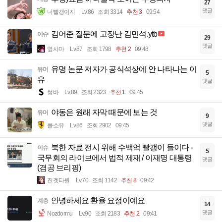
27
댓글
너빨갱이지
Lv.86
조회 3314
추천 3
09:54
김어준 질문에 고장난 김민석.ytb
이슈
29
댓글
옆사마
Lv.87
조회 1798
추천 2
09:48
유명 논문 저자가 공식석상에 안 나타나는 이
유머
5
유
댓글
썽바
Lv.89
조회 2323
추천 1
09:45
야동은 원래 자막 때문에 보는 것
유머
9
댓글
풀소유
Lv.86
조회 2902
09:45
북한 자료 전시 위해 수백억 빨갱이 들이다 -
이슈
5
국무회의 라이브에서 법적 제재 / 이재명 대통령
댓글
(겸공 브리핑)
진겟타원
Lv.70
조회 1142
추천 8
09:42
안녕하세요 환율 요정이예요
계층
14
댓글
Nozdormu
Lv.90
조회 2183
추천 2
09:41