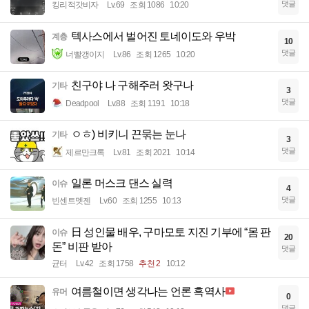
댓글
킹리적갓비자
Lv.69
조회 1086
10:20
텍사스에서 벌어진 토네이도와 우박
계층
10
댓글
너빨갱이지
Lv.86
조회 1265
10:20
친구야 나 구해주러 왓구나
기타
3
댓글
Deadpool
Lv.88
조회 1191
10:18
ㅇㅎ) 비키니 끈묶는 눈나
기타
3
댓글
제르만크록
Lv.81
조회 2021
10:14
일론 머스크 댄스 실력
이슈
4
댓글
빈센트멧젠
Lv.60
조회 1255
10:13
日 성인물 배우, 구마모토 지진 기부에 “몸 판
이슈
20
돈” 비판 받아
댓글
균터
Lv.42
조회 1758
추천 2
10:12
여름철이면 생각나는 언론 흑역사
유머
0
댓글