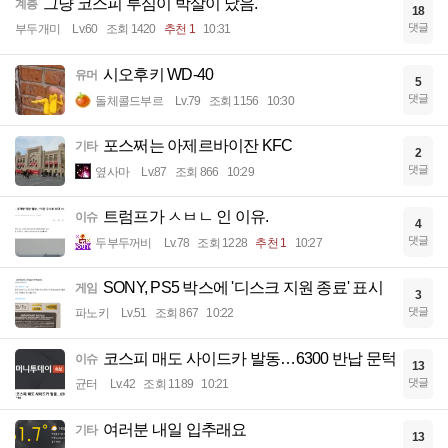
그냥 코스피 투심이 박살이 났음.
계층
18
댓글
부두개미
Lv.60
조회 1420
추천 1
10:31
시오후키 WD-40
유머
5
댓글
돌체콜드부르
Lv.79
조회 1156
10:30
포스쩌는 아제르바이잔 KFC
기타
2
댓글
옆사마
Lv.87
조회 866
10:29
트럼프가 ㅅㅂㄴ 인 이유.
이슈
4
댓글
두부두꺼비
Lv.78
조회 1228
추천 1
10:27
SONY, PS5 박스에 '디스크 지원 종료' 표시
게임
3
댓글
파노키
Lv.51
조회 867
10:22
코스피 매도 사이드카 발동…6300 반납 문턱
이슈
13
댓글
균터
Lv.42
조회 1189
10:21
여러분 내일 입추래요
기타
13