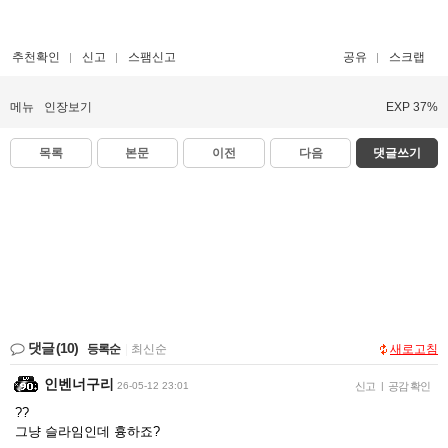
추천확인
신고
스팸신고
공유
스크랩
메뉴
인장보기
EXP 37%
목록
본문
이전
다음
댓글쓰기
댓글
(10)
등록순
|
최신순
새로고침
인벤너구리
26-05-12 23:01
신고
|
공감 확인
??
그냥 슬라임인데 흉하죠?