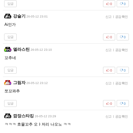
답글
0
0
강슬기
26-05-12 23:01
신고
|
공감 확인
Ai인가
답글
0
0
엘라스틴
26-05-12 23:10
신고
|
공감 확인
꼬추네
답글
0
0
그림자
26-05-12 23:12
신고
|
공감 확인
쪼꼬꽈추
답글
0
0
깜장스타킹
26-05-12 23:29
신고
|
공감 확인
ㅋㅋㅋ 흐물꼬추 오ㅑ저리 나오노 ㅋㅋ