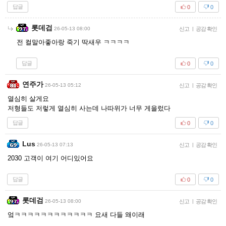
답글
0
0
롯데검
26-05-13 08:00
신고
|
공감 확인
전 컬말아좋아랑 죽기 딱새우 ㅋㅋㅋㅋ
답글
0
0
연주가
26-05-13 05:12
신고
|
공감 확인
열심히 살게요
저형들도 저렇게 열심히 사는데 나따위가 너무 게을렀다
답글
0
0
Lus
26-05-13 07:13
신고
|
공감 확인
2030 고객이 여기 어디있어요
답글
0
0
롯데검
26-05-13 08:00
신고
|
공감 확인
엌ㅋㅋㅋㅋㅋㅋㅋㅋㅋㅋㅋㅋ 요새 다들 왜이래