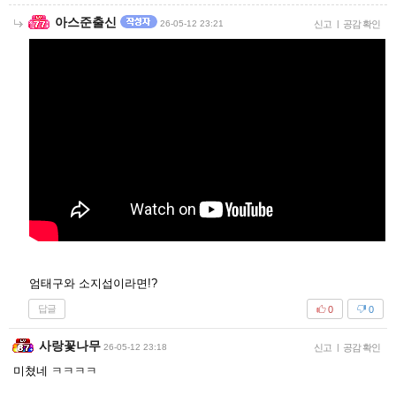
아스준출신
26-05-12 23:21
신고
|
공감 확인
엄태구와 소지섭이라면!?
답글
0
0
사랑꽃나무
26-05-12 23:18
신고
|
공감 확인
미쳤네 ㅋㅋㅋㅋ