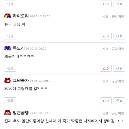
답글
0
0
하이도리
26-05-12 23:55
신고
|
공감 확인
슈퍼 그냥 줘
답글
0
0
독도리
26-05-13 00:25
신고
|
공감 확인
개웃기네ㅋㅋㅋㅋ
답글
0
0
그냥죽자
26-05-13 00:50
신고
|
공감 확인
2030이 그랑죠를 앎? ㅋㅋ
답글
0
0
얼큰곰탱
26-05-13 01:19
신고
|
공감 확인
진짜 추노 알만아좋아랑 신세계 거 죽기 딱좋은 낙지네에서 빵터짐 ㅋㅋ