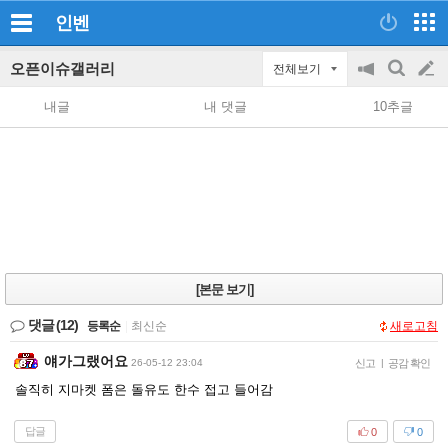
인벤
오픈이슈갤러리
전체보기
공
검
글
지
색
내글
내 댓글
10추글
on/off
쓰
기
[본문 보기]
댓글
(12)
등록순
|
최신순
새로고침
얘가그랬어요
26-05-12 23:04
신고
|
공감 확인
솔직히 지마켓 폼은 돌유도 한수 접고 들어감
답글
0
0