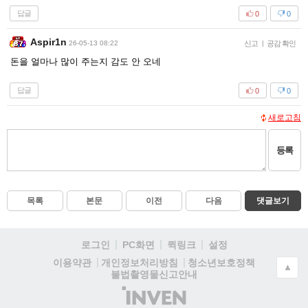
답글
0
0
Aspir1n
26-05-13 08:22
신고
|
공감 확인
돈을 얼마나 많이 주는지 감도 안 오네
답글
0
0
새로고침
등록
목록
본문
이전
다음
댓글보기
로그인
PC화면
퀵링크
설정
청소년보호정책
이용약관
개인정보처리방침
▲
불법촬영물신고안내
(주)
인