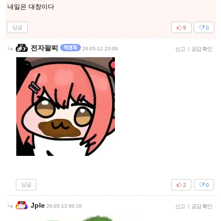
내일은 대창이다
답글
9
0
전자팔찌
26-05-12 23:09
신고
|
공감 확인
답글
2
0
Jple
26-05-13 00:16
신고
|
공감 확인