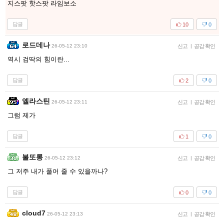
지스팟 핫스팟 라임보소
답글
10
0
로드데나
26-05-12 23:10
신고
|
공감 확인
역시 검딱의 힘이란...
답글
2
0
엘라스틴
26-05-12 23:11
신고
|
공감 확인
그럼 제가
답글
1
0
불또롱
26-05-12 23:12
신고
|
공감 확인
그 저주 내가 풀어 줄 수 있을까나?
답글
0
0
cloud7
26-05-12 23:13
신고
|
공감 확인