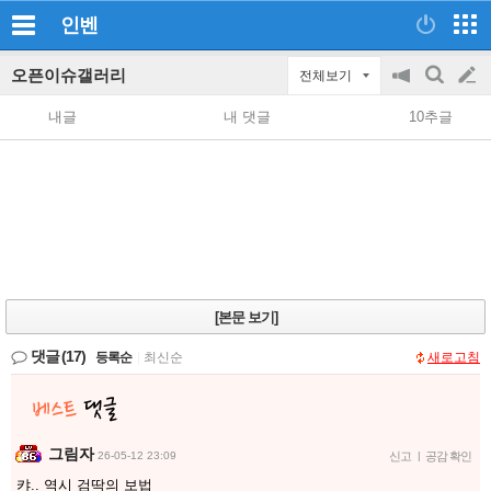
인벤
오픈이슈갤러리
전체보기
공
검
글
지
색
내글
내 댓글
10추글
on/off
쓰
기
[본문 보기]
댓글
(17)
등록순
|
최신순
새로고침
그림자
26-05-12 23:09
신고
|
공감 확인
캬.. 역시 검딱의 보법