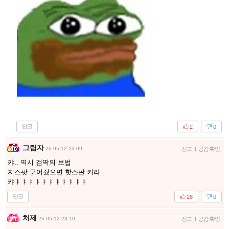
답글
2
0
그림자
26-05-12 23:09
신고
|
공감 확인
캬.. 역시 검딱의 보법
지스팟 긁어줬으면 핫스판 켜라
캬ㅑㅑㅑㅑㅑㅑㅑㅑㅑㅑㅑ
답글
28
0
처제
26-05-12 23:10
신고
|
공감 확인