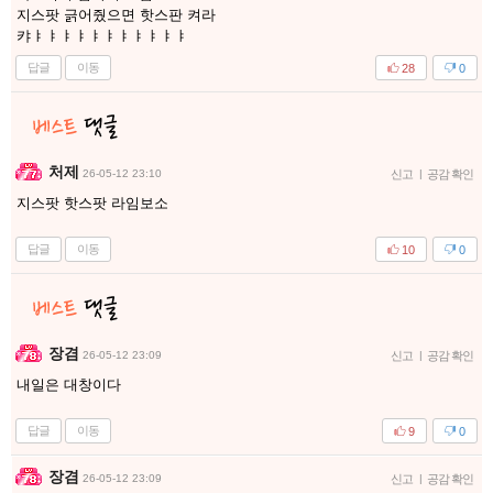
지스팟 긁어줬으면 핫스판 켜라
캬ㅑㅑㅑㅑㅑㅑㅑㅑㅑㅑㅑ
답글
이동
28
0
처제
26-05-12 23:10
신고
|
공감 확인
지스팟 핫스팟 라임보소
답글
이동
10
0
장겸
26-05-12 23:09
신고
|
공감 확인
내일은 대창이다
답글
이동
9
0
장겸
26-05-12 23:09
신고
|
공감 확인