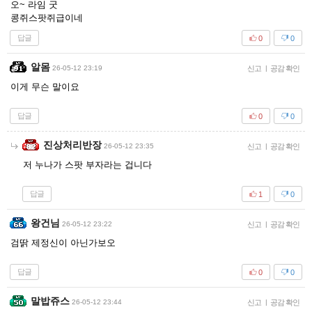
오~ 라임 굿
콩쥐스팟쥐급이네
답글
0
0
알몸
26-05-12 23:19
신고
|
공감 확인
이게 무슨 말이요
답글
0
0
진상처리반장
26-05-12 23:35
신고
|
공감 확인
저 누나가 스팟 부자라는 겁니다
답글
1
0
왕건님
26-05-12 23:22
신고
|
공감 확인
검딹 제정신이 아닌가보오
답글
0
0
말밥쥬스
26-05-12 23:44
신고
|
공감 확인