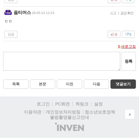
옵티머스
26-05-13 12:23
신고
|
공감 확인
ㄷㄷ
답글
0
0
새로고침
등록
목록
본문
이전
다음
댓글보기
로그인
PC화면
퀵링크
설정
청소년보호정책
이용약관
개인정보처리방침
▲
불법촬영물신고안내
(주)
인
벤