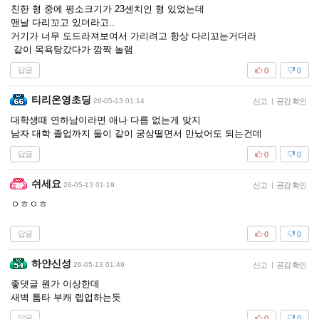
친한 형 중에 평소크기가 23센치인 형 있었는데
맨날 다리꼬고 있더라고..
거기가 너무 도드라져보여서 가리려고 항상 다리꼬는거더라
같이 목욕탕갔다가 깜짝 놀램
답글
0
0
티리온영초딩
26-05-13 01:14
신고
|
공감 확인
대학생때 연하남이라면 애나 다름 없는게 맞지
남자 대학 졸업까지 둘이 같이 궁상떨면서 만났어도 되는건데
답글
0
0
쉬세요
26-05-13 01:19
신고
|
공감 확인
ㅇㅎㅇㅎ
답글
0
0
하얀신성
26-05-13 01:49
신고
|
공감 확인
좋댓글 뭔가 이상한데
새벽 틈타 부캐 렙업하는듯
답글
0
0