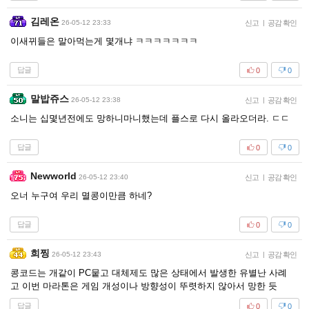
김레온
26-05-12 23:33
신고
|
공감 확인
이새뀌들은 말아먹는게 몇개냐 ㅋㅋㅋㅋㅋㅋㅋ
답글
0
0
말밥쥬스
26-05-12 23:38
신고
|
공감 확인
소니는 십몇년전에도 망하니마니했는데 플스로 다시 올라오더라. ㄷㄷ
답글
0
0
Newworld
26-05-12 23:40
신고
|
공감 확인
오너 누구여 우리 멸콩이만큼 하네?
답글
0
0
희찡
26-05-12 23:43
신고
|
공감 확인
콩코드는 개같이 PC뭍고 대체제도 많은 상태에서 발생한 유별난 사례
고 이번 마라톤은 게임 개성이나 방향성이 뚜렷하지 않아서 망한 듯
답글
0
0