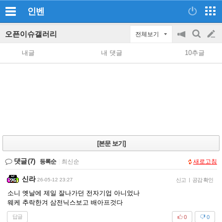
인벤
오픈이슈갤러리
전체보기
공
검
글
지
색
내글
내 댓글
10추글
on/off
쓰
기
[본문 보기]
댓글
(7)
등록순
|
최신순
새로고침
신라
26-05-12 23:27
신고
|
공감 확인
소니 옛날에 제일 잘나가던 전자기업 아니었나
웨케 추락한겨 삼전닉스보고 배아프것다
답글
0
0