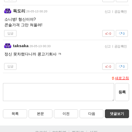
독도리
26-05-13 00:20
신고
|
공감 확인
소니병! 형신이야?
콘솔가격 그만 쳐올려!
답글
0
0
taksaka
26-05-13 00:33
신고
|
공감 확인
정신 못차렸다니까 콩고기회사 ㅋ
답글
0
0
새로고침
등록
목록
본문
이전
다음
댓글보기