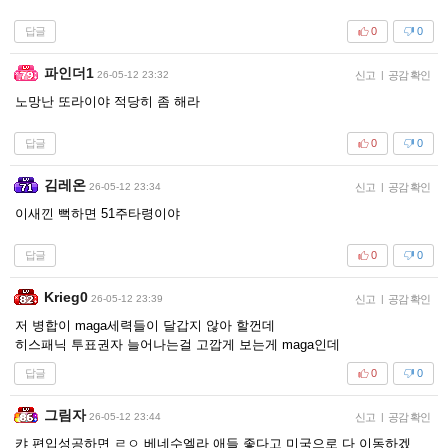
답글
0
0
파인더1
26-05-12 23:32
신고
|
공감 확인
노망난 또라이야 적당히 좀 해라
답글
0
0
김레온
26-05-12 23:34
신고
|
공감 확인
이새낀 뻑하면 51주타령이야
답글
0
0
Krieg0
26-05-12 23:39
신고
|
공감 확인
저 병합이 maga세력들이 달갑지 않아 할껀데
히스패닉 투표권자 늘어나는걸 고깝게 보는게 maga인데
답글
0
0
그림자
26-05-12 23:44
신고
|
공감 확인
캬 편입성공하면 ㄹㅇ 베네수엘라 애들 좋다고 미국으로 다 이동하겠