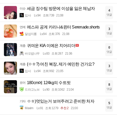
세금 징수팀 방문에 이성을 잃은 체납자
이슈
4
댓글
입사
Lv.94
조회 739
21:08
에스파 공계 카리나&윈터 Serenade.shorts
연예
3
댓글
달섭지롱
Lv.94
조회 376
21:08
귀여운 KIA 이예은 치어리더
계층
0
댓글
바오밥나무
Lv.83
조회 287
21:06
(ㅇㅎ?) 여친 복장, 제가 예민한 건가요?
계층
3
댓글
입사
Lv.94
조회 992
21:05
180cm에 124kg의 수트핏
유머
8
댓글
드라고노브
Lv.90
조회 1062
21:04
ㅇㅎ)멋있는거 보여주려고 준비한 처자
기타
5
댓글
Maxim
Lv.91
조회 1279
추천 2
21:00