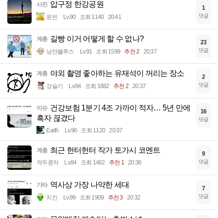
압구정 한강공원
사진
1
댓글
윈빈
Lv.90
조회 1140
20:41
길빵 이거 어떻게 할 수 없나?
계층
23
댓글
낭만블루스
Lv.91
조회 1599
추천 2
20:37
야외 촬영 좋아하는 유재석이 꺼리는 장소
계층
2
댓글
강슬기
Lv.94
조회 1882
추천 2
20:37
건강보험 1분기 4조 가까이 적자… 5년 만에
이슈
16
흑자 끊겼다
댓글
Earth
Lv.96
조회 1120
20:37
최근 헌터헌터 작가 토가시 코멘트
계층
9
댓글
작두콩차
Lv.84
조회 1462
추천 1
20:36
역사상 가장 나약한 세대
기타
7
댓글
치킨
Lv.99
조회 1909
추천 3
20:32