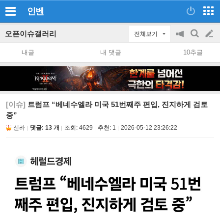
인벤
오픈이슈갤러리
전체보기
공
검
글
지
색
내글
내 댓글
10추글
on/off
쓰
기
[이슈]
트럼프 “베네수엘라 미국 51번째주 편입, 진지하게 검토
중”
신라
댓글: 13 개
조회:
4629
추천:
1
2026-05-12 23:26:22