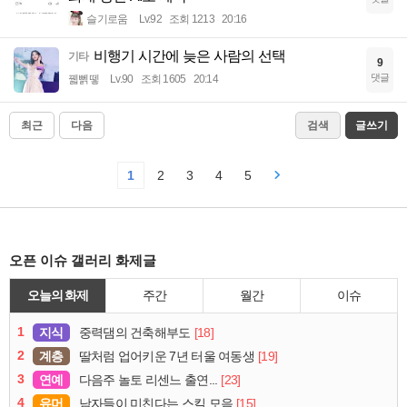
슬기로움
Lv.92
조회 1213
20:16
비행기 시간에 늦은 사람의 선택
기타
9
댓글
꿻뻵뗗
Lv.90
조회 1605
20:14
최근
다음
검색
글쓰기
1
2
3
4
5
오픈 이슈 갤러리 화제글
오늘의 화제
주간
월간
이슈
1
지식
[18]
중력댐의 건축해부도
2
계층
[19]
딸처럼 업어키운 7년 터울 여동생
3
연예
[23]
다음주 놀토 리센느 출연...
4
유머
[15]
남자들이 미친다는 스킬 모음