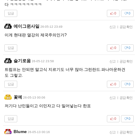
다 ㅋㅋㅋㅋㅋㅋㅋㅋ
답글
0
0
에이그윈사일
26-05-12 23:49
신고
|
공감 확인
이게 현대판 열강의 제국주의인가?
답글
0
0
슬기로움
26-05-12 23:58
신고
|
공감 확인
트럼프는 안되면 말고식 지르기도 너무 많아.그린란드.파나마운하건
도 그렇고.
답글
0
0
꽃예
26-05-13 00:06
신고
|
공감 확인
저기다 난민들이고 이민자고 다 밀어넣는다 한표
답글
0
0
Blume
26-05-13 00:16
신고
|
공감 확인