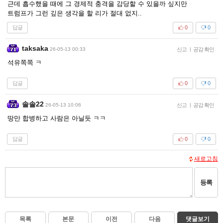
근데 흡수했을 때에 그 경제적 충격을 감당할 수 있을까 싶지만
트럼프가 그런 깊은 생각을 할 리가 절대 없지..
답글
0
0
taksaka
26-05-13 00:33
신고
|
공감 확인
석유쪽쪽 ㅋ
답글
0
0
솔솔22
26-05-13 10:06
신고
|
공감 확인
땅만 합병하고 사람은 아닐듯 ㅋㅋ
답글
0
0
새로고침
등록
목록
본문
이전
다음
댓글보기