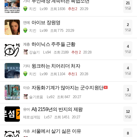
무인매장 계속터는 촉법소년
기타
21
댓글
치킨
Lv.99
조회 1836
추천 2
20:29
아이브 장원영
연예
2
댓글
치킨
Lv.99
조회 775
20:29
하이닉스 주주들 근황
계층
4
댓글
강슬기
Lv.94
조회 2189
추천 2
20:28
윙크하는 치어리더 처자
기타
4
댓글
치킨
Lv.99
조회 1104
추천 1
20:28
자동화기계가 많아지는 군수지원단
이슈
3
댓글
슬기로움
Lv.92
조회 847
20:27
AI) 2159년의 반지의 제왕
유머
12
댓글
제로섬게임
Lv.57
조회 1451
20:27
서울에서 살기 싫은 이유
계층
8