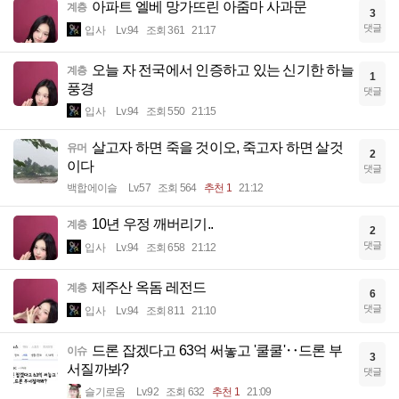
아파트 엘베 망가뜨린 아줌마 사과문
계층
3
댓글
입사
Lv.94
조회 361
21:17
오늘 자 전국에서 인증하고 있는 신기한 하늘
계층
1
풍경
댓글
입사
Lv.94
조회 550
21:15
살고자 하면 죽을 것이오, 죽고자 하면 살것
유머
2
이다
댓글
백합에이슬
Lv.57
조회 564
추천 1
21:12
10년 우정 깨버리기..
계층
2
댓글
입사
Lv.94
조회 658
21:12
제주산 옥돔 레전드
계층
6
댓글
입사
Lv.94
조회 811
21:10
드론 잡겠다고 63억 써놓고 '쿨쿨'‥드론 부
이슈
3
서질까봐?
댓글
슬기로움
Lv.92
조회 632
추천 1
21:09