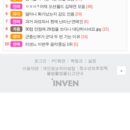
5
연예
[48]
ㅇㅎㅂ? 어제 오션월드 김채연 모음
6
유머
[26]
얼마나 화가났는지 감도 안옴
7
연예
[6]
과거 파묘되서 현재 난리난 연예인
8
계층
[15]
30점 만점에 29점을 쏘다니 대단하시네요.jpg
9
유머
[16]
군종신부가 군대 두 번 가는 이유
10
연예
[5]
리센느 이번주 음악중심 1위
로그인
PC화면
퀵링크
설정
청소년보호정책
이용약관
개인정보처리방침
▲
불법촬영물신고안내
(주)
인
벤