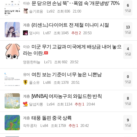
문 닫으면 손님 뚝"‥폭염 속 '개문냉방' 70%
이슈
6
댓글
슬기로움
Lv.92
조회 836
21:00
(리센느) 다이어트 전 제철 미나미 시절
계층
13
댓글
옆사마
Lv.87
조회 1045
추천 2
20:53
미군 무기 고갈과 미국에게 배상금 내어 놓으
이슈
4
라는 이란.
댓글
영원한하늘
Lv.71
조회 692
20:52
여친 보는 기준이 너무 높은 니뽄남
유머
0
댓글
풀소유
Lv.86
조회 1378
20:51
[WNBA] 여자농구의 와일드한 반칙
계층
8
댓글
달섭지롱
Lv.94
조회 1134
추천 1
20:44
태풍 돌핀 중국 상륙
계층
9
댓글
작두콩차
Lv.84
조회 1759
추천 1
20:42