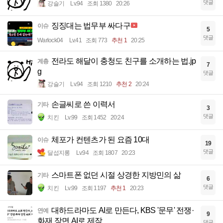
댓글
강슬기
Lv.94
조회 1380
20:26
징징대는 법무부 싸다구
이슈
5
댓글
Warlock04
Lv.41
조회 773
추천 1
20:25
전라도 해달이 충청도 친구를 소개하는 법.jp
계층
7
g
댓글
강슬기
Lv.94
조회 1210
추천 2
20:24
손글씨로 쓴 이력서
기타
3
댓글
치킨
Lv.99
조회 1452
20:24
체포가 컨텐츠가 된 요즘 10대
이슈
19
댓글
달섭지롱
Lv.94
조회 1807
20:23
스마트폰 없던 시절 상경한 지방민의 삶
기타
6
댓글
치킨
Lv.99
조회 1197
추천 1
20:23
대하드라마도 AI로 만든다, KBS '문무' 전쟁·
연예
9
화재 장면 AI로 제작
댓글