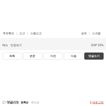
추천확인
신고
스팸신고
공유
스크랩
메뉴
인장보기
EXP 15%
목록
본문
이전
다음
댓글쓰기
댓글
(13)
등록순
|
최신순
새로고침