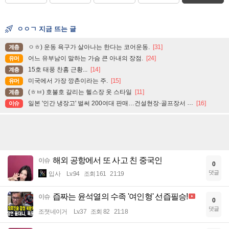
ㅇㅇㄱ 지금 뜨는 글
ㅇㅎ) 운동 욕구가 살아나는 한다는 코어운동.
[31]
계층
어느 유부남이 말하는 가슴 큰 아내의 장점.
[24]
유머
15호 태풍 찬홈 근황...
[14]
계층
미국에서 가장 깡촌이라는 주.
[15]
유머
(ㅎㅂ) 호불호 갈리는 헬스장 옷 스타일
[11]
계층
일본 '인간 냉장고' 벌써 200여대 판매…건설현장·골프장서 인기
[16]
이슈
해외 공항에서 또 사고 친 중국인
이슈
0
댓글
입사
Lv.94
조회 161
21:19
즙짜는 윤석열의 수족 '여인형' 선즙필승!
이슈
0
댓글
조졋네이거
Lv.37
조회 82
21:18