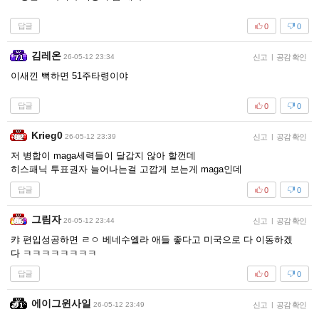
답글
0
0
김레온
26-05-12 23:34
신고
|
공감 확인
이새낀 뻑하면 51주타령이야
답글
0
0
Krieg0
26-05-12 23:39
신고
|
공감 확인
저 병합이 maga세력들이 달갑지 않아 할껀데
히스패닉 투표권자 늘어나는걸 고깝게 보는게 maga인데
답글
0
0
그림자
26-05-12 23:44
신고
|
공감 확인
캬 편입성공하면 ㄹㅇ 베네수엘라 애들 좋다고 미국으로 다 이동하겠
다 ㅋㅋㅋㅋㅋㅋㅋㅋ
답글
0
0
에이그윈사일
26-05-12 23:49
신고
|
공감 확인