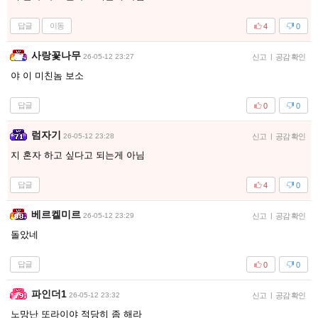
답글
이동
4
0
사랑꽃나무
26-05-12 23:27
신고
|
공감 확인
야 이 미친놈 보소
답글
0
0
럼자기
26-05-12 23:28
신고
|
공감 확인
지 혼자 하고 싶다고 되는게 아님
답글
4
0
베르켈미르
26-05-12 23:29
신고
|
공감 확인
돌았네
답글
0
0
파인더1
26-05-12 23:32
신고
|
공감 확인
노망난 또라이야 적당히 좀 해라