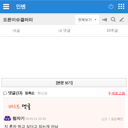
인벤
오픈이슈갤러리
전체보기
공
검
글
지
색
내글
내 댓글
10추글
on/off
쓰
기
[본문 보기]
댓글
(13)
등록순
|
최신순
새로고침
럼자기
26-05-12 23:28
신고
|
공감 확인
지 혼자 하고 싶다고 되는게 아님