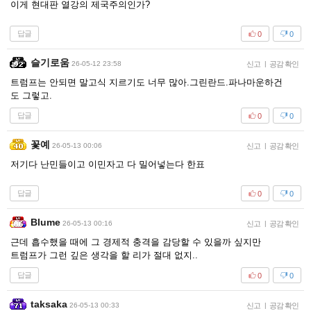
이게 현대판 열강의 제국주의인가?
답글
0
0
슬기로움
26-05-12 23:58
신고
|
공감 확인
트럼프는 안되면 말고식 지르기도 너무 많아.그린란드.파나마운하건
도 그렇고.
답글
0
0
꽃예
26-05-13 00:06
신고
|
공감 확인
저기다 난민들이고 이민자고 다 밀어넣는다 한표
답글
0
0
Blume
26-05-13 00:16
신고
|
공감 확인
근데 흡수했을 때에 그 경제적 충격을 감당할 수 있을까 싶지만
트럼프가 그런 깊은 생각을 할 리가 절대 없지..
답글
0
0
taksaka
26-05-13 00:33
신고
|
공감 확인