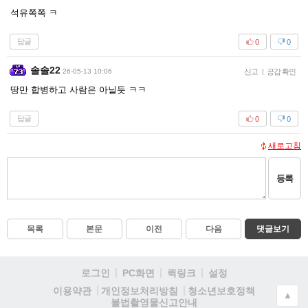
석유쪽쪽 ㅋ
답글
0
0
솔솔22
26-05-13 10:06
신고
|
공감 확인
땅만 합병하고 사람은 아닐듯 ㅋㅋ
답글
0
0
새로고침
등록
목록
본문
이전
다음
댓글보기
로그인
PC화면
퀵링크
설정
청소년보호정책
이용약관
개인정보처리방침
▲
불법촬영물신고안내