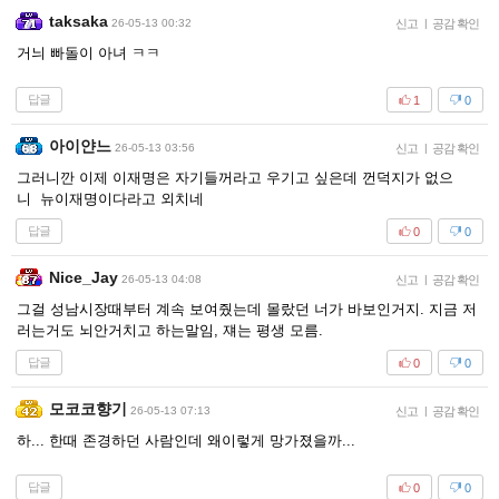
taksaka
26-05-13 00:32
신고
|
공감 확인
거늬 빠돌이 아녀 ㅋㅋ
답글
1
0
아이얀느
26-05-13 03:56
신고
|
공감 확인
그러니깐 이제 이재명은 자기들꺼라고 우기고 싶은데 껀덕지가 없으
니 뉴이재명이다라고 외치네
답글
0
0
Nice_Jay
26-05-13 04:08
신고
|
공감 확인
그걸 성남시장때부터 계속 보여줬는데 몰랐던 너가 바보인거지. 지금 저
러는거도 뇌안거치고 하는말임, 쟤는 평생 모름.
답글
0
0
모코코향기
26-05-13 07:13
신고
|
공감 확인
하... 한때 존경하던 사람인데 왜이렇게 망가졌을까...
답글
0
0