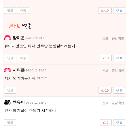
답글
이동
10
0
얄미운
26-05-12 23:43
신고
|
공감 확인
뉴이재명코인 타서 민주당 분탕질하려는거
답글
이동
3
0
시티즌
26-05-12 23:35
신고
|
공감 확인
저거 연기하는거지 ㅋㅋㅋ
답글
10
0
쌕유이
26-05-12 23:40
신고
|
공감 확인
인간 폐기물이 판독기 시전하네
답글
2
0