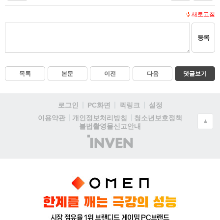
새로고침
등록
목록
본문
이전
다음
댓글보기
로그인
PC화면
퀵링크
설정
청소년보호정책
이용약관
개인정보처리방침
▲
불법촬영물신고안내
(주)
인
벤