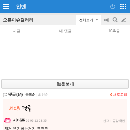
인벤
오픈이슈갤러리
전체보기
공
검
글
지
색
내글
내 댓글
10추글
on/off
쓰
기
[본문 보기]
댓글
(14)
등록순
|
최신순
새로고침
시티즌
26-05-12 23:35
신고
|
공감 확인
저거 연기하는거지 ㅋㅋㅋ