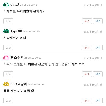
data7
26-05-13 00:01
신고
|
공감 확인
이새끼도 뉴재명인가 뭔가야?
답글
0
0
Type98
26-05-13 00:14
신고
|
공감 확인
사람새끼가 아님
답글
0
0
빤스수괴
26-05-13 00:20
신고
|
공감 확인
아무리 그래도 니 칭찬은 필요가 없다 조국열등러 새끼 ㅋㅋ
답글
1
0
오크고양이
26-05-13 00:24
신고
|
공감 확인
퐁퐁 새끼 아가리를 확
답글
0
0