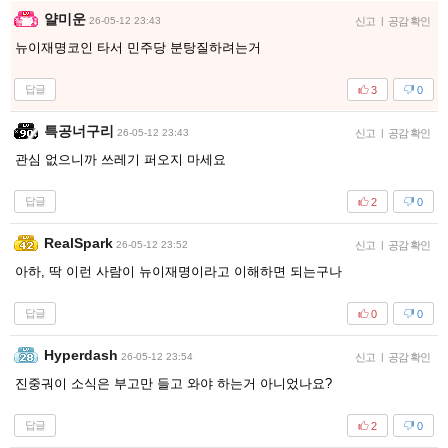
얄미운
26-05-12 23:43
신고
|
공감 확인
뉴이재명코인 타서 민주당 분탕질하려는거
답글
3
0
특공너구리
26-05-12 23:43
신고
|
공감 확인
관심 없으니까 쓰레기 퍼오지 마세요
답글
2
0
RealSpark
26-05-12 23:52
신고
|
공감 확인
아하, 딱 이런 사람이 뉴이재명이라고 이해하면 되는구나
답글
0
0
Hyperdash
26-05-12 23:54
신고
|
공감 확인
진중궈이 소식은 부고만 들고 와야 하는거 아니었나요?
답글
2
0