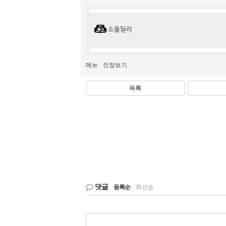
소울딜러
메뉴
인장보기
목록
댓글
등록순
|
최신순