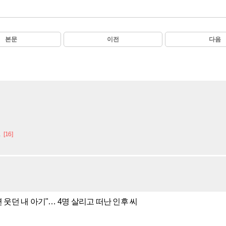
본문
이전
다음
.
[16]
 웃던 내 아기"… 4명 살리고 떠난 인후 씨