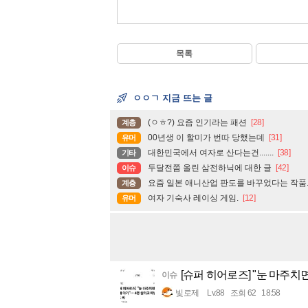
목록
ㅇㅇㄱ 지금 뜨는 글
(ㅇㅎ?) 요즘 인기라는 패션
[28]
계층
00년생 이 할미가 번따 당했는데
[31]
유머
대한민국에서 여자로 산다는건.......
[38]
기타
두달전쯤 올린 삼전하닉에 대한 글
[42]
이슈
요즘 일본 애니산업 판도를 바꾸었다는 작품
계층
여자 기숙사 레이싱 게임.
[12]
유머
[슈퍼 히어로즈] "눈 마주치면
이슈
빛로제
Lv.88
조회 62
18:58