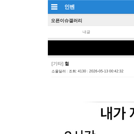
인벤
오픈이슈갤러리
내글
[기타]
헐
소울딜러
조회:
4130
2026-05-13 00:42:32