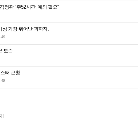
.김정관 "주52시간, 예외 필요"
상 가장 뛰어난 과학자.
:49
군 모습
포스터 근황
:48
!