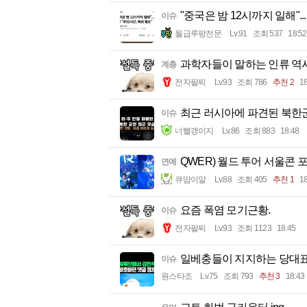
"중국은 밤 12시까지 일해"..
이슈
월급루팡전문
Lv.91
조회 537
18:52
과학자들이 말하는 인류 역사
계층
전자팔찌
Lv.93
조회 786
추천 2
18
최근 러시아에 파견된 북한
이슈
너빨갱이지
Lv.86
조회 883
18:48
QWER) 월드 투어 서울콘 
연예
큐땁이알
Lv.88
조회 405
추천 1
18
요즘 폭염 모기근황.
이슈
전자팔찌
Lv.93
조회 1123
18:45
일베충들이 지지하는 당대표!
이슈
원스타조
Lv.75
조회 793
추천 3
18:43