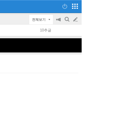
전체보기
공
검
글
지
색
10추글
on/off
쓰
기