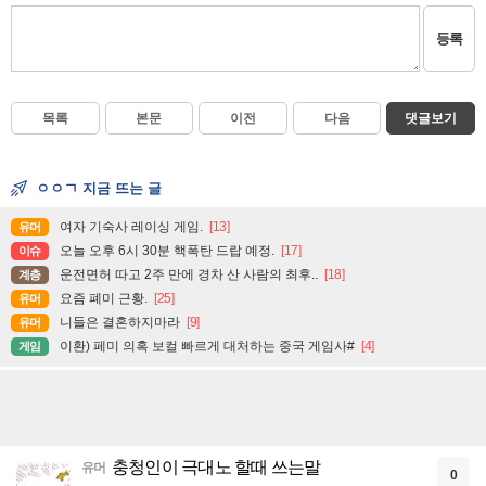
등록
목록
본문
이전
다음
댓글보기
ㅇㅇㄱ 지금 뜨는 글
여자 기숙사 레이싱 게임.
[13]
유머
오늘 오후 6시 30분 핵폭탄 드랍 예정.
[17]
이슈
운전면허 따고 2주 만에 경차 산 사람의 최후..
[18]
계층
요즘 폐미 근황.
[25]
유머
니들은 결혼하지마라
[9]
유머
이환) 페미 의혹 보컬 빠르게 대처하는 중국 게임사#
[4]
게임
충청인이 극대노 할때 쓰는말
유머
0