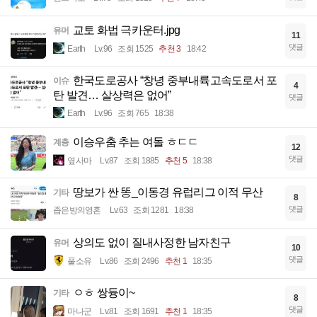
교토 화법 극카운터.jpg
유머
11
댓글
Earth
Lv.96
조회 1525
추천 3
18:42
한국도로공사 “창녕 중부내륙고속도로서 포
이슈
4
탄 발견… 살상력은 없어”
댓글
Earth
Lv.96
조회 765
18:38
이승우춤 추는 여돌 ㅎㄷㄷ
계층
12
댓글
옆사마
Lv.87
조회 1885
추천 5
18:38
땅보가 싼 똥_이동경 유럽리그 이적 무산
기타
8
댓글
좁은방의영혼
Lv.63
조회 1281
18:38
상의도 없이 질내사정한 남자친구
유머
10
댓글
풀소유
Lv.86
조회 2496
추천 1
18:35
ㅇㅎ 쌍듕이~
기타
8
댓글
마나군
Lv.81
조회 1691
추천 1
18:35