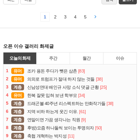
1
2
3
4
5
오픈 이슈 갤러리 화제글
오늘의 화제
주간
월간
이슈
1
유머
[83]
조카 용돈 주다가 뺏은 삼촌
2
유머
[38]
의외로 트럼프가 절대 하지 않는 것들
3
계층
[25]
신남성연대 배인규 사망 소식 댓글 근황
4
유머
[34]
한복 잘못 입혀 보낸 학부모
5
계층
[38]
드래곤볼 40주년 리스펙트하는 만화작가들
6
계층
[61]
지역 비하 하는게 웃긴 이유.
7
계층
[9]
연말이면 가끔 생각나는 직원
8
계층
[50]
후방)요즘 하나둘씩 보이는 투명의자
9
계층
[11]
축협 개혁하는 박지성