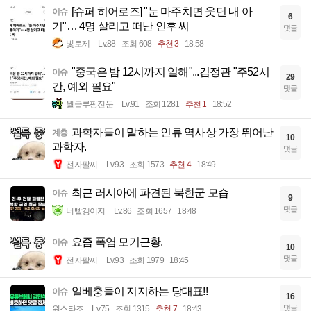
[슈퍼 히어로즈] "눈 마주치면 웃던 내 아
이슈
6
기"… 4명 살리고 떠난 인후 씨
댓글
빛로제
Lv.88
조회 608
추천 3
18:58
"중국은 밤 12시까지 일해"...김정관 "주52시
이슈
29
간, 예외 필요"
댓글
월급루팡전문
Lv.91
조회 1281
추천 1
18:52
과학자들이 말하는 인류 역사상 가장 뛰어난
계층
10
과학자.
댓글
전자팔찌
Lv.93
조회 1573
추천 4
18:49
최근 러시아에 파견된 북한군 모습
이슈
9
댓글
너빨갱이지
Lv.86
조회 1657
18:48
요즘 폭염 모기근황.
이슈
10
댓글
전자팔찌
Lv.93
조회 1979
18:45
일베충들이 지지하는 당대표!!
이슈
16
댓글
원스타조
Lv.75
조회 1315
추천 7
18:43