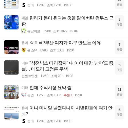
댓글
썽바
Lv.89
조회 1258
19:07
린라가 돈이 된다는 것을 알아버린 컴투스 근
게임
7
황
댓글
큐땁이알
Lv.88
조회 1027
19:04
ㅇㅎㅂ?부산 여자가 야구 안보는 이유
유머
7
댓글
풀소유
Lv.86
조회 1303
19:04
"삼전닉스 따라잡자" 中 이어 대만 '난야'도 증
이슈
5
설… 메모리 고점론 무색
댓글
빈센트멧젠
Lv.60
조회 701
19:03
현재 주식시장 요약 짤
기타
11
댓글
뇽안
Lv.53
조회 1302
추천 1
19:01
아니 미사일 날렸다니까 시발련들아 여기 안
유머
6
봐?
댓글
썽바
Lv.89
조회 1286
19:00