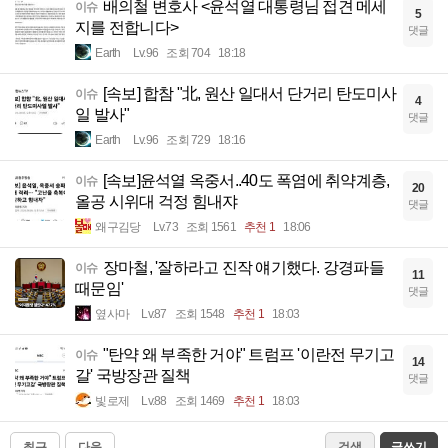
배의철 변호사 <윤석열 대통령님 접견 메세
이슈
5
지를 전합니다>
댓글
Earth
Lv.96
조회 704
18:18
[속보] 합참 "北, 원산 일대서 단거리 탄도미사
이슈
4
일 발사"
댓글
Earth
Lv.96
조회 729
18:16
[속보]윤석열 옥중서..40도 폭염에 취약계층,
이슈
20
올공 시위대 걱정 힘내쟈
댓글
왜구김당
Lv.73
조회 1561
추천 1
18:06
장마철, '잘하라고 진작 얘기했다. 강경파들
이슈
11
때문임'
댓글
옆사마
Lv.87
조회 1548
추천 1
18:03
"탄약 왜 부족한 거야" 트럼프 '이란전 무기고
이슈
14
갈' 국방장관 질책
댓글
빛로제
Lv.88
조회 1469
추천 1
18:03
최근
다음
검색
글쓰기