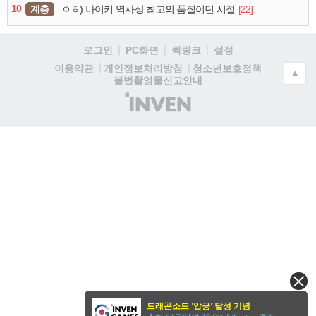
10
계층
[22]
ㅇㅎ) 나이키 역사상 최고의 품질이던 시절
로그인
PC화면
퀵링크
설정
청소년보호정책
이용약관
개인정보처리방침
▲
불법촬영물신고안내
(주)
인
벤
드래곤소드 '압긍' 달성 기념