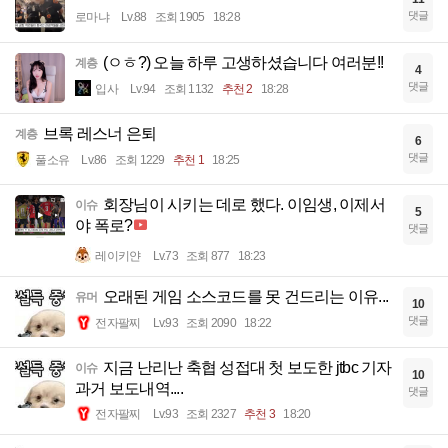
댓글
로마냐
Lv.88
조회 1905
18:28
(ㅇㅎ?) 오늘 하루 고생하셨습니다 여러분!!
계층
4
댓글
입사
Lv.94
조회 1132
추천 2
18:28
브록 레스너 은퇴
계층
6
댓글
풀소유
Lv.86
조회 1229
추천 1
18:25
회장님이 시키는 데로 했다. 이임생, 이제서
이슈
5
야 폭로?
댓글
레이키얀
Lv.73
조회 877
18:23
오래된 게임 소스코드를 못 건드리는 이유...
유머
10
댓글
전자팔찌
Lv.93
조회 2090
18:22
지금 난리난 축협 성접대 첫 보도한 jtbc 기자
이슈
10
과거 보도내역....
댓글
전자팔찌
Lv.93
조회 2327
추천 3
18:20