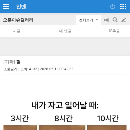
인벤
오픈이슈갤러리
전체보기
공
검
글
지
색
내글
내 댓글
10추글
on/off
쓰
기
[기타]
헐
소울딜러
조회:
4132
2026-05-13 00:42:32