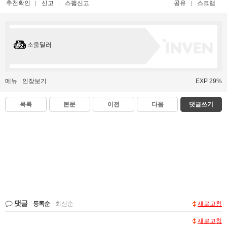
추천확인
신고
스팸신고
공유
스크랩
소울딜러
메뉴
인장보기
EXP 29%
목록
본문
이전
다음
댓글쓰기
댓글
등록순
|
최신순
새로고침
새로고침