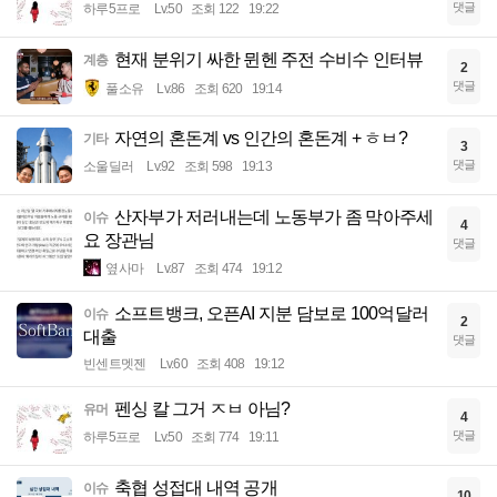
댓글
하루5프로
Lv.50
조회 122
19:22
현재 분위기 싸한 뮌헨 주전 수비수 인터뷰
계층
2
댓글
풀소유
Lv.86
조회 620
19:14
자연의 혼돈계 vs 인간의 혼돈계 + ㅎㅂ?
기타
3
댓글
소울딜러
Lv.92
조회 598
19:13
산자부가 저러내는데 노동부가 좀 막아주세
이슈
4
요 장관님
댓글
옆사마
Lv.87
조회 474
19:12
소프트뱅크, 오픈AI 지분 담보로 100억달러
이슈
2
대출
댓글
빈센트멧젠
Lv.60
조회 408
19:12
펜싱 칼 그거 ㅈㅂ 아님?
유머
4
댓글
하루5프로
Lv.50
조회 774
19:11
축협 성접대 내역 공개
이슈
10