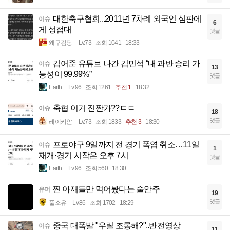
대한축구협회...2011년 7차례 외국인 심판에
이슈
6
게 성접대
댓글
왜구김당
Lv.73
조회 1041
18:33
김어준 유튜브 나간 김민석 “내 과반 승리 가
이슈
13
능성이 99.99%”
댓글
Earth
Lv.96
조회 1261
추천 1
18:32
축협 이거 진짠가??ㄷㄷ
이슈
18
댓글
레이키얀
Lv.73
조회 1833
추천 3
18:30
프로야구 9일까지 전 경기 폭염 취소…11일
이슈
1
재개·경기 시작은 오후 7시
댓글
Earth
Lv.96
조회 560
18:30
찐 아재들만 먹어봤다는 술안주
유머
19
댓글
풀소유
Lv.86
조회 1702
18:29
중국 대폭발 "우릴 조롱해?"..반전영상
이슈
11